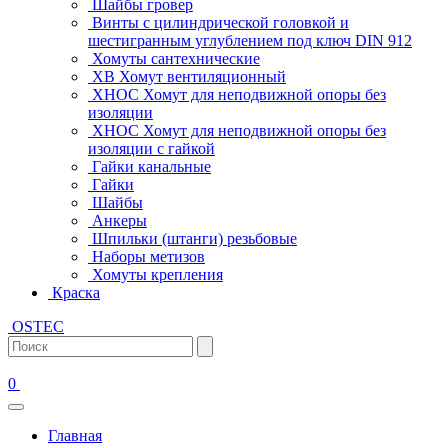
Шайбы гровер
Винты с цилиндрической головкой и
шестигранным углублением под ключ DIN 912
Хомуты сантехнические
ХВ Хомут вентиляционный
ХНОС Хомут для неподвижной опоры без
изоляции
ХНОС Хомут для неподвижной опоры без
изоляции с гайкой
Гайки канальные
Гайки
Шайбы
Анкеры
Шпильки (штанги) резьбовые
Наборы метизов
Хомуты крепления
Краска
OSTEC
0
Главная