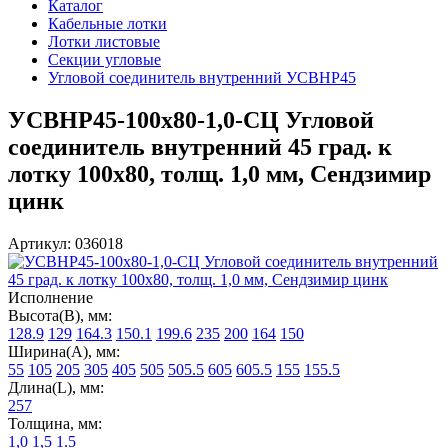
Каталог
Кабельные лотки
Лотки листовые
Секции угловые
Угловой соединитель внутренний УСВНР45
УСВНР45-100х80-1,0-СЦ Угловой
соединитель внутренний 45 град. к
лотку 100х80, толщ. 1,0 мм, Сендзимир
цинк
Артикул: 036018
Исполнение
Высота(В), мм:
128.9
129
164.3
150.1
199.6
235
200
164
150
Ширина(А), мм:
55
105
205
305
405
505
505.5
605
605.5
155
155.5
Длина(L), мм:
257
Толщина, мм:
1,0
1,5
1.5