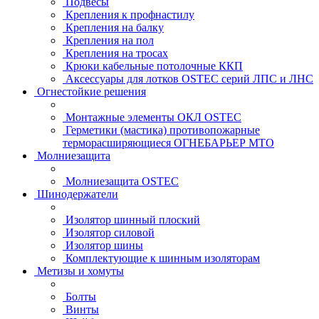
Подвесы
Крепления к профнастилу
Крепления на балку
Крепления на пол
Крепления на тросах
Крюки кабельные потолочные ККП
Аксессуары для лотков OSTEC серий ЛПС и ЛНС
Огнестойкие решения
Монтажные элементы ОКЛ OSTEC
Герметики (мастика) противопожарные
терморасширяющиеся ОГНЕБАРЬЕР МТО
Молниезащита
Молниезащита OSTEC
Шинодержатели
Изолятор шинный плоский
Изолятор силовой
Изолятор шины
Комплектующие к шинным изоляторам
Метизы и хомуты
Болты
Винты