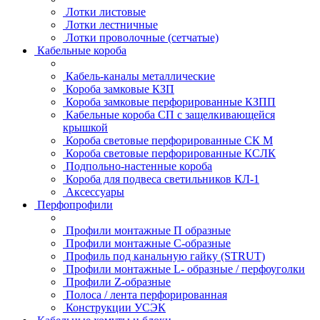
Лотки листовые
Лотки лестничные
Лотки проволочные (сетчатые)
Кабельные короба
Кабель-каналы металлические
Короба замковые КЗП
Короба замковые перфорированные КЗПП
Кабельные короба СП с защелкивающейся
крышкой
Короба световые перфорированные СК М
Короба световые перфорированные КСЛК
Подпольно-настенные короба
Короба для подвеса светильников КЛ-1
Аксессуары
Перфопрофили
Профили монтажные П образные
Профили монтажные C-образные
Профиль под канальную гайку (STRUT)
Профили монтажные L- образные / перфоуголки
Профили Z-образные
Полоса / лента перфорированная
Конструкции УСЭК