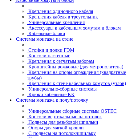
Кабельные хомуты и блоки
Крепления одиночного кабеля
Крепления кабеля в треугольник
Универсальные крепления
Аксессуары к кабельным хомутам и блокам
Кабельные блоки
Системы монтажа на стене
Стойки и полки ГЭМ
Консоли настенные
Крепления к сетчатым заборам
Кронштейны рожковые (для метрополитена)
Крепления на опоры ограждения (квадратные
трубы)
Крепления к стене кабельных хомутов (узлов)
Универсально-сборные системы
Крюки кабельные КК
Системы монтажа к полу/потолку
Универсальные сборные системы OSTEC
Консоли вертикальные на потолок
Подвесы для резьбовой шпильки
Опоры для мягкой кровли
С-подвесы на потолок/шпильку