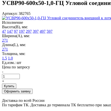
УСВР90-600х50-1,0-ГЦ Угловой соединит
Артикул: 382765
Исполнение
Высота(В), мм:
47
147
97
197
297
397
497
597
Ширина(А), мм:
271
Длина(L), мм:
271
Толщина, мм:
1.5
1.0
Ед.изм.: шт
Цена по запросу
-
+
Купить
Оформить заявку
Доставка по всей России
По тарифам ТК. Доставка до терминала ТК бесплатно при заказе