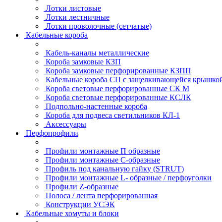
Лотки листовые
Лотки лестничные
Лотки проволочные (сетчатые)
Кабельные короба
Кабель-каналы металлические
Короба замковые КЗП
Короба замковые перфорированные КЗПП
Кабельные короба СП с защелкивающейся крышко
Короба световые перфорированные СК М
Короба световые перфорированные КСЛК
Подпольно-настенные короба
Короба для подвеса светильников КЛ-1
Аксессуары
Перфопрофили
Профили монтажные П образные
Профили монтажные C-образные
Профиль под канальную гайку (STRUT)
Профили монтажные L- образные / перфоуголки
Профили Z-образные
Полоса / лента перфорированная
Конструкции УСЭК
Кабельные хомуты и блоки