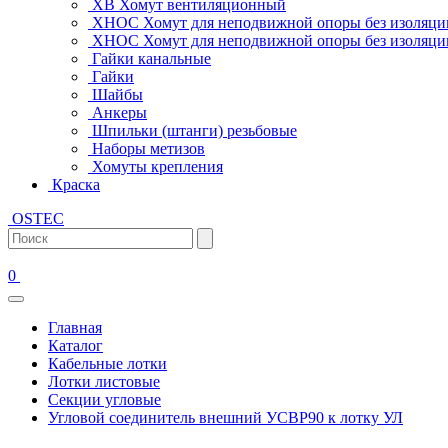
ХВ Хомут вентиляционный
ХНОС Хомут для неподвижной опоры без изоляци
ХНОС Хомут для неподвижной опоры без изоляции
Гайки канальные
Гайки
Шайбы
Анкеры
Шпильки (штанги) резьбовые
Наборы метизов
Хомуты крепления
Краска
OSTEC
0
Главная
Каталог
Кабельные лотки
Лотки листовые
Секции угловые
Угловой соединитель внешний УСВР90 к лотку УЛ