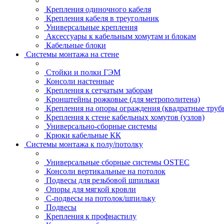
Крепления одиночного кабеля
Крепления кабеля в треугольник
Универсальные крепления
Аксессуары к кабельным хомутам и блокам
Кабельные блоки
Системы монтажа на стене
Стойки и полки ГЭМ
Консоли настенные
Крепления к сетчатым заборам
Кронштейны рожковые (для метрополитена)
Крепления на опоры ограждения (квадратные труб
Крепления к стене кабельных хомутов (узлов)
Универсально-сборные системы
Крюки кабельные КК
Системы монтажа к полу/потолку
Универсальные сборные системы OSTEC
Консоли вертикальные на потолок
Подвесы для резьбовой шпильки
Опоры для мягкой кровли
С-подвесы на потолок/шпильку
Подвесы
Крепления к профнастилу