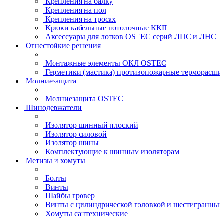
Крепления на балку
Крепления на пол
Крепления на тросах
Крюки кабельные потолочные ККП
Аксессуары для лотков OSTEC серий ЛПС и ЛНС
Огнестойкие решения
Монтажные элементы ОКЛ OSTEC
Герметики (мастика) противопожарные термор
Молниезащита
Молниезащита OSTEC
Шинодержатели
Изолятор шинный плоский
Изолятор силовой
Изолятор шины
Комплектующие к шинным изоляторам
Метизы и хомуты
Болты
Винты
Шайбы гровер
Винты с цилиндрической головкой и шестигранны
Хомуты сантехнические