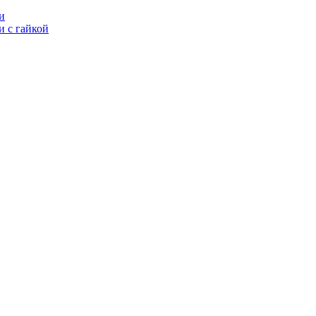
и
 с гайкой