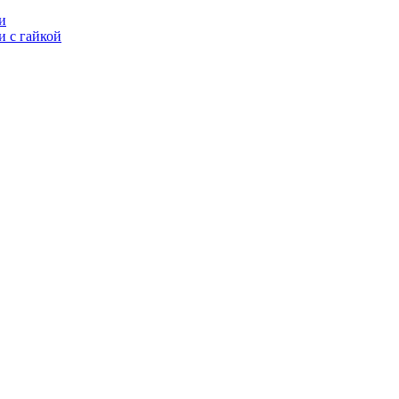
и
 с гайкой