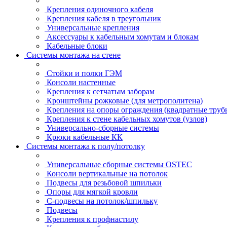
Крепления одиночного кабеля
Крепления кабеля в треугольник
Универсальные крепления
Аксессуары к кабельным хомутам и блокам
Кабельные блоки
Системы монтажа на стене
Стойки и полки ГЭМ
Консоли настенные
Крепления к сетчатым заборам
Кронштейны рожковые (для метрополитена)
Крепления на опоры ограждения (квадратные труб
Крепления к стене кабельных хомутов (узлов)
Универсально-сборные системы
Крюки кабельные КК
Системы монтажа к полу/потолку
Универсальные сборные системы OSTEC
Консоли вертикальные на потолок
Подвесы для резьбовой шпильки
Опоры для мягкой кровли
С-подвесы на потолок/шпильку
Подвесы
Крепления к профнастилу