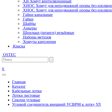
ХВ Хомут вентиляционный
ХНОС Хомут для неподвижной опоры без изоляци
ХНОС Хомут для неподвижной опоры без изоляции
Гайки канальные
Гайки
Шайбы
Анкеры
Шпильки (штанги) резьбовые
Наборы метизов
Хомуты крепления
Краска
OSTEC
0
Главная
Каталог
Кабельные лотки
Лотки листовые
Секции угловые
Угловой соединитель внешний УСВР90 к лотку УЛ