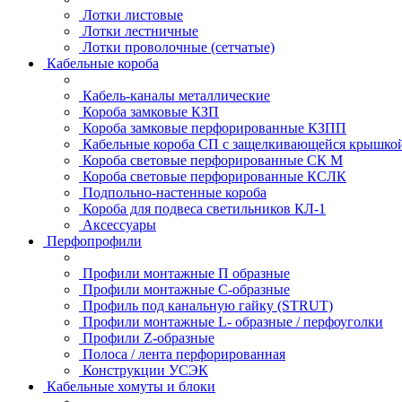
Лотки листовые
Лотки лестничные
Лотки проволочные (сетчатые)
Кабельные короба
Кабель-каналы металлические
Короба замковые КЗП
Короба замковые перфорированные КЗПП
Кабельные короба СП с защелкивающейся крышко
Короба световые перфорированные СК М
Короба световые перфорированные КСЛК
Подпольно-настенные короба
Короба для подвеса светильников КЛ-1
Аксессуары
Перфопрофили
Профили монтажные П образные
Профили монтажные C-образные
Профиль под канальную гайку (STRUT)
Профили монтажные L- образные / перфоуголки
Профили Z-образные
Полоса / лента перфорированная
Конструкции УСЭК
Кабельные хомуты и блоки