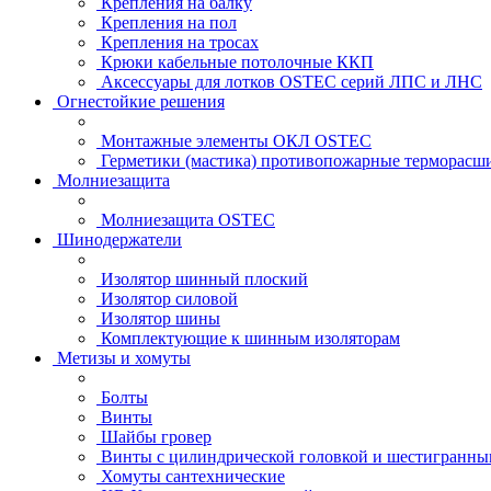
Крепления на балку
Крепления на пол
Крепления на тросах
Крюки кабельные потолочные ККП
Аксессуары для лотков OSTEC серий ЛПС и ЛНС
Огнестойкие решения
Монтажные элементы ОКЛ OSTEC
Герметики (мастика) противопожарные термор
Молниезащита
Молниезащита OSTEC
Шинодержатели
Изолятор шинный плоский
Изолятор силовой
Изолятор шины
Комплектующие к шинным изоляторам
Метизы и хомуты
Болты
Винты
Шайбы гровер
Винты с цилиндрической головкой и шестигранны
Хомуты сантехнические