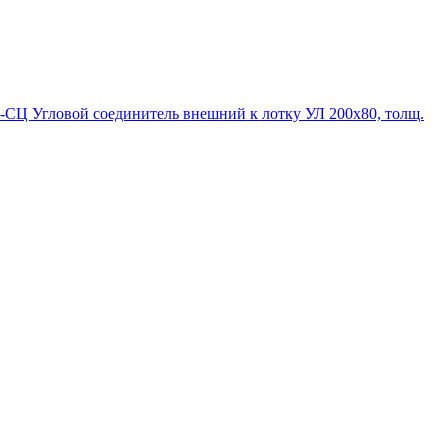
-СЦ Угловой соединитель внешний к лотку УЛ 200х80, толщ.