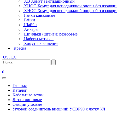
ХВ Хомут вентиляционный
ХНОС Хомут для неподвижной опоры без изоляци
ХНОС Хомут для неподвижной опоры без изоляции
Гайки канальные
Гайки
Шайбы
Анкеры
Шпильки (штанги) резьбовые
Наборы метизов
Хомуты крепления
Краска
OSTEC
0
Главная
Каталог
Кабельные лотки
Лотки листовые
Секции угловые
Угловой соединитель внешний УСВР90 к лотку УЛ