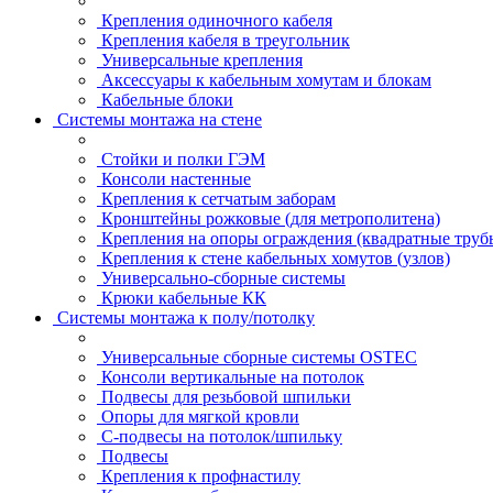
Крепления одиночного кабеля
Крепления кабеля в треугольник
Универсальные крепления
Аксессуары к кабельным хомутам и блокам
Кабельные блоки
Системы монтажа на стене
Стойки и полки ГЭМ
Консоли настенные
Крепления к сетчатым заборам
Кронштейны рожковые (для метрополитена)
Крепления на опоры ограждения (квадратные труб
Крепления к стене кабельных хомутов (узлов)
Универсально-сборные системы
Крюки кабельные КК
Системы монтажа к полу/потолку
Универсальные сборные системы OSTEC
Консоли вертикальные на потолок
Подвесы для резьбовой шпильки
Опоры для мягкой кровли
С-подвесы на потолок/шпильку
Подвесы
Крепления к профнастилу