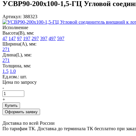
УСВР90-200х100-1,5-ГЦ Угловой соедини
Артикул: 388323
Исполнение
Высота(В), мм:
47
147
97
197
297
397
497
597
Ширина(А), мм:
271
Длина(L), мм:
271
Толщина, мм:
1.5
1.0
Ед.изм.: шт.
Цена по запросу
-
+
Купить
Оформить заявку
Доставка по всей России
По тарифам ТК. Доставка до терминала ТК бесплатно при заказе