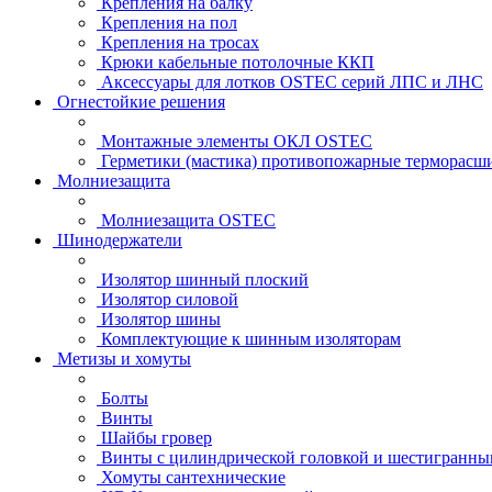
Крепления на балку
Крепления на пол
Крепления на тросах
Крюки кабельные потолочные ККП
Аксессуары для лотков OSTEC серий ЛПС и ЛНС
Огнестойкие решения
Монтажные элементы ОКЛ OSTEC
Герметики (мастика) противопожарные термор
Молниезащита
Молниезащита OSTEC
Шинодержатели
Изолятор шинный плоский
Изолятор силовой
Изолятор шины
Комплектующие к шинным изоляторам
Метизы и хомуты
Болты
Винты
Шайбы гровер
Винты с цилиндрической головкой и шестигранны
Хомуты сантехнические