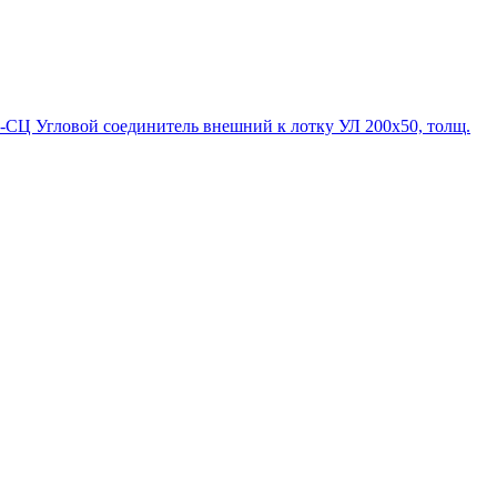
-СЦ Угловой соединитель внешний к лотку УЛ 200х50, толщ.