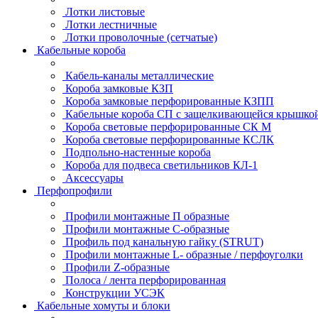
Лотки листовые
Лотки лестничные
Лотки проволочные (сетчатые)
Кабельные короба
Кабель-каналы металлические
Короба замковые КЗП
Короба замковые перфорированные КЗПП
Кабельные короба СП с защелкивающейся крышко
Короба световые перфорированные СК М
Короба световые перфорированные КСЛК
Подпольно-настенные короба
Короба для подвеса светильников КЛ-1
Аксессуары
Перфопрофили
Профили монтажные П образные
Профили монтажные C-образные
Профиль под канальную гайку (STRUT)
Профили монтажные L- образные / перфоуголки
Профили Z-образные
Полоса / лента перфорированная
Конструкции УСЭК
Кабельные хомуты и блоки