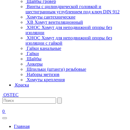
Шайбы гровер
Винты с цилиндрической головкой и
шестигранным углублением под ключ DIN 912
Хомуты сантехнические
ХВ Хомут вентиляционный
ХНОС Хомут для неподвижной опоры без
изоляции
ХНОС Хомут для неподвижной опоры без
изоляции с гайкой
Гайки канальные
Гайки
Шайбы
Анкеры
Шпильки (штанги) резьбовые
Наборы метизов
Хомуты крепления
Краска
OSTEC
0
Главная