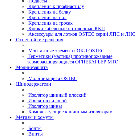
Подвесы
Крепления к профнастилу
Крепления на балку
Крепления на пол
Крепления на тросах
Крюки кабельные потолочные ККП
Аксессуары для лотков OSTEC серий ЛПС и ЛНС
Огнестойкие решения
Монтажные элементы ОКЛ OSTEC
Герметики (мастика) противопожарные
терморасширяющиеся ОГНЕБАРЬЕР МТО
Молниезащита
Молниезащита OSTEC
Шинодержатели
Изолятор шинный плоский
Изолятор силовой
Изолятор шины
Комплектующие к шинным изоляторам
Метизы и хомуты
Болты
Винты