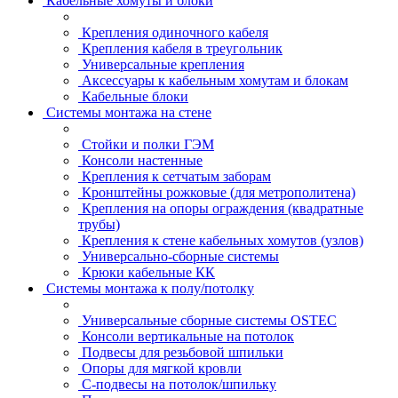
Кабельные хомуты и блоки
Крепления одиночного кабеля
Крепления кабеля в треугольник
Универсальные крепления
Аксессуары к кабельным хомутам и блокам
Кабельные блоки
Системы монтажа на стене
Стойки и полки ГЭМ
Консоли настенные
Крепления к сетчатым заборам
Кронштейны рожковые (для метрополитена)
Крепления на опоры ограждения (квадратные
трубы)
Крепления к стене кабельных хомутов (узлов)
Универсально-сборные системы
Крюки кабельные КК
Системы монтажа к полу/потолку
Универсальные сборные системы OSTEC
Консоли вертикальные на потолок
Подвесы для резьбовой шпильки
Опоры для мягкой кровли
С-подвесы на потолок/шпильку