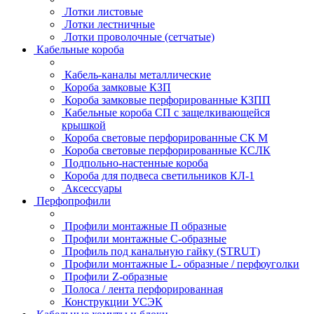
Лотки листовые
Лотки лестничные
Лотки проволочные (сетчатые)
Кабельные короба
Кабель-каналы металлические
Короба замковые КЗП
Короба замковые перфорированные КЗПП
Кабельные короба СП с защелкивающейся
крышкой
Короба световые перфорированные СК М
Короба световые перфорированные КСЛК
Подпольно-настенные короба
Короба для подвеса светильников КЛ-1
Аксессуары
Перфопрофили
Профили монтажные П образные
Профили монтажные C-образные
Профиль под канальную гайку (STRUT)
Профили монтажные L- образные / перфоуголки
Профили Z-образные
Полоса / лента перфорированная
Конструкции УСЭК