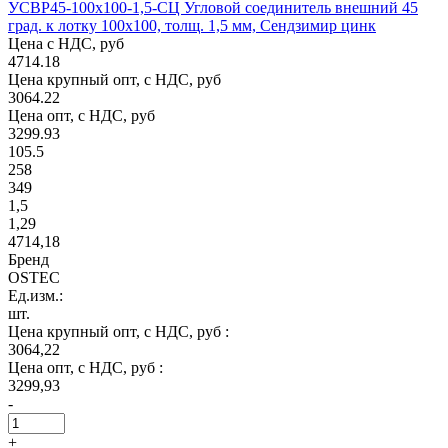
УСВР45-100х100-1,5-СЦ Угловой соединитель внешний 45
град. к лотку 100х100, толщ. 1,5 мм, Сендзимир цинк
Цена с НДС, руб
4714.18
Цена крупный опт, с НДС, руб
3064.22
Цена опт, с НДС, руб
3299.93
105.5
258
349
1,5
1,29
4714,18
Бренд
OSTEC
Ед.изм.:
шт.
Цена крупный опт, с НДС, руб :
3064,22
Цена опт, с НДС, руб :
3299,93
-
+