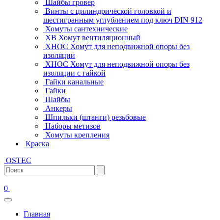
Шайбы гровер
Винты с цилиндрической головкой и
шестигранным углублением под ключ DIN 912
Хомуты сантехнические
ХВ Хомут вентиляционный
ХНОС Хомут для неподвижной опоры без
изоляции
ХНОС Хомут для неподвижной опоры без
изоляции с гайкой
Гайки канальные
Гайки
Шайбы
Анкеры
Шпильки (штанги) резьбовые
Наборы метизов
Хомуты крепления
Краска
OSTEC
0
Главная