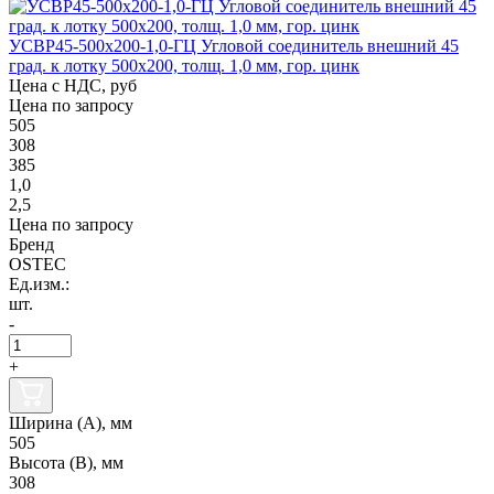
УСВР45-500х200-1,0-ГЦ Угловой соединитель внешний 45
град. к лотку 500х200, толщ. 1,0 мм, гор. цинк
Цена с НДС, руб
Цена по запросу
505
308
385
1,0
2,5
Цена по запросу
Бренд
OSTEC
Ед.изм.:
шт.
-
+
Ширина (А), мм
505
Высота (В), мм
308