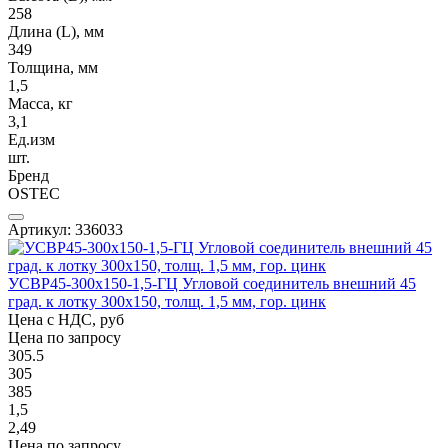
258
Длина (L), мм
349
Толщина, мм
1,5
Масса, кг
3,1
Ед.изм
шт.
Бренд
OSTEC
Артикул: 336033
УСВР45-300х150-1,5-ГЦ Угловой соединитель внешний 45
град. к лотку 300х150, толщ. 1,5 мм, гор. цинк
Цена с НДС, руб
Цена по запросу
305.5
305
385
1,5
2,49
Цена по запросу