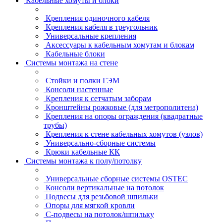
Кабельные хомуты и блоки
Крепления одиночного кабеля
Крепления кабеля в треугольник
Универсальные крепления
Аксессуары к кабельным хомутам и блокам
Кабельные блоки
Системы монтажа на стене
Стойки и полки ГЭМ
Консоли настенные
Крепления к сетчатым заборам
Кронштейны рожковые (для метрополитена)
Крепления на опоры ограждения (квадратные
трубы)
Крепления к стене кабельных хомутов (узлов)
Универсально-сборные системы
Крюки кабельные КК
Системы монтажа к полу/потолку
Универсальные сборные системы OSTEC
Консоли вертикальные на потолок
Подвесы для резьбовой шпильки
Опоры для мягкой кровли
С-подвесы на потолок/шпильку