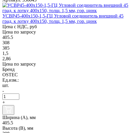
УСВР45-400х150-1,5-ГЦ Угловой соединитель внешний 45
град. к лотку 400х150, толщ. 1,5 мм, гор. цинк
Цена с НДС, руб
Цена по запросу
405.5
308
385
1,5
2,86
Цена по запросу
Бренд
OSTEC
Ед.изм.:
шт.
-
+
Ширина (А), мм
405.5
Высота (В), мм