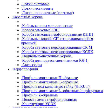
Лотки листовые
Лотки лестничные
Лотки проволочные (сетчатые)
Кабельные короба
Кабель-каналы металлические
Короба замковые КЗП
Короба замковые перфорированные КЗПП
Кабельные короба СП с защелкивающейся
крышкой
Короба световые перфорированные СК М
Короба световые перфорированные КСЛК
Подпольно-настенные короба
Короба для подвеса светильников КЛ-1
Аксессуары
Перфопрофили
Профили монтажные П образные
Профили монтажные C-образные
Профиль под канальную гайку (STRUT)
Профили монтажные L- образные / перфоуголки
Профили Z-образные
Полоса / лента перфорированная
Конструкции УСЭК