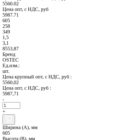
5560.02
Цена опт, с НДС, руб
5987.71
605
258
349
1,5
3,1
8553,87
Бренд
OSTEC
Ед.изм.:
шт.
Цена крупный опт, с НДС, руб :
5560,02
Цена опт, с НДС, руб :
5987,71
-
+
Ширина (А), мм
605
Высота (В), мм