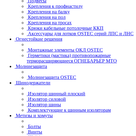
Подвесы
Крепления к профнастилу
Крепления на балку
Крепления на пол
Крепления на тросах
Крюки кабельные потолочные ККП
Аксессуары для лотков OSTEC серий ЛПС и ЛНС
Огнестойкие решения
Монтажные элементы ОКЛ OSTEC
Герметики (мастика) противопожарные
терморасширяющиеся ОГНЕБАРЬЕР МТО
Молниезащита
Молниезащита OSTEC
Шинодержатели
Изолятор шинный плоский
Изолятор силовой
Изолятор шины
Комплектующие к шинным изоляторам
Метизы и хомуты
Болты
Винты