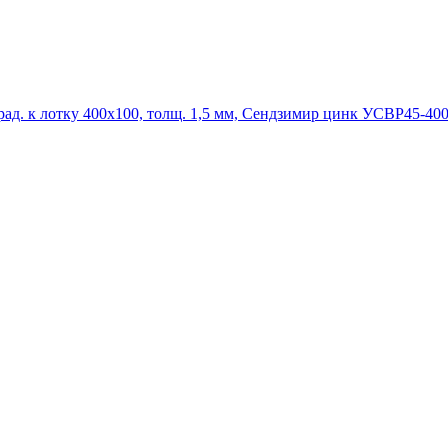
УСВР45-400х