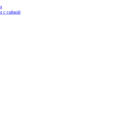
и
 с гайкой