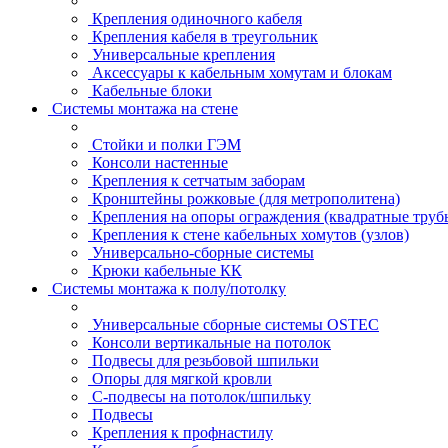
Крепления одиночного кабеля
Крепления кабеля в треугольник
Универсальные крепления
Аксессуары к кабельным хомутам и блокам
Кабельные блоки
Системы монтажа на стене
Стойки и полки ГЭМ
Консоли настенные
Крепления к сетчатым заборам
Кронштейны рожковые (для метрополитена)
Крепления на опоры ограждения (квадратные труб
Крепления к стене кабельных хомутов (узлов)
Универсально-сборные системы
Крюки кабельные КК
Системы монтажа к полу/потолку
Универсальные сборные системы OSTEC
Консоли вертикальные на потолок
Подвесы для резьбовой шпильки
Опоры для мягкой кровли
С-подвесы на потолок/шпильку
Подвесы
Крепления к профнастилу