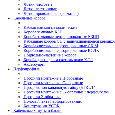
Лотки листовые
Лотки лестничные
Лотки проволочные (сетчатые)
Кабельные короба
Кабель-каналы металлические
Короба замковые КЗП
Короба замковые перфорированные КЗПП
Кабельные короба СП с защелкивающейся крышко
Короба световые перфорированные СК М
Короба световые перфорированные КСЛК
Подпольно-настенные короба
Короба для подвеса светильников КЛ-1
Аксессуары
Перфопрофили
Профили монтажные П образные
Профили монтажные C-образные
Профиль под канальную гайку (STRUT)
Профили монтажные L- образные / перфоуголки
Профили Z-образные
Полоса / лента перфорированная
Конструкции УСЭК
Кабельные хомуты и блоки