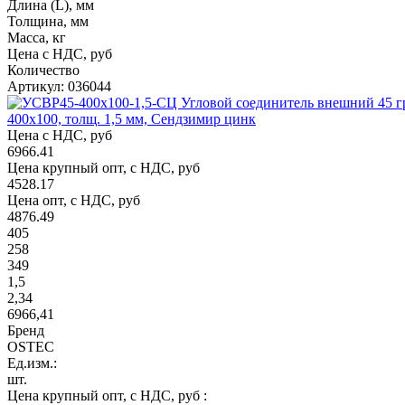
Длина (L), мм
Толщина, мм
Масса, кг
Цена с НДС, руб
Количество
Артикул: 036044
400х100, толщ. 1,5 мм, Сендзимир цинк
Цена с НДС, руб
6966.41
Цена крупный опт, с НДС, руб
4528.17
Цена опт, с НДС, руб
4876.49
405
258
349
1,5
2,34
6966,41
Бренд
OSTEC
Ед.изм.:
шт.
Цена крупный опт, с НДС, руб :