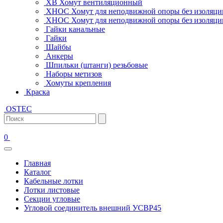
ХВ Хомут вентиляционный
ХНОС Хомут для неподвижной опоры без изоляци
ХНОС Хомут для неподвижной опоры без изоляции
Гайки канальные
Гайки
Шайбы
Анкеры
Шпильки (штанги) резьбовые
Наборы метизов
Хомуты крепления
Краска
OSTEC
0
Главная
Каталог
Кабельные лотки
Лотки листовые
Секции угловые
Угловой соединитель внешний УСВР45