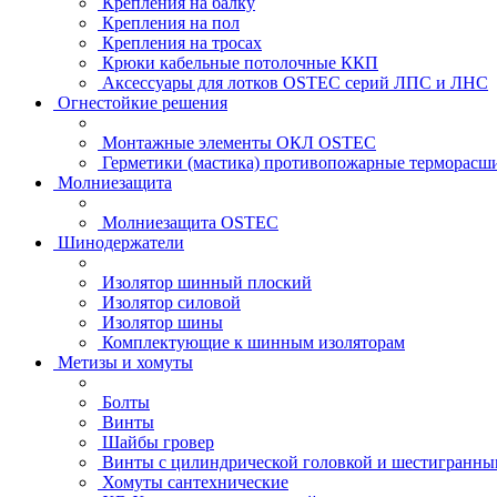
Крепления на балку
Крепления на пол
Крепления на тросах
Крюки кабельные потолочные ККП
Аксессуары для лотков OSTEC серий ЛПС и ЛНС
Огнестойкие решения
Монтажные элементы ОКЛ OSTEC
Герметики (мастика) противопожарные термор
Молниезащита
Молниезащита OSTEC
Шинодержатели
Изолятор шинный плоский
Изолятор силовой
Изолятор шины
Комплектующие к шинным изоляторам
Метизы и хомуты
Болты
Винты
Шайбы гровер
Винты с цилиндрической головкой и шестигранны
Хомуты сантехнические