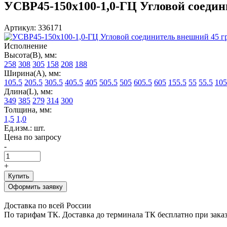
УСВР45-150х100-1,0-ГЦ Угловой соединит
Артикул: 336171
Исполнение
Высота(В), мм:
258
308
305
158
208
188
Ширина(А), мм:
105.5
205.5
305.5
405.5
405
505.5
505
605.5
605
155.5
55
55.5
105
Длина(L), мм:
349
385
279
314
300
Толщина, мм:
1,5
1,0
Ед.изм.: шт.
Цена по запросу
-
+
Купить
Оформить заявку
Доставка по всей России
По тарифам ТК. Доставка до терминала ТК бесплатно при заказе