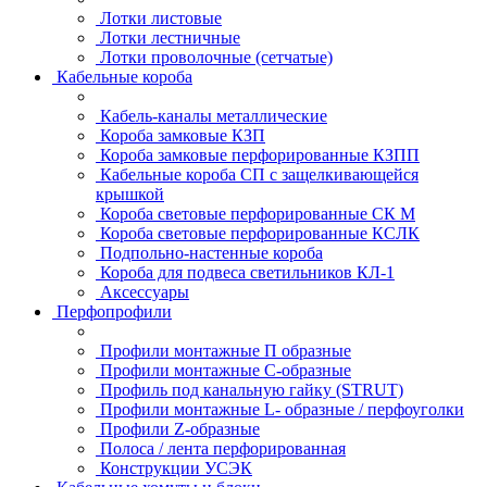
Лотки листовые
Лотки лестничные
Лотки проволочные (сетчатые)
Кабельные короба
Кабель-каналы металлические
Короба замковые КЗП
Короба замковые перфорированные КЗПП
Кабельные короба СП с защелкивающейся
крышкой
Короба световые перфорированные СК М
Короба световые перфорированные КСЛК
Подпольно-настенные короба
Короба для подвеса светильников КЛ-1
Аксессуары
Перфопрофили
Профили монтажные П образные
Профили монтажные C-образные
Профиль под канальную гайку (STRUT)
Профили монтажные L- образные / перфоуголки
Профили Z-образные
Полоса / лента перфорированная
Конструкции УСЭК