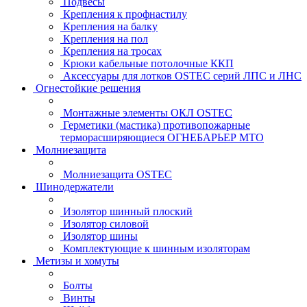
Подвесы
Крепления к профнастилу
Крепления на балку
Крепления на пол
Крепления на тросах
Крюки кабельные потолочные ККП
Аксессуары для лотков OSTEC серий ЛПС и ЛНС
Огнестойкие решения
Монтажные элементы ОКЛ OSTEC
Герметики (мастика) противопожарные
терморасширяющиеся ОГНЕБАРЬЕР МТО
Молниезащита
Молниезащита OSTEC
Шинодержатели
Изолятор шинный плоский
Изолятор силовой
Изолятор шины
Комплектующие к шинным изоляторам
Метизы и хомуты
Болты
Винты