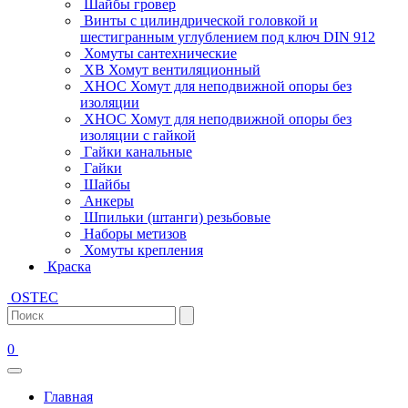
Шайбы гровер
Винты с цилиндрической головкой и
шестигранным углублением под ключ DIN 912
Хомуты сантехнические
ХВ Хомут вентиляционный
ХНОС Хомут для неподвижной опоры без
изоляции
ХНОС Хомут для неподвижной опоры без
изоляции с гайкой
Гайки канальные
Гайки
Шайбы
Анкеры
Шпильки (штанги) резьбовые
Наборы метизов
Хомуты крепления
Краска
OSTEC
0
Главная