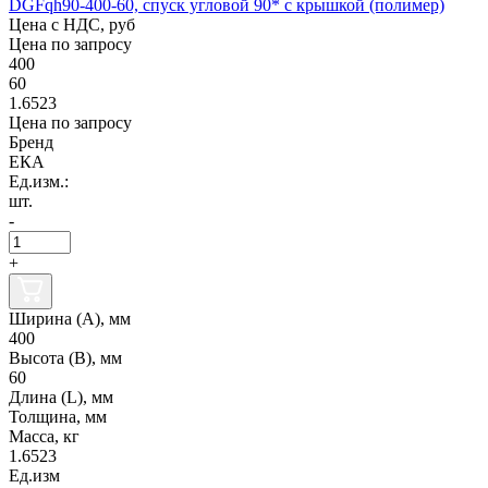
DGFqh90-400-60, спуск угловой 90* с крышкой (полимер)
Цена с НДС, руб
Цена по запросу
400
60
1.6523
Цена по запросу
Бренд
ЕКА
Ед.изм.:
шт.
-
+
Ширина (А), мм
400
Высота (В), мм
60
Длина (L), мм
Толщина, мм
Масса, кг
1.6523
Ед.изм