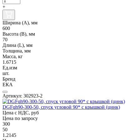
+
Ширина (А), мм
600
Высота (В), мм
70
Длина (L), мм
Толщина, мм
Масса, кг
1.6715
Ед.изм
шт.
Бренд
ЕКА
Артикул: 302923-2
DGFqh90-300-50, спуск угловой 90* с крышкой (цинк)
Цена с НДС, руб
Цена по запросу
300
50
1.2145