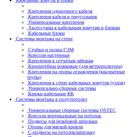
Кабельные хомуты и блоки
Крепления одиночного кабеля
Крепления кабеля в треугольник
Универсальные крепления
Аксессуары к кабельным хомутам и блокам
Кабельные блоки
Системы монтажа на стене
Стойки и полки ГЭМ
Консоли настенные
Крепления к сетчатым заборам
Кронштейны рожковые (для метрополитена)
Крепления на опоры ограждения (квадратные
трубы)
Крепления к стене кабельных хомутов (узлов)
Универсально-сборные системы
Крюки кабельные КК
Системы монтажа к полу/потолку
Универсальные сборные системы OSTEC
Консоли вертикальные на потолок
Подвесы для резьбовой шпильки
Опоры для мягкой кровли
С-подвесы на потолок/шпильку