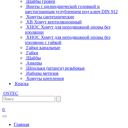
Шайбы гровер
Винты с цилиндрической головкой и
шестигранным углублением под ключ DIN 912
Хомуты сантехнические
ХВ Хомут вентиляционный
ХНОС Хомут для неподвижной опоры без
изоляции
ХНОС Хомут для неподвижной опоры без
изоляции с гайкой
Гайки канальные
Гайки
Шайбы
Анкеры
Шпильки (штанги) резьбовые
Наборы метизов
Хомуты крепления
Краска
OSTEC
0
Главная