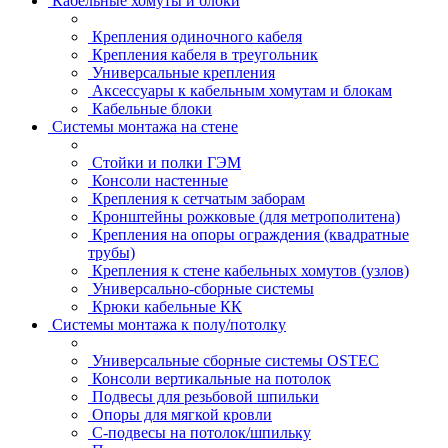
Кабельные хомуты и блоки
Крепления одиночного кабеля
Крепления кабеля в треугольник
Универсальные крепления
Аксессуары к кабельным хомутам и блокам
Кабельные блоки
Системы монтажа на стене
Стойки и полки ГЭМ
Консоли настенные
Крепления к сетчатым заборам
Кронштейны рожковые (для метрополитена)
Крепления на опоры ограждения (квадратные
трубы)
Крепления к стене кабельных хомутов (узлов)
Универсально-сборные системы
Крюки кабельные КК
Системы монтажа к полу/потолку
Универсальные сборные системы OSTEC
Консоли вертикальные на потолок
Подвесы для резьбовой шпильки
Опоры для мягкой кровли
С-подвесы на потолок/шпильку