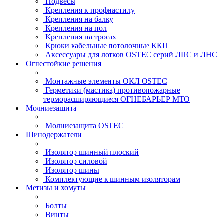
Подвесы
Крепления к профнастилу
Крепления на балку
Крепления на пол
Крепления на тросах
Крюки кабельные потолочные ККП
Аксессуары для лотков OSTEC серий ЛПС и ЛНС
Огнестойкие решения
Монтажные элементы ОКЛ OSTEC
Герметики (мастика) противопожарные
терморасширяющиеся ОГНЕБАРЬЕР МТО
Молниезащита
Молниезащита OSTEC
Шинодержатели
Изолятор шинный плоский
Изолятор силовой
Изолятор шины
Комплектующие к шинным изоляторам
Метизы и хомуты
Болты
Винты