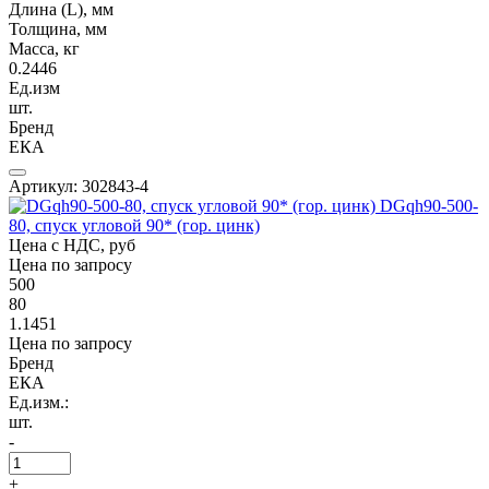
Длина (L), мм
Толщина, мм
Масса, кг
0.2446
Ед.изм
шт.
Бренд
ЕКА
Артикул: 302843-4
DGqh90-500-
80, спуск угловой 90* (гор. цинк)
Цена с НДС, руб
Цена по запросу
500
80
1.1451
Цена по запросу
Бренд
ЕКА
Ед.изм.:
шт.
-
+