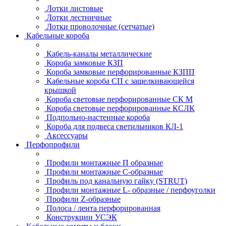
Лотки листовые
Лотки лестничные
Лотки проволочные (сетчатые)
Кабельные короба
Кабель-каналы металлические
Короба замковые КЗП
Короба замковые перфорированные КЗПП
Кабельные короба СП с защелкивающейся
крышкой
Короба световые перфорированные СК М
Короба световые перфорированные КСЛК
Подпольно-настенные короба
Короба для подвеса светильников КЛ-1
Аксессуары
Перфопрофили
Профили монтажные П образные
Профили монтажные C-образные
Профиль под канальную гайку (STRUT)
Профили монтажные L- образные / перфоуголки
Профили Z-образные
Полоса / лента перфорированная
Конструкции УСЭК