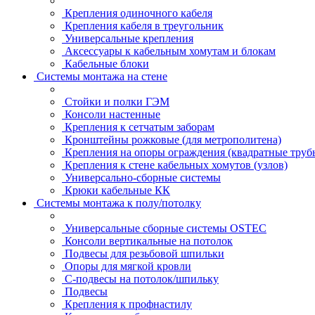
Крепления одиночного кабеля
Крепления кабеля в треугольник
Универсальные крепления
Аксессуары к кабельным хомутам и блокам
Кабельные блоки
Системы монтажа на стене
Стойки и полки ГЭМ
Консоли настенные
Крепления к сетчатым заборам
Кронштейны рожковые (для метрополитена)
Крепления на опоры ограждения (квадратные труб
Крепления к стене кабельных хомутов (узлов)
Универсально-сборные системы
Крюки кабельные КК
Системы монтажа к полу/потолку
Универсальные сборные системы OSTEC
Консоли вертикальные на потолок
Подвесы для резьбовой шпильки
Опоры для мягкой кровли
С-подвесы на потолок/шпильку
Подвесы
Крепления к профнастилу