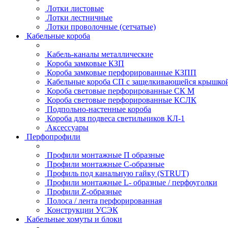
Лотки листовые
Лотки лестничные
Лотки проволочные (сетчатые)
Кабельные короба
Кабель-каналы металлические
Короба замковые КЗП
Короба замковые перфорированные КЗПП
Кабельные короба СП с защелкивающейся крышко
Короба световые перфорированные СК М
Короба световые перфорированные КСЛК
Подпольно-настенные короба
Короба для подвеса светильников КЛ-1
Аксессуары
Перфопрофили
Профили монтажные П образные
Профили монтажные C-образные
Профиль под канальную гайку (STRUT)
Профили монтажные L- образные / перфоуголки
Профили Z-образные
Полоса / лента перфорированная
Конструкции УСЭК
Кабельные хомуты и блоки