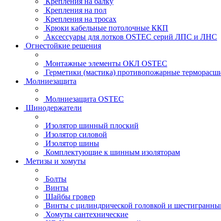
Крепления на балку
Крепления на пол
Крепления на тросах
Крюки кабельные потолочные ККП
Аксессуары для лотков OSTEC серий ЛПС и ЛНС
Огнестойкие решения
Монтажные элементы ОКЛ OSTEC
Герметики (мастика) противопожарные термор
Молниезащита
Молниезащита OSTEC
Шинодержатели
Изолятор шинный плоский
Изолятор силовой
Изолятор шины
Комплектующие к шинным изоляторам
Метизы и хомуты
Болты
Винты
Шайбы гровер
Винты с цилиндрической головкой и шестигранны
Хомуты сантехнические