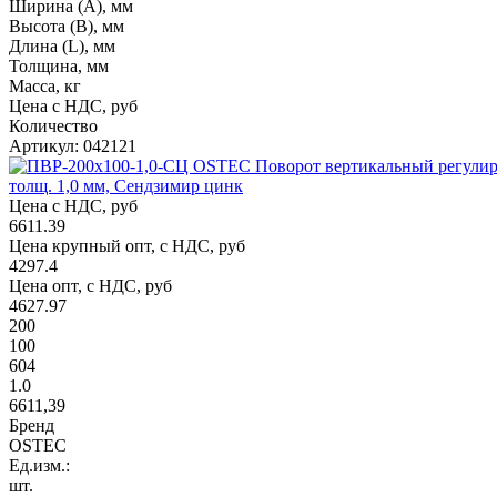
Ширина (А), мм
Высота (В), мм
Длина (L), мм
Толщина, мм
Масса, кг
Цена с НДС, руб
Количество
Артикул: 042121
толщ. 1,0 мм, Сендзимир цинк
Цена с НДС, руб
6611.39
Цена крупный опт, с НДС, руб
4297.4
Цена опт, с НДС, руб
4627.97
200
100
604
1.0
6611,39
Бренд
OSTEC
Ед.изм.:
шт.