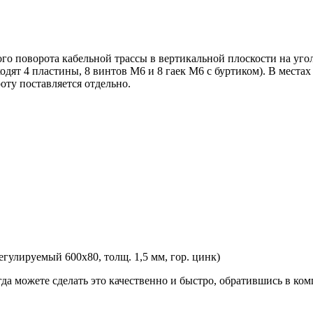
 поворота кабельной трассы в вертикальной плоскости на угол о
ят 4 пластины, 8 винтов М6 и 8 гаек М6 с буртиком). В местах
ту поставляется отдельно.
улируемый 600х80, толщ. 1,5 мм, гор. цинк)
гда можете сделать это качественно и быстро, обратившись в к