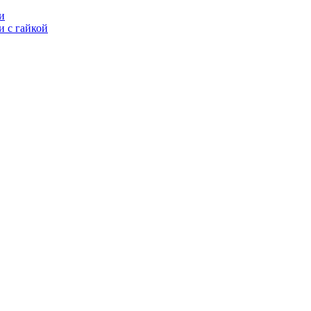
и
 с гайкой