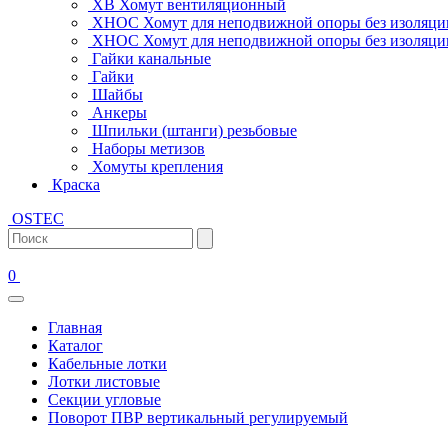
ХВ Хомут вентиляционный
ХНОС Хомут для неподвижной опоры без изоляци
ХНОС Хомут для неподвижной опоры без изоляции
Гайки канальные
Гайки
Шайбы
Анкеры
Шпильки (штанги) резьбовые
Наборы метизов
Хомуты крепления
Краска
OSTEC
0
Главная
Каталог
Кабельные лотки
Лотки листовые
Секции угловые
Поворот ПВР вертикальный регулируемый