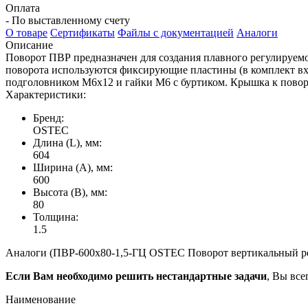
Оплата
- По выставленному счету
О товаре
Сертификаты
Файлы с документацией
Аналоги
Описание
Поворот ПВР предназначен для создания плавного регулируемого
поворота используются фиксирующие пластины (в комплект вход
подголовником М6х12 и гайки М6 с буртиком. Крышка к поворо
Характеристики:
Бренд:
OSTEC
Длина (L), мм:
604
Ширина (А), мм:
600
Высота (В), мм:
80
Толщина:
1.5
Аналоги (ПВР-600х80-1,5-ГЦ OSTEC Поворот вертикальный рег
Если Вам необходимо решить нестандартные задачи
, Вы все
Наименование