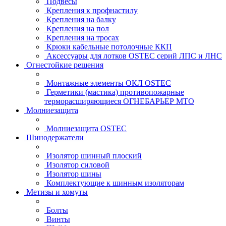
Подвесы
Крепления к профнастилу
Крепления на балку
Крепления на пол
Крепления на тросах
Крюки кабельные потолочные ККП
Аксессуары для лотков OSTEC серий ЛПС и ЛНС
Огнестойкие решения
Монтажные элементы ОКЛ OSTEC
Герметики (мастика) противопожарные
терморасширяющиеся ОГНЕБАРЬЕР МТО
Молниезащита
Молниезащита OSTEC
Шинодержатели
Изолятор шинный плоский
Изолятор силовой
Изолятор шины
Комплектующие к шинным изоляторам
Метизы и хомуты
Болты
Винты