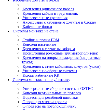
Кабельные хомуты и блоки
Крепления одиночного кабеля
Крепления кабеля в треугольник
Универсальные крепления
Аксессуары к кабельным хомутам и блокам
Кабельные блоки
Системы монтажа на стене
Стойки и полки ГЭМ
Консоли настенные
Крепления к сетчатым заборам
Кронштейны рожковые (для метрополитена)
Крепления на опоры ограждения (квадратные
трубы)
Крепления к стене кабельных хомутов (узлов)
Универсально-сборные системы
Крюки кабельные КК
Системы монтажа к полу/потолку
Универсальные сборные системы OSTEC
Консоли вертикальные на потолок
Подвесы для резьбовой шпильки
Опоры для мягкой кровли
С-подвесы на потолок/шпильку