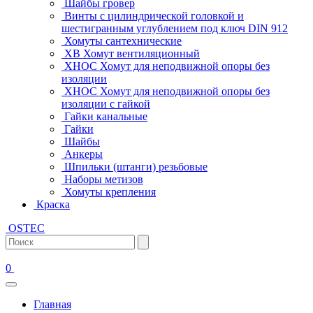
Шайбы гровер
Винты с цилиндрической головкой и
шестигранным углублением под ключ DIN 912
Хомуты сантехнические
ХВ Хомут вентиляционный
ХНОС Хомут для неподвижной опоры без
изоляции
ХНОС Хомут для неподвижной опоры без
изоляции с гайкой
Гайки канальные
Гайки
Шайбы
Анкеры
Шпильки (штанги) резьбовые
Наборы метизов
Хомуты крепления
Краска
OSTEC
0
Главная