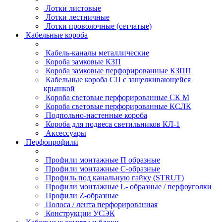
Лотки листовые
Лотки лестничные
Лотки проволочные (сетчатые)
Кабельные короба
Кабель-каналы металлические
Короба замковые КЗП
Короба замковые перфорированные КЗПП
Кабельные короба СП с защелкивающейся
крышкой
Короба световые перфорированные СК М
Короба световые перфорированные КСЛК
Подпольно-настенные короба
Короба для подвеса светильников КЛ-1
Аксессуары
Перфопрофили
Профили монтажные П образные
Профили монтажные C-образные
Профиль под канальную гайку (STRUT)
Профили монтажные L- образные / перфоуголки
Профили Z-образные
Полоса / лента перфорированная
Конструкции УСЭК