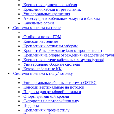
Крепления одиночного кабеля
Крепления кабеля в треугольник
Универсальные крепления
Аксессуары к кабельным хомутам и блокам
Кабельные блоки
Системы монтажа на стене
Стойки и полки ГЭМ
Консоли настенные
Крепления к сетчатым заборам
Кронштейны рожковые (для метрополитена)
Крепления на опоры ограждения (квадратные труб
Крепления к стене кабельных хомутов (узлов)
Универсально-сборные системы
Крюки кабельные КК
Системы монтажа к полу/потолку
Универсальные сборные системы OSTEC
Консоли вертикальные на потолок
Подвесы для резьбовой шпильки
Опоры для мягкой кровли
С-подвесы на потолок/шпильку
Подвесы
Крепления к профнастилу