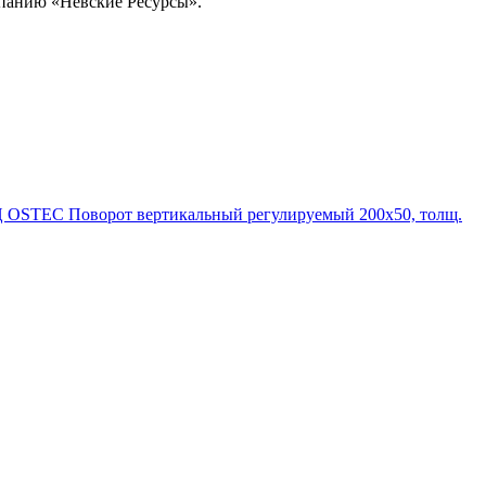
омпанию «Невские Ресурсы».
 OSTEC Поворот вертикальный регулируемый 200х50, толщ.