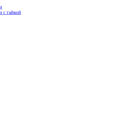
и
 с гайкой