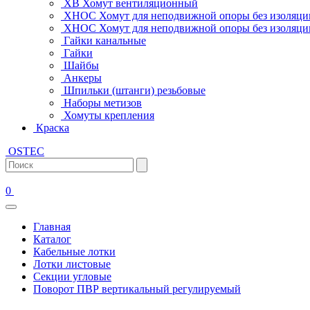
ХВ Хомут вентиляционный
ХНОС Хомут для неподвижной опоры без изоляци
ХНОС Хомут для неподвижной опоры без изоляции
Гайки канальные
Гайки
Шайбы
Анкеры
Шпильки (штанги) резьбовые
Наборы метизов
Хомуты крепления
Краска
OSTEC
0
Главная
Каталог
Кабельные лотки
Лотки листовые
Секции угловые
Поворот ПВР вертикальный регулируемый