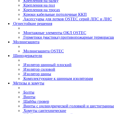
Крепления на балку
Крепления на пол
Крепления на тросах
Крюки кабельные потолочные ККП
Аксессуары для лотков OSTEC серий ЛПС и ЛНС
Огнестойкие решения
Монтажные элементы ОКЛ OSTEC
Герметики (мастика) противопожарные термор
Молниезащита
Молниезащита OSTEC
Шинодержатели
Изолятор шинный плоский
Изолятор силовой
Изолятор шины
Комплектующие к шинным изоляторам
Метизы и хомуты
Болты
Винты
Шайбы гровер
Винты с цилиндрической головкой и шестигранны
Хомуты сантехнические