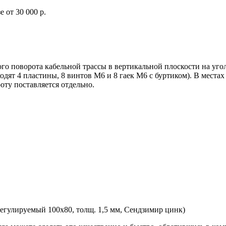
 от 30 000 р.
 поворота кабельной трассы в вертикальной плоскости на угол о
ят 4 пластины, 8 винтов М6 и 8 гаек М6 с буртиком). В местах
ту поставляется отдельно.
гулируемый 100х80, толщ. 1,5 мм, Сендзимир цинк)