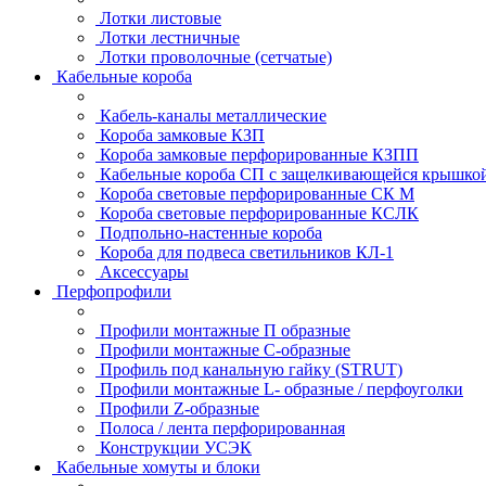
Лотки листовые
Лотки лестничные
Лотки проволочные (сетчатые)
Кабельные короба
Кабель-каналы металлические
Короба замковые КЗП
Короба замковые перфорированные КЗПП
Кабельные короба СП с защелкивающейся крышко
Короба световые перфорированные СК М
Короба световые перфорированные КСЛК
Подпольно-настенные короба
Короба для подвеса светильников КЛ-1
Аксессуары
Перфопрофили
Профили монтажные П образные
Профили монтажные C-образные
Профиль под канальную гайку (STRUT)
Профили монтажные L- образные / перфоуголки
Профили Z-образные
Полоса / лента перфорированная
Конструкции УСЭК
Кабельные хомуты и блоки