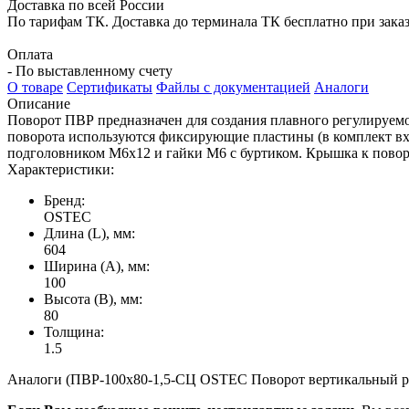
Доставка по всей России
По тарифам ТК. Доставка до терминала ТК бесплатно при заказе
Оплата
- По выставленному счету
О товаре
Сертификаты
Файлы с документацией
Аналоги
Описание
Поворот ПВР предназначен для создания плавного регулируемого
поворота используются фиксирующие пластины (в комплект вход
подголовником М6х12 и гайки М6 с буртиком. Крышка к поворо
Характеристики:
Бренд:
OSTEC
Длина (L), мм:
604
Ширина (А), мм:
100
Высота (В), мм:
80
Толщина:
1.5
Аналоги (ПВР-100х80-1,5-СЦ OSTEC Поворот вертикальный ре