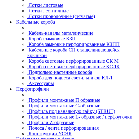
Лотки листовые
Лотки лестничные
Лотки проволочные (сетчатые)
Кабельные короба
Кабель-каналы металлические
Короба замковые КЗП
Короба замковые перфорированные КЗПП
Кабельные короба СП с защелкивающейся
крышкой
Короба световые перфорированные СК М
Короба световые перфорированные КСЛК
Подпольно-настенные короба
Короба для подвеса светильников КЛ-1
Аксессуары
Перфопрофили
Профили монтажные П образные
Профили монтажные C-образные
Профиль под канальную гайку (STRUT)
Профили монтажные L- образные / перфоуголки
Профили Z-образные
Полоса / лента перфорированная
Конструкции УСЭК