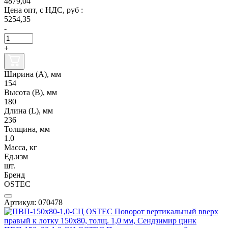
4879,04
Цена опт, с НДС, руб :
5254,35
-
+
Ширина (А), мм
154
Высота (В), мм
180
Длина (L), мм
236
Толщина, мм
1.0
Масса, кг
Ед.изм
шт.
Бренд
OSTEC
Артикул: 070478