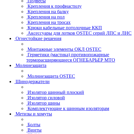
Подвесы
Крепления к профнастилу
Крепления на балку
Крепления на пол
Крепления на тросах
Крюки кабельные потолочные ККП
Аксессуары для лотков OSTEC серий ЛПС и ЛНС
Огнестойкие решения
Монтажные элементы ОКЛ OSTEC
Герметики (мастика) противопожарные
терморасширяющиеся ОГНЕБАРЬЕР МТО
Молниезащита
Молниезащита OSTEC
Шинодержатели
Изолятор шинный плоский
Изолятор силовой
Изолятор шины
Комплектующие к шинным изоляторам
Метизы и хомуты
Болты
Винты