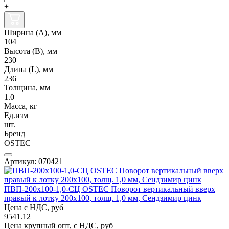
+
Ширина (А), мм
104
Высота (В), мм
230
Длина (L), мм
236
Толщина, мм
1.0
Масса, кг
Ед.изм
шт.
Бренд
OSTEC
Артикул: 070421
ПВП-200х100-1,0-СЦ OSTEC Поворот вертикальный вверх
правый к лотку 200х100, толщ. 1,0 мм, Сендзимир цинк
Цена с НДС, руб
9541.12
Цена крупный опт, с НДС, руб