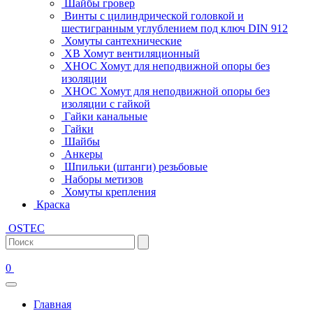
Шайбы гровер
Винты с цилиндрической головкой и
шестигранным углублением под ключ DIN 912
Хомуты сантехнические
ХВ Хомут вентиляционный
ХНОС Хомут для неподвижной опоры без
изоляции
ХНОС Хомут для неподвижной опоры без
изоляции с гайкой
Гайки канальные
Гайки
Шайбы
Анкеры
Шпильки (штанги) резьбовые
Наборы метизов
Хомуты крепления
Краска
OSTEC
0
Главная