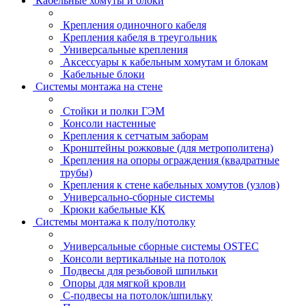
Кабельные хомуты и блоки
Крепления одиночного кабеля
Крепления кабеля в треугольник
Универсальные крепления
Аксессуары к кабельным хомутам и блокам
Кабельные блоки
Системы монтажа на стене
Стойки и полки ГЭМ
Консоли настенные
Крепления к сетчатым заборам
Кронштейны рожковые (для метрополитена)
Крепления на опоры ограждения (квадратные
трубы)
Крепления к стене кабельных хомутов (узлов)
Универсально-сборные системы
Крюки кабельные КК
Системы монтажа к полу/потолку
Универсальные сборные системы OSTEC
Консоли вертикальные на потолок
Подвесы для резьбовой шпильки
Опоры для мягкой кровли
С-подвесы на потолок/шпильку