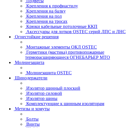
Подвесы
Крепления к профнастилу
Крепления на балку
Крепления на пол
Крепления на тросах
Крюки кабельные потолочные ККП
Аксессуары для лотков OSTEC серий ЛПС и ЛНС
Огнестойкие решения
Монтажные элементы ОКЛ OSTEC
Герметики (мастика) противопожарные
терморасширяющиеся ОГНЕБАРЬЕР МТО
Молниезащита
Молниезащита OSTEC
Шинодержатели
Изолятор шинный плоский
Изолятор силовой
Изолятор шины
Комплектующие к шинным изоляторам
Метизы и хомуты
Болты
Винты