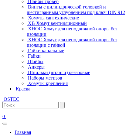
Шайбы гровер
Винты с цилиндрической головкой и
шестигранным углублением под ключ DIN 912
Хомуты сантехнические
ХВ Хомут вентиляционный
ХНОС Хомут для неподвижной опоры без
изоляции
ХНОС Хомут для неподвижной опоры без
изоляции с гайкой
Гайки канальные
Гайки
Шайбы
Анкеры
Шпильки (штанги) резьбовые
Наборы метизов
Хомуты крепления
Краска
OSTEC
0
Главная