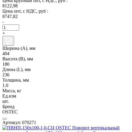
Цена крупный опт, с НДС, руб :
8122,98
Цена опт, с НДС, руб :
8747,82
-
+
Ширина (А), мм
404
Высота (В), мм
180
Длина (L), мм
236
Толщина, мм
1.0
Масса, кг
Ед.изм
шт.
Бренд
OSTEC
Артикул: 070271