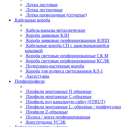
Лотки листовые
Лотки лестничные
Лотки проволочные (сетчатые)
Кабельные короба
Кабель-каналы металлические
Короба замковые КЗП
Короба замковые перфорированные КЗПП
Кабельные короба СП с защелкивающейся
крышкой
Короба световые перфорированные СК М
Короба световые перфорированные КСЛК
Подпольно-настенные короба
Короба для подвеса светильников КЛ-1
Аксессуары
Перфопрофили
Профили монтажные П образные
Профили монтажные C-образные
Профиль под канальную гайку (STRUT)
Профили монтажные L- образные / перфоуголки
Профили Z-образные
Полоса / лента перфорированная
Конструкции УСЭК