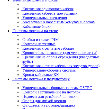
Кабельные хомуты и блоки
Крепления одиночного кабеля
Крепления кабеля в треугольник
Универсальные крепления
Аксессуары к кабельным хомутам и блокам
Кабельные блоки
Системы монтажа на стене
Стойки и полки ГЭМ
Консоли настенные
Крепления к сетчатым заборам
Кронштейны рожковые (для метрополитена)
Крепления на опоры ограждения (квадратные
трубы)
Крепления к стене кабельных хомутов (узлов)
Универсально-сборные системы
Крюки кабельные КК
Системы монтажа к полу/потолку
Универсальные сборные системы OSTEC
Консоли вертикальные на потолок
Подвесы для резьбовой шпильки
Опоры для мягкой кровли
С-подвесы на потолок/шпильку