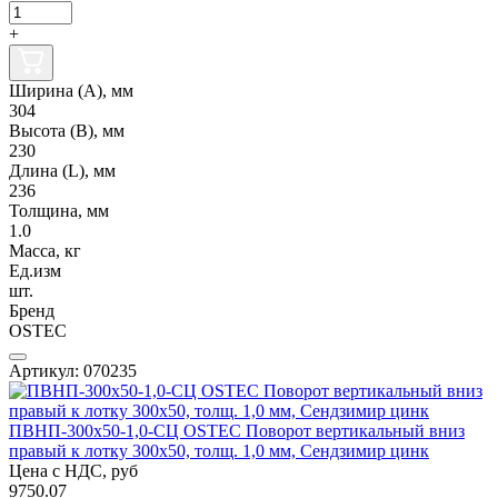
+
Ширина (А), мм
304
Высота (В), мм
230
Длина (L), мм
236
Толщина, мм
1.0
Масса, кг
Ед.изм
шт.
Бренд
OSTEC
Артикул: 070235
ПВНП-300х50-1,0-СЦ OSTEC Поворот вертикальный вниз
правый к лотку 300х50, толщ. 1,0 мм, Сендзимир цинк
Цена с НДС, руб
9750.07