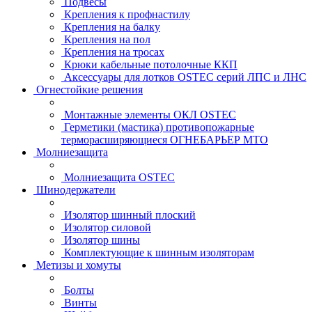
Подвесы
Крепления к профнастилу
Крепления на балку
Крепления на пол
Крепления на тросах
Крюки кабельные потолочные ККП
Аксессуары для лотков OSTEC серий ЛПС и ЛНС
Огнестойкие решения
Монтажные элементы ОКЛ OSTEC
Герметики (мастика) противопожарные
терморасширяющиеся ОГНЕБАРЬЕР МТО
Молниезащита
Молниезащита OSTEC
Шинодержатели
Изолятор шинный плоский
Изолятор силовой
Изолятор шины
Комплектующие к шинным изоляторам
Метизы и хомуты
Болты
Винты