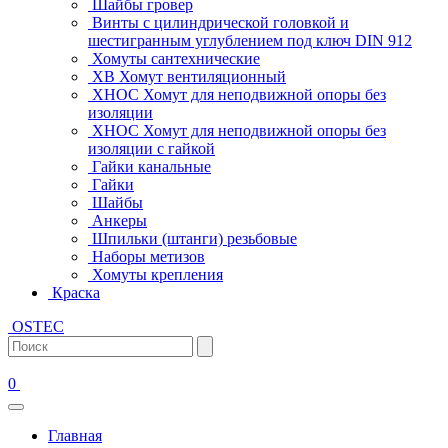
Шайбы гровер
Винты с цилиндрической головкой и
шестигранным углублением под ключ DIN 912
Хомуты сантехнические
ХВ Хомут вентиляционный
ХНОС Хомут для неподвижной опоры без
изоляции
ХНОС Хомут для неподвижной опоры без
изоляции с гайкой
Гайки канальные
Гайки
Шайбы
Анкеры
Шпильки (штанги) резьбовые
Наборы метизов
Хомуты крепления
Краска
OSTEC
0
Главная