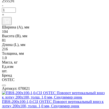
2555,91
-
+
Ширина (А), мм
104
Высота (В), мм
81
Длина (L), мм
216
Толщина, мм
1.0
Масса, кг
Ед.изм
шт.
Бренд
OSTEC
Артикул: 070021
ПВН-200х100-1,0-СЦ OSTEC Поворот вертикальный вниз к
лотку 200х100, толщ. 1,0 мм, Сендзимир цинк