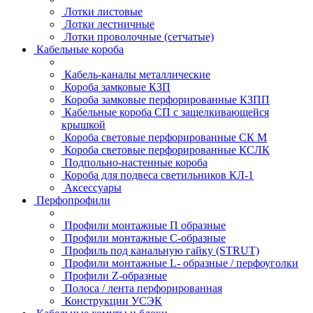
Лотки листовые
Лотки лестничные
Лотки проволочные (сетчатые)
Кабельные короба
Кабель-каналы металлические
Короба замковые КЗП
Короба замковые перфорированные КЗПП
Кабельные короба СП с защелкивающейся
крышкой
Короба световые перфорированные СК М
Короба световые перфорированные КСЛК
Подпольно-настенные короба
Короба для подвеса светильников КЛ-1
Аксессуары
Перфопрофили
Профили монтажные П образные
Профили монтажные C-образные
Профиль под канальную гайку (STRUT)
Профили монтажные L- образные / перфоуголки
Профили Z-образные
Полоса / лента перфорированная
Конструкции УСЭК