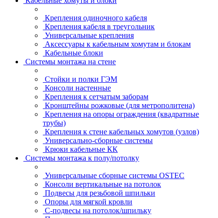
Кабельные хомуты и блоки
Крепления одиночного кабеля
Крепления кабеля в треугольник
Универсальные крепления
Аксессуары к кабельным хомутам и блокам
Кабельные блоки
Системы монтажа на стене
Стойки и полки ГЭМ
Консоли настенные
Крепления к сетчатым заборам
Кронштейны рожковые (для метрополитена)
Крепления на опоры ограждения (квадратные
трубы)
Крепления к стене кабельных хомутов (узлов)
Универсально-сборные системы
Крюки кабельные КК
Системы монтажа к полу/потолку
Универсальные сборные системы OSTEC
Консоли вертикальные на потолок
Подвесы для резьбовой шпильки
Опоры для мягкой кровли
С-подвесы на потолок/шпильку