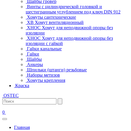
Шайбы гровер
Винты с цилиндрической головкой и
шестигранным углублением под ключ DIN 912
Хомуты сантехнические
ХВ Хомут вентиляционный
ХНОС Хомут для неподвижной опоры без
изоляции
ХНОС Хомут для неподвижной опоры без
изоляции с гайкой
Гайки канальные
Гайки
Шайбы
Анкеры
Шпильки (штанги) резьбовые
Наборы метизов
Хомуты крепления
Краска
OSTEC
0
Главная