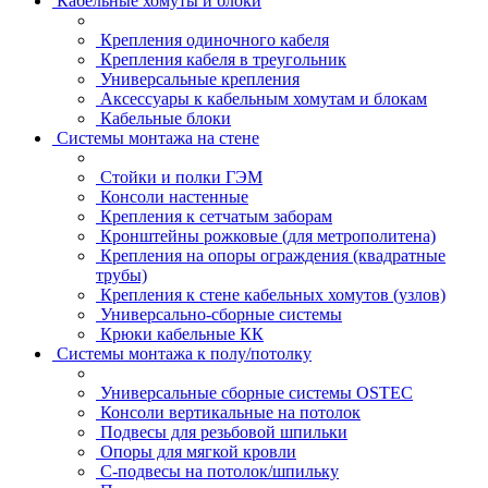
Кабельные хомуты и блоки
Крепления одиночного кабеля
Крепления кабеля в треугольник
Универсальные крепления
Аксессуары к кабельным хомутам и блокам
Кабельные блоки
Системы монтажа на стене
Стойки и полки ГЭМ
Консоли настенные
Крепления к сетчатым заборам
Кронштейны рожковые (для метрополитена)
Крепления на опоры ограждения (квадратные
трубы)
Крепления к стене кабельных хомутов (узлов)
Универсально-сборные системы
Крюки кабельные КК
Системы монтажа к полу/потолку
Универсальные сборные системы OSTEC
Консоли вертикальные на потолок
Подвесы для резьбовой шпильки
Опоры для мягкой кровли
С-подвесы на потолок/шпильку