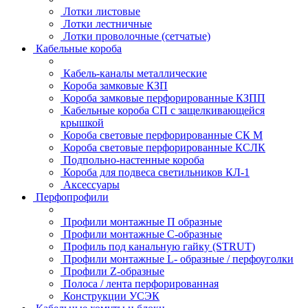
Лотки листовые
Лотки лестничные
Лотки проволочные (сетчатые)
Кабельные короба
Кабель-каналы металлические
Короба замковые КЗП
Короба замковые перфорированные КЗПП
Кабельные короба СП с защелкивающейся
крышкой
Короба световые перфорированные СК М
Короба световые перфорированные КСЛК
Подпольно-настенные короба
Короба для подвеса светильников КЛ-1
Аксессуары
Перфопрофили
Профили монтажные П образные
Профили монтажные C-образные
Профиль под канальную гайку (STRUT)
Профили монтажные L- образные / перфоуголки
Профили Z-образные
Полоса / лента перфорированная
Конструкции УСЭК