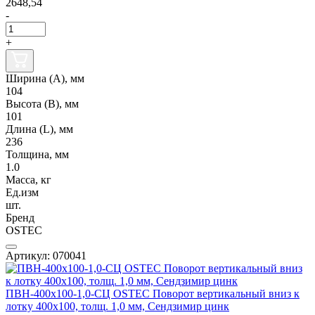
2648,54
-
+
Ширина (А), мм
104
Высота (В), мм
101
Длина (L), мм
236
Толщина, мм
1.0
Масса, кг
Ед.изм
шт.
Бренд
OSTEC
Артикул: 070041
ПВН-400х100-1,0-СЦ OSTEC Поворот вертикальный вниз к
лотку 400х100, толщ. 1,0 мм, Сендзимир цинк