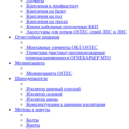
Подвесы
Крепления к профнастилу
Крепления на балку
Крепления на пол
Крепления на тросах
Крюки кабельные потолочные ККП
Аксессуары для лотков OSTEC серий ЛПС и ЛНС
Огнестойкие решения
Монтажные элементы ОКЛ OSTEC
Герметики (мастика) противопожарные
терморасширяющиеся ОГНЕБАРЬЕР МТО
Молниезащита
Молниезащита OSTEC
Шинодержатели
Изолятор шинный плоский
Изолятор силовой
Изолятор шины
Комплектующие к шинным изоляторам
Метизы и хомуты
Болты
Винты