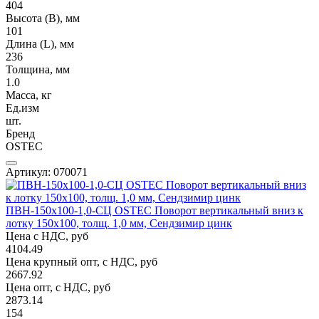
404
Высота (В), мм
101
Длина (L), мм
236
Толщина, мм
1.0
Масса, кг
Ед.изм
шт.
Бренд
OSTEC
Артикул: 070071
ПВН-150х100-1,0-СЦ OSTEC Поворот вертикальный вниз к
лотку 150х100, толщ. 1,0 мм, Сендзимир цинк
Цена с НДС, руб
4104.49
Цена крупный опт, с НДС, руб
2667.92
Цена опт, с НДС, руб
2873.14
154