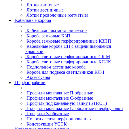
Лотки листовые
Лотки лестничные
Лотки проволочные (сетчатые)
Кабельные короба
Кабель-каналы металлические
Короба замковые КЗП
Короба замковые перфорированные КЗПП
Кабельные короба СП с защелкивающейся
крышкой
Короба световые перфорированные СК М
Короба световые перфорированные КСЛК
Подпольно-настенные короба
Короба для подвеса светильников КЛ-1
Аксессуары
Перфопрофили
Профили монтажные П образные
Профили монтажные C-образные
Профиль под канальную гайку (STRUT)
Профили монтажные L- образные / перфоуголки
Профили Z-образные
Полоса / лента перфорированная
Конструкции УСЭК