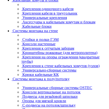
Кабельные хомуты и блоки
Крепления одиночного кабеля
Крепления кабеля в треугольник
Универсальные крепления
Аксессуары к кабельным хомутам и блокам
Кабельные блоки
Системы монтажа на стене
Стойки и полки ГЭМ
Консоли настенные
Крепления к сетчатым заборам
Кронштейны рожковые (для метрополитена)
Крепления на опоры ограждения (квадратные
трубы)
Крепления к стене кабельных хомутов (узлов)
Универсально-сборные системы
Крюки кабельные КК
Системы монтажа к полу/потолку
Универсальные сборные системы OSTEC
Консоли вертикальные на потолок
Подвесы для резьбовой шпильки
Опоры для мягкой кровли
С-подвесы на потолок/шпильку