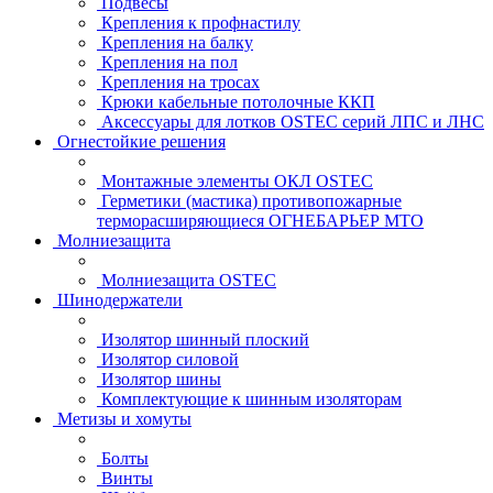
Подвесы
Крепления к профнастилу
Крепления на балку
Крепления на пол
Крепления на тросах
Крюки кабельные потолочные ККП
Аксессуары для лотков OSTEC серий ЛПС и ЛНС
Огнестойкие решения
Монтажные элементы ОКЛ OSTEC
Герметики (мастика) противопожарные
терморасширяющиеся ОГНЕБАРЬЕР МТО
Молниезащита
Молниезащита OSTEC
Шинодержатели
Изолятор шинный плоский
Изолятор силовой
Изолятор шины
Комплектующие к шинным изоляторам
Метизы и хомуты
Болты
Винты