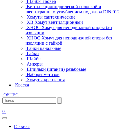
Шайбы гровер
Винты с цилиндрической головкой и
шестигранным углублением под ключ DIN 912
Хомуты сантехнические
ХВ Хомут вентиляционный
ХНОС Хомут для неподвижной опоры без
изоляции
ХНОС Хомут для неподвижной опоры без
изоляции с гайкой
Гайки канальные
Гайки
Шайбы
Анкеры
Шпильки (штанги) резьбовые
Наборы метизов
Хомуты крепления
Краска
OSTEC
0
Главная