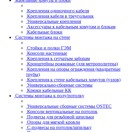
Кабельные хомуты и блоки
Крепления одиночного кабеля
Крепления кабеля в треугольник
Универсальные крепления
Аксессуары к кабельным хомутам и блокам
Кабельные блоки
Системы монтажа на стене
Стойки и полки ГЭМ
Консоли настенные
Крепления к сетчатым заборам
Кронштейны рожковые (для метрополитена)
Крепления на опоры ограждения (квадратные
трубы)
Крепления к стене кабельных хомутов (узлов)
Универсально-сборные системы
Крюки кабельные КК
Системы монтажа к полу/потолку
Универсальные сборные системы OSTEC
Консоли вертикальные на потолок
Подвесы для резьбовой шпильки
Опоры для мягкой кровли
С-подвесы на потолок/шпильку