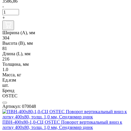
3586,86
-
+
Ширина (А), мм
304
Высота (В), мм
81
Длина (L), мм
216
Толщина, мм
1.0
Масса, кг
Ед.изм
шт.
Бренд
OSTEC
Артикул: 070048
ПВН-400х80-1,0-СЦ OSTEC Поворот вертикальный вниз к
лотку 400х80, толщ. 1,0 мм, Сендзимир цинк