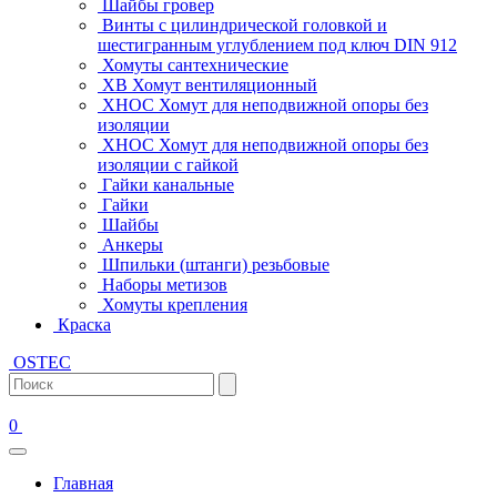
Шайбы гровер
Винты с цилиндрической головкой и
шестигранным углублением под ключ DIN 912
Хомуты сантехнические
ХВ Хомут вентиляционный
ХНОС Хомут для неподвижной опоры без
изоляции
ХНОС Хомут для неподвижной опоры без
изоляции с гайкой
Гайки канальные
Гайки
Шайбы
Анкеры
Шпильки (штанги) резьбовые
Наборы метизов
Хомуты крепления
Краска
OSTEC
0
Главная