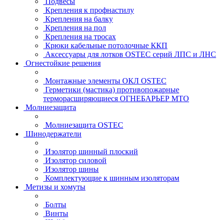
Подвесы
Крепления к профнастилу
Крепления на балку
Крепления на пол
Крепления на тросах
Крюки кабельные потолочные ККП
Аксессуары для лотков OSTEC серий ЛПС и ЛНС
Огнестойкие решения
Монтажные элементы ОКЛ OSTEC
Герметики (мастика) противопожарные
терморасширяющиеся ОГНЕБАРЬЕР МТО
Молниезащита
Молниезащита OSTEC
Шинодержатели
Изолятор шинный плоский
Изолятор силовой
Изолятор шины
Комплектующие к шинным изоляторам
Метизы и хомуты
Болты
Винты