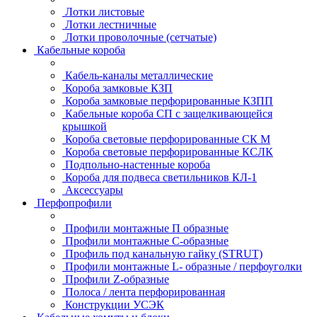
Лотки листовые
Лотки лестничные
Лотки проволочные (сетчатые)
Кабельные короба
Кабель-каналы металлические
Короба замковые КЗП
Короба замковые перфорированные КЗПП
Кабельные короба СП с защелкивающейся
крышкой
Короба световые перфорированные СК М
Короба световые перфорированные КСЛК
Подпольно-настенные короба
Короба для подвеса светильников КЛ-1
Аксессуары
Перфопрофили
Профили монтажные П образные
Профили монтажные C-образные
Профиль под канальную гайку (STRUT)
Профили монтажные L- образные / перфоуголки
Профили Z-образные
Полоса / лента перфорированная
Конструкции УСЭК