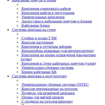
Кабельные хомуты и блоки
Крепления одиночного кабеля
Крепления кабеля в треугольник
Универсальные крепления
Аксессуары к кабельным хомутам и блокам
Кабельные блоки
Системы монтажа на стене
Стойки и полки ГЭМ
Консоли настенные
Крепления к сетчатым заборам
Кронштейны рожковые (для метрополитена)
Крепления на опоры ограждения (квадратные
трубы)
Крепления к стене кабельных хомутов (узлов)
Универсально-сборные системы
Крюки кабельные КК
Системы монтажа к полу/потолку
Универсальные сборные системы OSTEC
Консоли вертикальные на потолок
Подвесы для резьбовой шпильки
Опоры для мягкой кровли
С-подвесы на потолок/шпильку