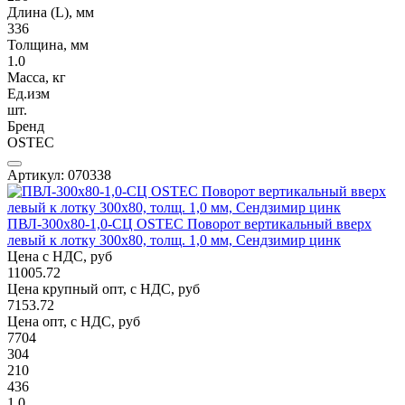
Длина (L), мм
336
Толщина, мм
1.0
Масса, кг
Ед.изм
шт.
Бренд
OSTEC
Артикул: 070338
ПВЛ-300х80-1,0-СЦ OSTEC Поворот вертикальный вверх
левый к лотку 300х80, толщ. 1,0 мм, Сендзимир цинк
Цена с НДС, руб
11005.72
Цена крупный опт, с НДС, руб
7153.72
Цена опт, с НДС, руб
7704
304
210
436
1.0