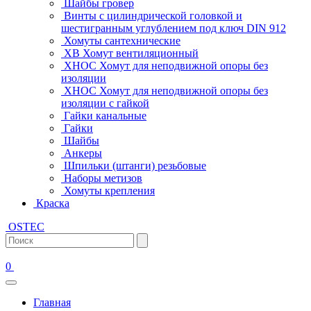
Шайбы гровер
Винты с цилиндрической головкой и
шестигранным углублением под ключ DIN 912
Хомуты сантехнические
ХВ Хомут вентиляционный
ХНОС Хомут для неподвижной опоры без
изоляции
ХНОС Хомут для неподвижной опоры без
изоляции с гайкой
Гайки канальные
Гайки
Шайбы
Анкеры
Шпильки (штанги) резьбовые
Наборы метизов
Хомуты крепления
Краска
OSTEC
0
Главная