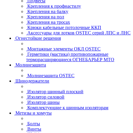
Подвесы
Крепления к профнастилу
Крепления на балку
Крепления на пол
Крепления на тросах
Крюки кабельные потолочные ККП
Аксессуары для лотков OSTEC серий ЛПС и ЛНС
Огнестойкие решения
Монтажные элементы ОКЛ OSTEC
Герметики (мастика) противопожарные
терморасширяющиеся ОГНЕБАРЬЕР МТО
Молниезащита
Молниезащита OSTEC
Шинодержатели
Изолятор шинный плоский
Изолятор силовой
Изолятор шины
Комплектующие к шинным изоляторам
Метизы и хомуты
Болты
Винты