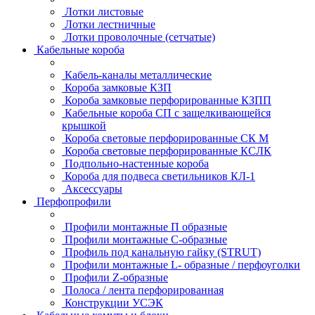
Лотки листовые
Лотки лестничные
Лотки проволочные (сетчатые)
Кабельные короба
Кабель-каналы металлические
Короба замковые КЗП
Короба замковые перфорированные КЗПП
Кабельные короба СП с защелкивающейся
крышкой
Короба световые перфорированные СК М
Короба световые перфорированные КСЛК
Подпольно-настенные короба
Короба для подвеса светильников КЛ-1
Аксессуары
Перфопрофили
Профили монтажные П образные
Профили монтажные C-образные
Профиль под канальную гайку (STRUT)
Профили монтажные L- образные / перфоуголки
Профили Z-образные
Полоса / лента перфорированная
Конструкции УСЭК