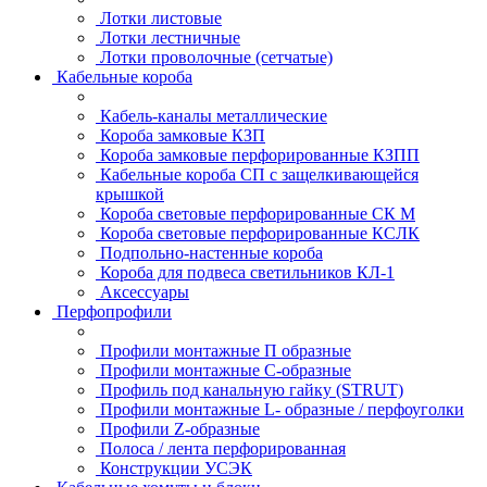
Лотки листовые
Лотки лестничные
Лотки проволочные (сетчатые)
Кабельные короба
Кабель-каналы металлические
Короба замковые КЗП
Короба замковые перфорированные КЗПП
Кабельные короба СП с защелкивающейся
крышкой
Короба световые перфорированные СК М
Короба световые перфорированные КСЛК
Подпольно-настенные короба
Короба для подвеса светильников КЛ-1
Аксессуары
Перфопрофили
Профили монтажные П образные
Профили монтажные C-образные
Профиль под канальную гайку (STRUT)
Профили монтажные L- образные / перфоуголки
Профили Z-образные
Полоса / лента перфорированная
Конструкции УСЭК