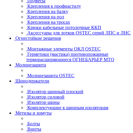
Подвесы
Крепления к профнастилу
Крепления на балку
Крепления на пол
Крепления на тросах
Крюки кабельные потолочные ККП
Аксессуары для лотков OSTEC серий ЛПС и ЛНС
Огнестойкие решения
Монтажные элементы ОКЛ OSTEC
Герметики (мастика) противопожарные
терморасширяющиеся ОГНЕБАРЬЕР МТО
Молниезащита
Молниезащита OSTEC
Шинодержатели
Изолятор шинный плоский
Изолятор силовой
Изолятор шины
Комплектующие к шинным изоляторам
Метизы и хомуты
Болты
Винты