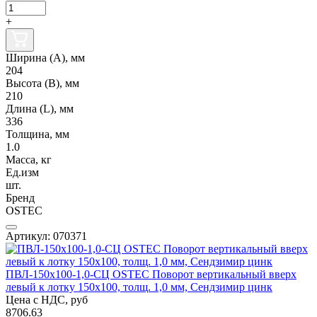
+
Ширина (А), мм
204
Высота (В), мм
210
Длина (L), мм
336
Толщина, мм
1.0
Масса, кг
Ед.изм
шт.
Бренд
OSTEC
Артикул: 070371
ПВЛ-150х100-1,0-СЦ OSTEC Поворот вертикальный вверх
левый к лотку 150х100, толщ. 1,0 мм, Сендзимир цинк
Цена с НДС, руб
8706.63