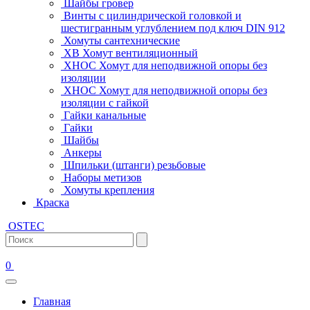
Шайбы гровер
Винты с цилиндрической головкой и
шестигранным углублением под ключ DIN 912
Хомуты сантехнические
ХВ Хомут вентиляционный
ХНОС Хомут для неподвижной опоры без
изоляции
ХНОС Хомут для неподвижной опоры без
изоляции с гайкой
Гайки канальные
Гайки
Шайбы
Анкеры
Шпильки (штанги) резьбовые
Наборы метизов
Хомуты крепления
Краска
OSTEC
0
Главная