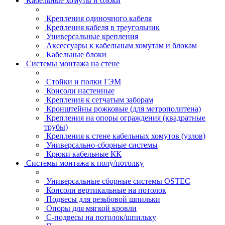
Кабельные хомуты и блоки
Крепления одиночного кабеля
Крепления кабеля в треугольник
Универсальные крепления
Аксессуары к кабельным хомутам и блокам
Кабельные блоки
Системы монтажа на стене
Стойки и полки ГЭМ
Консоли настенные
Крепления к сетчатым заборам
Кронштейны рожковые (для метрополитена)
Крепления на опоры ограждения (квадратные
трубы)
Крепления к стене кабельных хомутов (узлов)
Универсально-сборные системы
Крюки кабельные КК
Системы монтажа к полу/потолку
Универсальные сборные системы OSTEC
Консоли вертикальные на потолок
Подвесы для резьбовой шпильки
Опоры для мягкой кровли
С-подвесы на потолок/шпильку