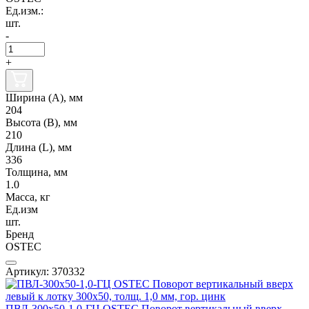
Ед.изм.:
шт.
-
+
Ширина (А), мм
204
Высота (В), мм
210
Длина (L), мм
336
Толщина, мм
1.0
Масса, кг
Ед.изм
шт.
Бренд
OSTEC
Артикул: 370332
ПВЛ-300х50-1,0-ГЦ OSTEC Поворот вертикальный вверх