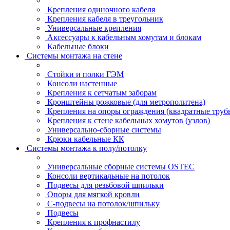
Крепления одиночного кабеля
Крепления кабеля в треугольник
Универсальные крепления
Аксессуары к кабельным хомутам и блокам
Кабельные блоки
Системы монтажа на стене
Стойки и полки ГЭМ
Консоли настенные
Крепления к сетчатым заборам
Кронштейны рожковые (для метрополитена)
Крепления на опоры ограждения (квадратные труб
Крепления к стене кабельных хомутов (узлов)
Универсально-сборные системы
Крюки кабельные КК
Системы монтажа к полу/потолку
Универсальные сборные системы OSTEC
Консоли вертикальные на потолок
Подвесы для резьбовой шпильки
Опоры для мягкой кровли
С-подвесы на потолок/шпильку
Подвесы
Крепления к профнастилу