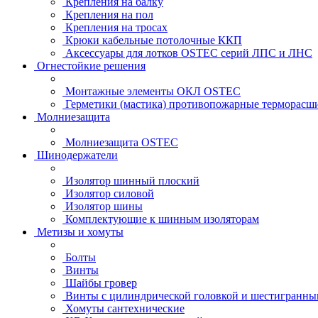
Крепления на балку
Крепления на пол
Крепления на тросах
Крюки кабельные потолочные ККП
Аксессуары для лотков OSTEC серий ЛПС и ЛНС
Огнестойкие решения
Монтажные элементы ОКЛ OSTEC
Герметики (мастика) противопожарные термор
Молниезащита
Молниезащита OSTEC
Шинодержатели
Изолятор шинный плоский
Изолятор силовой
Изолятор шины
Комплектующие к шинным изоляторам
Метизы и хомуты
Болты
Винты
Шайбы гровер
Винты с цилиндрической головкой и шестигранны
Хомуты сантехнические