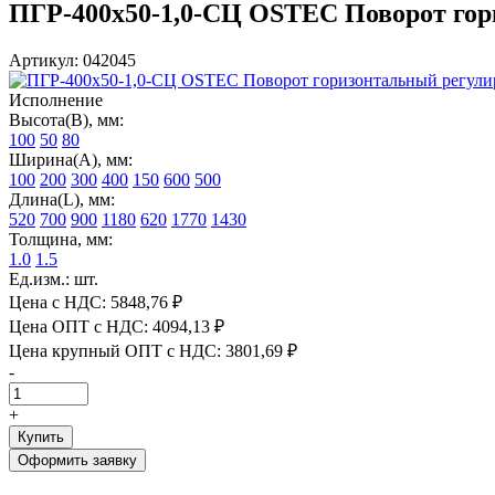
ПГР-400х50-1,0-СЦ OSTEC Поворот гори
Артикул: 042045
Исполнение
Высота(В), мм:
100
50
80
Ширина(А), мм:
100
200
300
400
150
600
500
Длина(L), мм:
520
700
900
1180
620
1770
1430
Толщина, мм:
1.0
1.5
Ед.изм.: шт.
Цена с НДС:
5848,76 ₽
Цена ОПТ с НДС:
4094,13 ₽
Цена крупный ОПТ с НДС:
3801,69 ₽
-
+
Купить
Оформить заявку