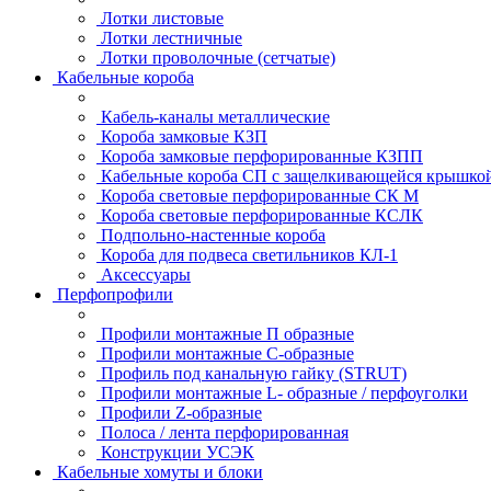
Лотки листовые
Лотки лестничные
Лотки проволочные (сетчатые)
Кабельные короба
Кабель-каналы металлические
Короба замковые КЗП
Короба замковые перфорированные КЗПП
Кабельные короба СП с защелкивающейся крышко
Короба световые перфорированные СК М
Короба световые перфорированные КСЛК
Подпольно-настенные короба
Короба для подвеса светильников КЛ-1
Аксессуары
Перфопрофили
Профили монтажные П образные
Профили монтажные C-образные
Профиль под канальную гайку (STRUT)
Профили монтажные L- образные / перфоуголки
Профили Z-образные
Полоса / лента перфорированная
Конструкции УСЭК
Кабельные хомуты и блоки