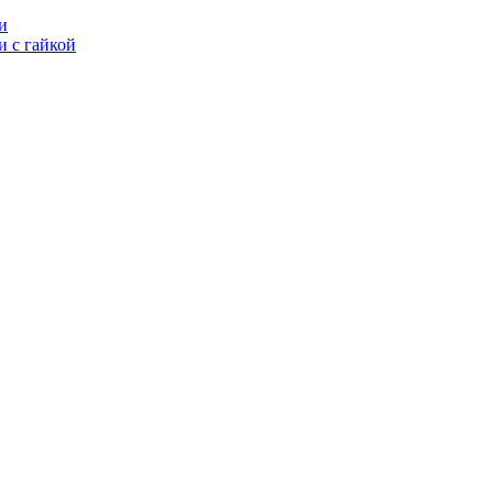
и
 с гайкой