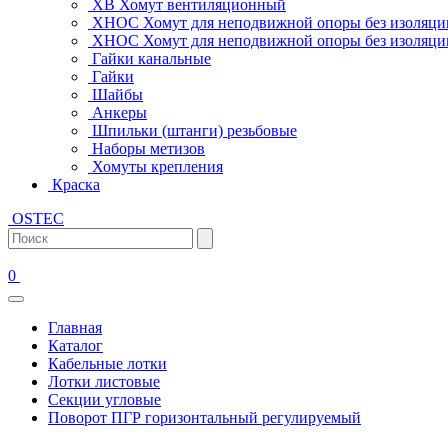
ХВ Хомут вентиляционный
ХНОС Хомут для неподвижной опоры без изоляци
ХНОС Хомут для неподвижной опоры без изоляции
Гайки канальные
Гайки
Шайбы
Анкеры
Шпильки (штанги) резьбовые
Наборы метизов
Хомуты крепления
Краска
OSTEC
0
Главная
Каталог
Кабельные лотки
Лотки листовые
Секции угловые
Поворот ПГР горизонтальный регулируемый