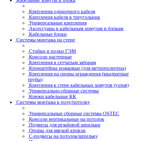
Кабельные хомуты и блоки
Крепления одиночного кабеля
Крепления кабеля в треугольник
Универсальные крепления
Аксессуары к кабельным хомутам и блокам
Кабельные блоки
Системы монтажа на стене
Стойки и полки ГЭМ
Консоли настенные
Крепления к сетчатым заборам
Кронштейны рожковые (для метрополитена)
Крепления на опоры ограждения (квадратные
трубы)
Крепления к стене кабельных хомутов (узлов)
Универсально-сборные системы
Крюки кабельные КК
Системы монтажа к полу/потолку
Универсальные сборные системы OSTEC
Консоли вертикальные на потолок
Подвесы для резьбовой шпильки
Опоры для мягкой кровли
С-подвесы на потолок/шпильку