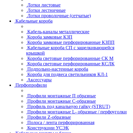
Лотки листовые
Лотки лестничные
Лотки проволочные (сетчатые)
Кабельные короба
Кабель-каналы металлические
Короба замковые КЗП
Короба замковые перфорированные КЗПП
Кабельные короба СП с защелкивающейся
крышкой
Короба световые перфорированные СК М
Короба световые перфорированные КСЛК
Подпольно-настенные короба
Короба для подвеса светильников КЛ-1
Аксессуары
Перфопрофили
Профили монтажные П образные
Профили монтажные C-образные
Профиль под канальную гайку (STRUT)
Профили монтажные L- образные / перфоуголки
Профили Z-образные
Полоса / лента перфорированная
Конструкции УСЭК