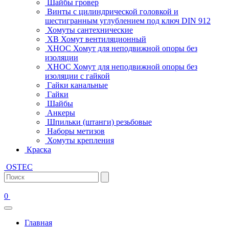
Шайбы гровер
Винты с цилиндрической головкой и
шестигранным углублением под ключ DIN 912
Хомуты сантехнические
ХВ Хомут вентиляционный
ХНОС Хомут для неподвижной опоры без
изоляции
ХНОС Хомут для неподвижной опоры без
изоляции с гайкой
Гайки канальные
Гайки
Шайбы
Анкеры
Шпильки (штанги) резьбовые
Наборы метизов
Хомуты крепления
Краска
OSTEC
0
Главная