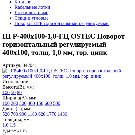
Каталог
Кабельные лотки
Лотки листовые
Секции угловые
Поворот ПГР горизонтальный регулируемый
ПГР-400х100-1,0-ГЦ OSTEC Поворот
горизонтальный регулируемый
400х100, толщ. 1,0 мм, гор. цинк
Артикул: 342041
Исполнение
Высота(В), мм:
100
50
80
Ширина(А), мм:
100
200
300
400
150
600
500
Длина(L), мм:
520
700
900
1180
620
1770
1430
Толщина, мм:
1.0
1.5
Ед.изм.: шт.