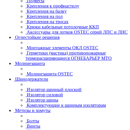
Подвесы
Крепления к профнастилу
Крепления на балку
Крепления на пол
Крепления на тросах
Крюки кабельные потолочные ККП
Аксессуары для лотков OSTEC серий ЛПС и ЛНС
Огнестойкие решения
Монтажные элементы ОКЛ OSTEC
Герметики (мастика) противопожарные
терморасширяющиеся ОГНЕБАРЬЕР МТО
Молниезащита
Молниезащита OSTEC
Шинодержатели
Изолятор шинный плоский
Изолятор силовой
Изолятор шины
Комплектующие к шинным изоляторам
Метизы и хомуты
Болты
Винты