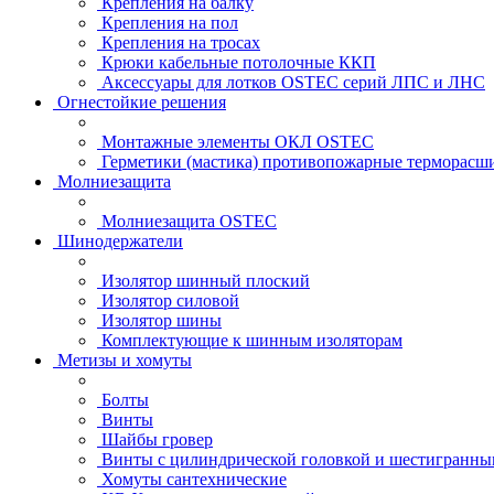
Крепления на балку
Крепления на пол
Крепления на тросах
Крюки кабельные потолочные ККП
Аксессуары для лотков OSTEC серий ЛПС и ЛНС
Огнестойкие решения
Монтажные элементы ОКЛ OSTEC
Герметики (мастика) противопожарные термор
Молниезащита
Молниезащита OSTEC
Шинодержатели
Изолятор шинный плоский
Изолятор силовой
Изолятор шины
Комплектующие к шинным изоляторам
Метизы и хомуты
Болты
Винты
Шайбы гровер
Винты с цилиндрической головкой и шестигранны
Хомуты сантехнические