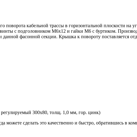
 поворота кабельной трассы в горизонтальной плоскости на угол
я винты с подголовником М6х12 и гайки М6 с буртиком. Произв
 данной фасонной секции. Крышка к повороту поставляется отд
егулируемый 300х80, толщ. 1,0 мм, гор. цинк)
гда можете сделать это качественно и быстро, обратившись в к