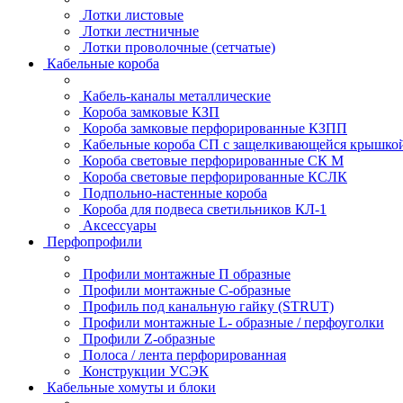
Лотки листовые
Лотки лестничные
Лотки проволочные (сетчатые)
Кабельные короба
Кабель-каналы металлические
Короба замковые КЗП
Короба замковые перфорированные КЗПП
Кабельные короба СП с защелкивающейся крышко
Короба световые перфорированные СК М
Короба световые перфорированные КСЛК
Подпольно-настенные короба
Короба для подвеса светильников КЛ-1
Аксессуары
Перфопрофили
Профили монтажные П образные
Профили монтажные C-образные
Профиль под канальную гайку (STRUT)
Профили монтажные L- образные / перфоуголки
Профили Z-образные
Полоса / лента перфорированная
Конструкции УСЭК
Кабельные хомуты и блоки