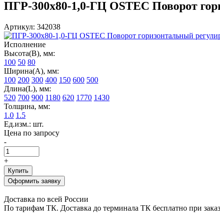
ПГР-300х80-1,0-ГЦ OSTEC Поворот гори
Артикул: 342038
Исполнение
Высота(В), мм:
100
50
80
Ширина(А), мм:
100
200
300
400
150
600
500
Длина(L), мм:
520
700
900
1180
620
1770
1430
Толщина, мм:
1.0
1.5
Ед.изм.: шт.
Цена по запросу
-
+
Купить
Оформить заявку
Доставка по всей России
По тарифам ТК. Доставка до терминала ТК бесплатно при заказе