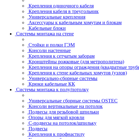
Крепления одиночного кабеля
Крепления кабеля в треугольник
Универсальные крепления
Аксессуары к кабельным хомутам и блокам
Кабельные блоки
Системы монтажа на стене
Стойки и полки ГЭМ
Консоли настенные
Крепления к сетчатым заборам
Кронштейны рожковые (для метрополитена)
Крепления на опоры ограждения (квадратные труб
Крепления к стене кабельных хомутов (узлов)
Универсально-сборные системы
Крюки кабельные КК
Системы монтажа к полу/потолку
Универсальные сборные системы OSTEC
Консоли вертикальные на потолок
Подвесы для резьбовой шпильки
Опоры для мягкой кровли
С-подвесы на потолок/шпильку
Подвесы
Крепления к профнастилу