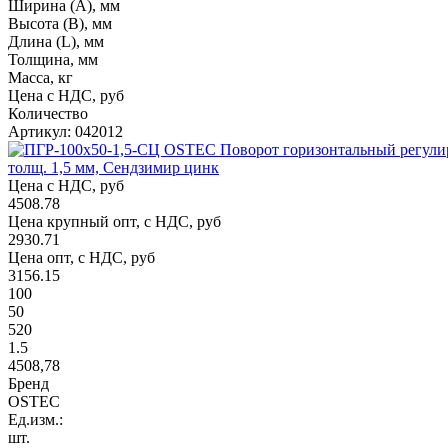
Ширина (А), мм
Высота (В), мм
Длина (L), мм
Толщина, мм
Масса, кг
Цена с НДС, руб
Количество
Артикул: 042012
толщ. 1,5 мм, Сендзимир цинк
Цена с НДС, руб
4508.78
Цена крупный опт, с НДС, руб
2930.71
Цена опт, с НДС, руб
3156.15
100
50
520
1.5
4508,78
Бренд
OSTEC
Ед.изм.:
шт.