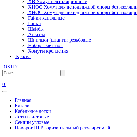
ХВ Хомут вентиляционный
ХНОС Хомут для неподвижной опоры без изоляци
ХНОС Хомут для неподвижной опоры без изоляции
Гайки канальные
Гайки
Шайбы
Анкеры
Шпильки (штанги) резьбовые
Наборы метизов
Хомуты крепления
Краска
OSTEC
0
Главная
Каталог
Кабельные лотки
Лотки листовые
Секции угловые
Поворот ПГР горизонтальный регулируемый