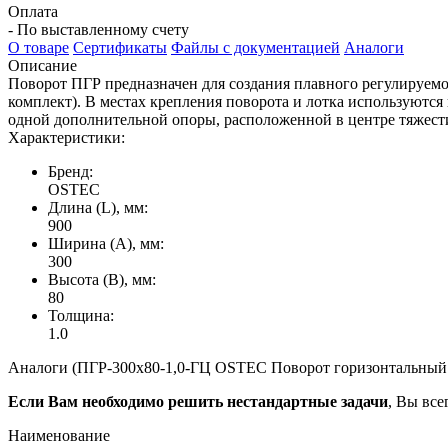
Оплата
- По выставленному счету
О товаре
Сертификаты
Файлы с документацией
Аналоги
Описание
Поворот ПГР предназначен для создания плавного регулируемого
комплект). В местах крепления поворота и лотка используютс
одной дополнительной опоры, расположенной в центре тяжести
Характеристики:
Бренд:
OSTEC
Длина (L), мм:
900
Ширина (А), мм:
300
Высота (В), мм:
80
Толщина:
1.0
Аналоги (ПГР-300х80-1,0-ГЦ OSTEC Поворот горизонтальный р
Если Вам необходимо решить нестандартные задачи
, Вы все
Наименование