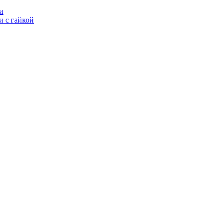
и
 с гайкой