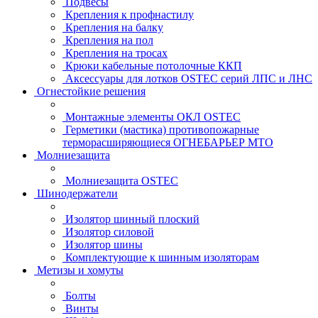
Подвесы
Крепления к профнастилу
Крепления на балку
Крепления на пол
Крепления на тросах
Крюки кабельные потолочные ККП
Аксессуары для лотков OSTEC серий ЛПС и ЛНС
Огнестойкие решения
Монтажные элементы ОКЛ OSTEC
Герметики (мастика) противопожарные
терморасширяющиеся ОГНЕБАРЬЕР МТО
Молниезащита
Молниезащита OSTEC
Шинодержатели
Изолятор шинный плоский
Изолятор силовой
Изолятор шины
Комплектующие к шинным изоляторам
Метизы и хомуты
Болты
Винты