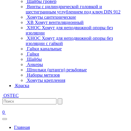
Шайбы гровер
Винты с цилиндрической головкой и
шестигранным углублением под ключ DIN 912
Хомуты сантехнические
ХВ Хомут вентиляционный
ХНОС Хомут для неподвижной опоры без
изоляции
ХНОС Хомут для неподвижной опоры без
изоляции с гайкой
Гайки канальные
Гайки
Шайбы
Анкеры
Шпильки (штанги) резьбовые
Наборы метизов
Хомуты крепления
Краска
OSTEC
0
Главная