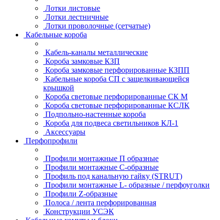
Лотки листовые
Лотки лестничные
Лотки проволочные (сетчатые)
Кабельные короба
Кабель-каналы металлические
Короба замковые КЗП
Короба замковые перфорированные КЗПП
Кабельные короба СП с защелкивающейся
крышкой
Короба световые перфорированные СК М
Короба световые перфорированные КСЛК
Подпольно-настенные короба
Короба для подвеса светильников КЛ-1
Аксессуары
Перфопрофили
Профили монтажные П образные
Профили монтажные C-образные
Профиль под канальную гайку (STRUT)
Профили монтажные L- образные / перфоуголки
Профили Z-образные
Полоса / лента перфорированная
Конструкции УСЭК