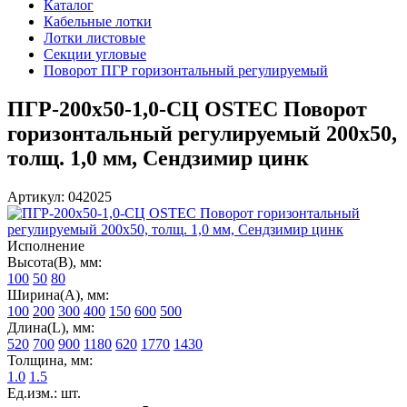
Каталог
Кабельные лотки
Лотки листовые
Секции угловые
Поворот ПГР горизонтальный регулируемый
ПГР-200х50-1,0-СЦ OSTEC Поворот
горизонтальный регулируемый 200х50,
толщ. 1,0 мм, Сендзимир цинк
Артикул: 042025
Исполнение
Высота(В), мм:
100
50
80
Ширина(А), мм:
100
200
300
400
150
600
500
Длина(L), мм:
520
700
900
1180
620
1770
1430
Толщина, мм:
1.0
1.5
Ед.изм.: шт.