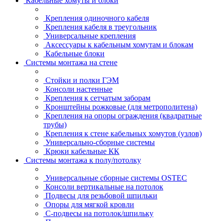
Кабельные хомуты и блоки
Крепления одиночного кабеля
Крепления кабеля в треугольник
Универсальные крепления
Аксессуары к кабельным хомутам и блокам
Кабельные блоки
Системы монтажа на стене
Стойки и полки ГЭМ
Консоли настенные
Крепления к сетчатым заборам
Кронштейны рожковые (для метрополитена)
Крепления на опоры ограждения (квадратные
трубы)
Крепления к стене кабельных хомутов (узлов)
Универсально-сборные системы
Крюки кабельные КК
Системы монтажа к полу/потолку
Универсальные сборные системы OSTEC
Консоли вертикальные на потолок
Подвесы для резьбовой шпильки
Опоры для мягкой кровли
С-подвесы на потолок/шпильку