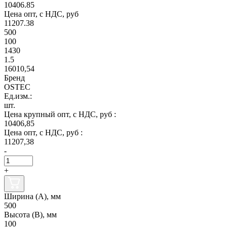
10406.85
Цена опт, с НДС, руб
11207.38
500
100
1430
1.5
16010,54
Бренд
OSTEC
Ед.изм.:
шт.
Цена крупный опт, с НДС, руб :
10406,85
Цена опт, с НДС, руб :
11207,38
-
+
Ширина (А), мм
500
Высота (В), мм
100