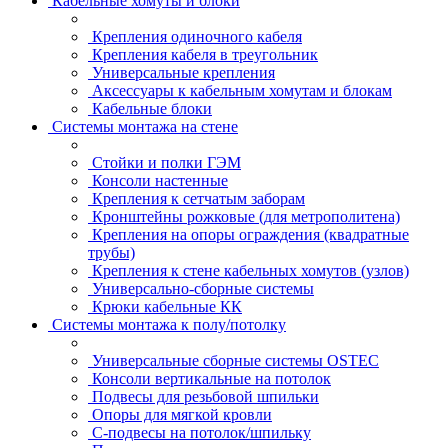
Кабельные хомуты и блоки
Крепления одиночного кабеля
Крепления кабеля в треугольник
Универсальные крепления
Аксессуары к кабельным хомутам и блокам
Кабельные блоки
Системы монтажа на стене
Стойки и полки ГЭМ
Консоли настенные
Крепления к сетчатым заборам
Кронштейны рожковые (для метрополитена)
Крепления на опоры ограждения (квадратные
трубы)
Крепления к стене кабельных хомутов (узлов)
Универсально-сборные системы
Крюки кабельные КК
Системы монтажа к полу/потолку
Универсальные сборные системы OSTEC
Консоли вертикальные на потолок
Подвесы для резьбовой шпильки
Опоры для мягкой кровли
С-подвесы на потолок/шпильку