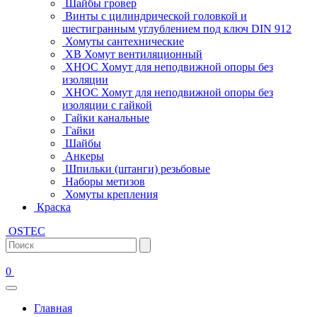
Шайбы гровер
Винты с цилиндрической головкой и
шестигранным углублением под ключ DIN 912
Хомуты сантехнические
ХВ Хомут вентиляционный
ХНОС Хомут для неподвижной опоры без
изоляции
ХНОС Хомут для неподвижной опоры без
изоляции с гайкой
Гайки канальные
Гайки
Шайбы
Анкеры
Шпильки (штанги) резьбовые
Наборы метизов
Хомуты крепления
Краска
OSTEC
0
Главная