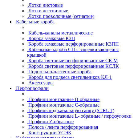
Лотки листовые
Лотки лестничные
Лотки проволочные (сетчатые)
Кабельные короба
Кабель-каналы металлические
Короба замковые КЗП
Короба замковые перфорированные КЗПП
Кабельные короба СП с защелкивающейся
крышкой
Короба световые перфорированные СК М
Короба световые перфорированные КСЛК
Подпольно-настенные короба
Короба для подвеса светильников КЛ-1
Аксессуары
Перфопрофили
Профили монтажные П образные
Профили монтажные C-образные
Профиль под канальную гайку (STRUT)
Профили монтажные L- образные / перфоуголки
Профили Z-образные
Полоса / лента перфорированная
Конструкции УСЭК