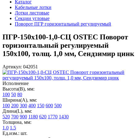
Каталог
Кабельные лотки
Лотки листовые
Секции угловые
Поворот ПГР горизонтальный регулируемый
ПГР-150х100-1,0-СЦ OSTEC Поворот
горизонтальный регулируемый
150х100, толщ. 1,0 мм, Сендзимир цинк
Артикул: 042051
Исполнение
Высота(В), мм:
100
50
80
Ширина(А), мм:
100
200
300
400
150
600
500
Длина(L), мм:
520
700
900
1180
620
1770
1430
Толщина, мм:
1.0
1.5
Ед.изм.: шт.