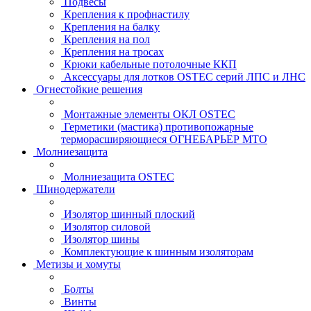
Подвесы
Крепления к профнастилу
Крепления на балку
Крепления на пол
Крепления на тросах
Крюки кабельные потолочные ККП
Аксессуары для лотков OSTEC серий ЛПС и ЛНС
Огнестойкие решения
Монтажные элементы ОКЛ OSTEC
Герметики (мастика) противопожарные
терморасширяющиеся ОГНЕБАРЬЕР МТО
Молниезащита
Молниезащита OSTEC
Шинодержатели
Изолятор шинный плоский
Изолятор силовой
Изолятор шины
Комплектующие к шинным изоляторам
Метизы и хомуты
Болты
Винты