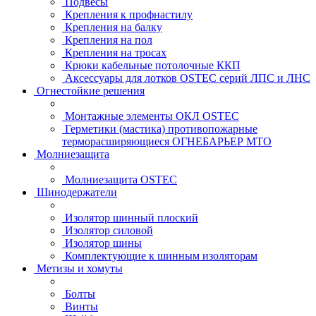
Подвесы
Крепления к профнастилу
Крепления на балку
Крепления на пол
Крепления на тросах
Крюки кабельные потолочные ККП
Аксессуары для лотков OSTEC серий ЛПС и ЛНС
Огнестойкие решения
Монтажные элементы ОКЛ OSTEC
Герметики (мастика) противопожарные
терморасширяющиеся ОГНЕБАРЬЕР МТО
Молниезащита
Молниезащита OSTEC
Шинодержатели
Изолятор шинный плоский
Изолятор силовой
Изолятор шины
Комплектующие к шинным изоляторам
Метизы и хомуты
Болты
Винты