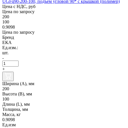
UGFq90-200-100, подъем угловой 90* с крышкой (полимер)
Цена с НДС, руб
Цена по запросу
200
100
0.9098
Цена по запросу
Бренд
ЕКА
Ед.изм.:
шт.
-
+
Ширина (А), мм
200
Высота (В), мм
100
Длина (L), мм
Толщина, мм
Масса, кг
0.9098
Ед.изм