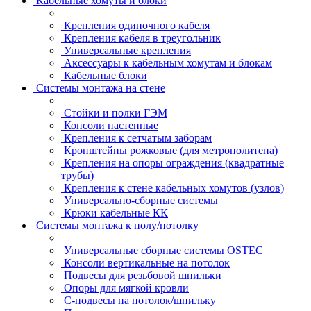
Кабельные хомуты и блоки
Крепления одиночного кабеля
Крепления кабеля в треугольник
Универсальные крепления
Аксессуары к кабельным хомутам и блокам
Кабельные блоки
Системы монтажа на стене
Стойки и полки ГЭМ
Консоли настенные
Крепления к сетчатым заборам
Кронштейны рожковые (для метрополитена)
Крепления на опоры ограждения (квадратные
трубы)
Крепления к стене кабельных хомутов (узлов)
Универсально-сборные системы
Крюки кабельные КК
Системы монтажа к полу/потолку
Универсальные сборные системы OSTEC
Консоли вертикальные на потолок
Подвесы для резьбовой шпильки
Опоры для мягкой кровли
С-подвесы на потолок/шпильку