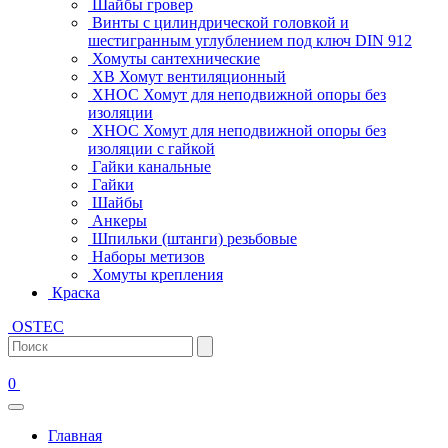
Шайбы гровер
Винты с цилиндрической головкой и
шестигранным углублением под ключ DIN 912
Хомуты сантехнические
ХВ Хомут вентиляционный
ХНОС Хомут для неподвижной опоры без
изоляции
ХНОС Хомут для неподвижной опоры без
изоляции с гайкой
Гайки канальные
Гайки
Шайбы
Анкеры
Шпильки (штанги) резьбовые
Наборы метизов
Хомуты крепления
Краска
OSTEC
0
Главная