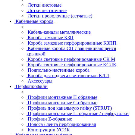
Лотки листовые
Лотки лестничные
Лотки проволочные (сетчатые)
Кабельные короба
Кабель-каналы металлические
Короба замковые КЗП
Короба замковые перфорированные КЗПП
Кабельные короба СП с защелкивающейся
крышкой
Короба световые перфорированные СК М
Короба световые перфорированные КСЛК
Подпольно-настенные короба
Короба для подвеса светильников КЛ-1
Аксессуары
Перфопрофили
Профили монтажные П образные
Профили монтажные C-образные
Профиль под канальную гайку (STRUT)
Профили монтажные L- образные / перфоуголки
Профили Z-образные
Полоса / лента перфорированная
Конструкции УСЭК