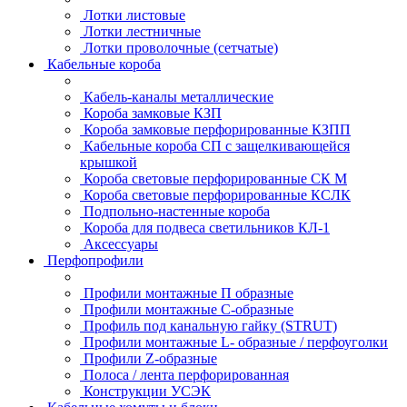
Лотки листовые
Лотки лестничные
Лотки проволочные (сетчатые)
Кабельные короба
Кабель-каналы металлические
Короба замковые КЗП
Короба замковые перфорированные КЗПП
Кабельные короба СП с защелкивающейся
крышкой
Короба световые перфорированные СК М
Короба световые перфорированные КСЛК
Подпольно-настенные короба
Короба для подвеса светильников КЛ-1
Аксессуары
Перфопрофили
Профили монтажные П образные
Профили монтажные C-образные
Профиль под канальную гайку (STRUT)
Профили монтажные L- образные / перфоуголки
Профили Z-образные
Полоса / лента перфорированная
Конструкции УСЭК