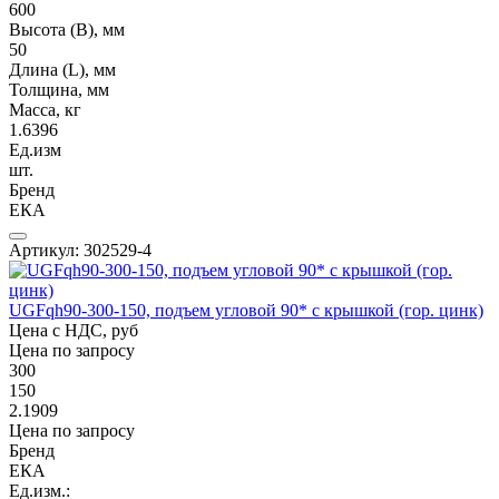
600
Высота (В), мм
50
Длина (L), мм
Толщина, мм
Масса, кг
1.6396
Ед.изм
шт.
Бренд
ЕКА
Артикул: 302529-4
UGFqh90-300-150, подъем угловой 90* с крышкой (гор. цинк)
Цена с НДС, руб
Цена по запросу
300
150
2.1909
Цена по запросу
Бренд
ЕКА
Ед.изм.: