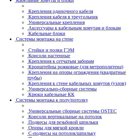
Кабельные хомуты и блоки
Крепления одиночного кабеля
Крепления кабеля в треугольник
Универсальные крепления
Аксессуары к кабельным хомутам и блокам
Кабельные блоки
Системы монтажа на стене
Стойки и полки ГЭМ
Консоли настенные
Крепления к сетчатым заборам
Кронштейны рожковые (для метрополитена)
Крепления на опоры ограждения (квадратные
трубы)
Крепления к стене кабельных хомутов (узлов)
Универсально-сборные системы
Крюки кабельные КК
Системы монтажа к полу/потолку
Универсальные сборные системы OSTEC
Консоли вертикальные на потолок
Подвесы для резьбовой шпильки
Опоры для мягкой кровли
С-подвесы на потолок/шпильку