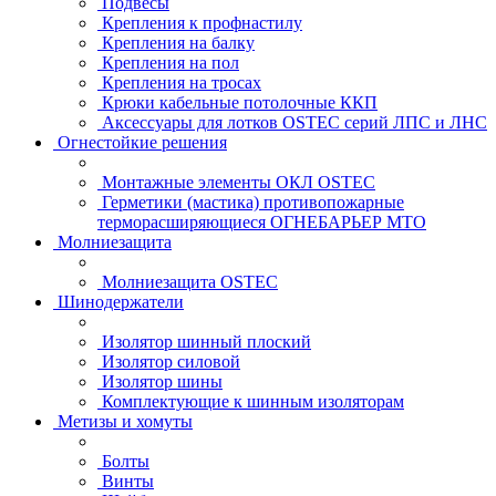
Подвесы
Крепления к профнастилу
Крепления на балку
Крепления на пол
Крепления на тросах
Крюки кабельные потолочные ККП
Аксессуары для лотков OSTEC серий ЛПС и ЛНС
Огнестойкие решения
Монтажные элементы ОКЛ OSTEC
Герметики (мастика) противопожарные
терморасширяющиеся ОГНЕБАРЬЕР МТО
Молниезащита
Молниезащита OSTEC
Шинодержатели
Изолятор шинный плоский
Изолятор силовой
Изолятор шины
Комплектующие к шинным изоляторам
Метизы и хомуты
Болты
Винты