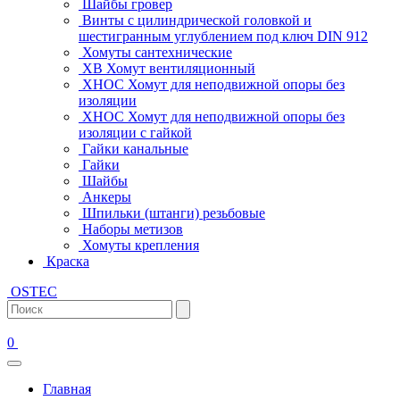
Шайбы гровер
Винты с цилиндрической головкой и
шестигранным углублением под ключ DIN 912
Хомуты сантехнические
ХВ Хомут вентиляционный
ХНОС Хомут для неподвижной опоры без
изоляции
ХНОС Хомут для неподвижной опоры без
изоляции с гайкой
Гайки канальные
Гайки
Шайбы
Анкеры
Шпильки (штанги) резьбовые
Наборы метизов
Хомуты крепления
Краска
OSTEC
0
Главная