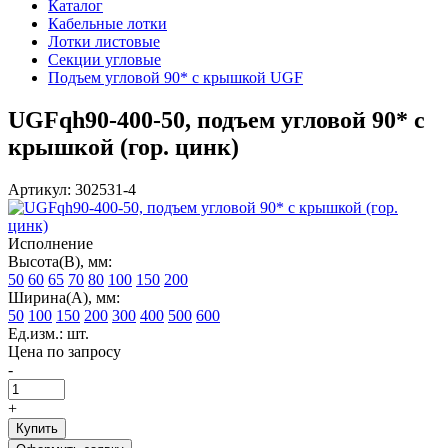
Каталог
Кабельные лотки
Лотки листовые
Секции угловые
Подъем угловой 90* с крышкой UGF
UGFqh90-400-50, подъем угловой 90* с
крышкой (гор. цинк)
Артикул: 302531-4
Исполнение
Высота(В), мм:
50
60
65
70
80
100
150
200
Ширина(А), мм:
50
100
150
200
300
400
500
600
Ед.изм.: шт.
Цена по запросу
-
+
Купить