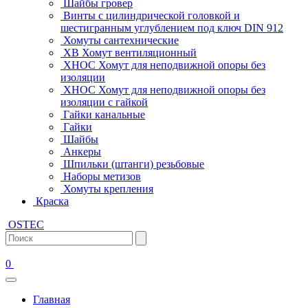
Шайбы гровер
Винты с цилиндрической головкой и
шестигранным углублением под ключ DIN 912
Хомуты сантехнические
ХВ Хомут вентиляционный
ХНОС Хомут для неподвижной опоры без
изоляции
ХНОС Хомут для неподвижной опоры без
изоляции с гайкой
Гайки канальные
Гайки
Шайбы
Анкеры
Шпильки (штанги) резьбовые
Наборы метизов
Хомуты крепления
Краска
OSTEC
0
Главная