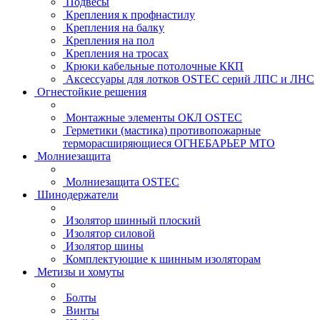
Подвесы
Крепления к профнастилу
Крепления на балку
Крепления на пол
Крепления на тросах
Крюки кабельные потолочные ККП
Аксессуары для лотков OSTEC серий ЛПС и ЛНС
Огнестойкие решения
Монтажные элементы ОКЛ OSTEC
Герметики (мастика) противопожарные
терморасширяющиеся ОГНЕБАРЬЕР МТО
Молниезащита
Молниезащита OSTEC
Шинодержатели
Изолятор шинный плоский
Изолятор силовой
Изолятор шины
Комплектующие к шинным изоляторам
Метизы и хомуты
Болты
Винты