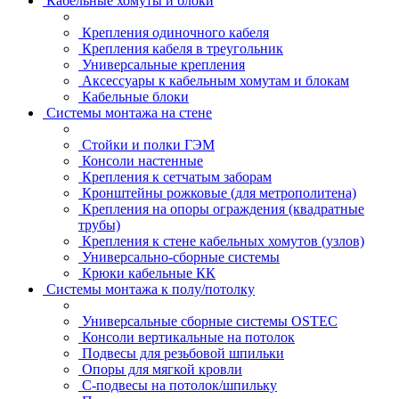
Кабельные хомуты и блоки
Крепления одиночного кабеля
Крепления кабеля в треугольник
Универсальные крепления
Аксессуары к кабельным хомутам и блокам
Кабельные блоки
Системы монтажа на стене
Стойки и полки ГЭМ
Консоли настенные
Крепления к сетчатым заборам
Кронштейны рожковые (для метрополитена)
Крепления на опоры ограждения (квадратные
трубы)
Крепления к стене кабельных хомутов (узлов)
Универсально-сборные системы
Крюки кабельные КК
Системы монтажа к полу/потолку
Универсальные сборные системы OSTEC
Консоли вертикальные на потолок
Подвесы для резьбовой шпильки
Опоры для мягкой кровли
С-подвесы на потолок/шпильку