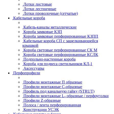
Лотки листовые
Лотки лестничные
Лотки проволочные (сетчатые)
Кабельные короба
Кабель-каналы металлические
Короба замковые КЗП
Короба замковые перфорированные КЗПП
Кабельные короба СП с защелкивающейся
крышкой
Короба световые перфорированные СК М
Короба световые перфорированные КСЛК
Подпольно-настенные короба
Короба для подвеса светильников КЛ-1
Аксессуары
Перфопрофили
Профили монтажные П образные
Профили монтажные C-образные
Профиль под канальную гайку (STRUT)
Профили монтажные L- образные / перфоуголки
Профили Z-образные
Полоса / лента перфорированная
Конструкции УСЭК