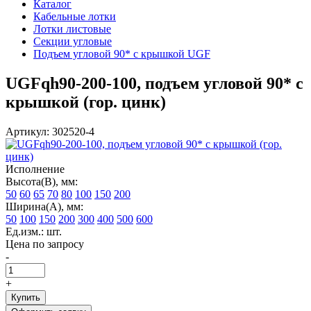
Каталог
Кабельные лотки
Лотки листовые
Секции угловые
Подъем угловой 90* с крышкой UGF
UGFqh90-200-100, подъем угловой 90* с
крышкой (гор. цинк)
Артикул: 302520-4
Исполнение
Высота(В), мм:
50
60
65
70
80
100
150
200
Ширина(А), мм:
50
100
150
200
300
400
500
600
Ед.изм.: шт.
Цена по запросу
-
+
Купить