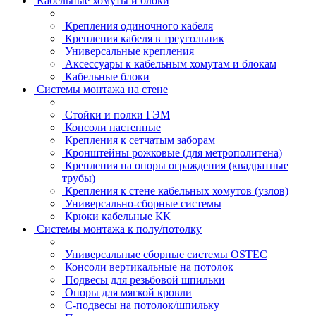
Кабельные хомуты и блоки
Крепления одиночного кабеля
Крепления кабеля в треугольник
Универсальные крепления
Аксессуары к кабельным хомутам и блокам
Кабельные блоки
Системы монтажа на стене
Стойки и полки ГЭМ
Консоли настенные
Крепления к сетчатым заборам
Кронштейны рожковые (для метрополитена)
Крепления на опоры ограждения (квадратные
трубы)
Крепления к стене кабельных хомутов (узлов)
Универсально-сборные системы
Крюки кабельные КК
Системы монтажа к полу/потолку
Универсальные сборные системы OSTEC
Консоли вертикальные на потолок
Подвесы для резьбовой шпильки
Опоры для мягкой кровли
С-подвесы на потолок/шпильку