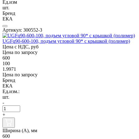
Ед.изм
шт.
Бренд
ЕКА
Артикул: 300552-3
UGFq90-600-100, подъем угловой 90* с крышкой (полимер)
Цена с НДС, руб
Цена по запросу
600
100
1.9971
Цена по запросу
Бренд
ЕКА
Ед.изм.:
шт.
-
+
Ширина (А), мм
600