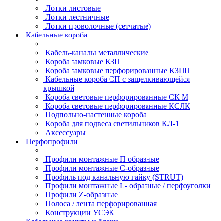
Лотки листовые
Лотки лестничные
Лотки проволочные (сетчатые)
Кабельные короба
Кабель-каналы металлические
Короба замковые КЗП
Короба замковые перфорированные КЗПП
Кабельные короба СП с защелкивающейся
крышкой
Короба световые перфорированные СК М
Короба световые перфорированные КСЛК
Подпольно-настенные короба
Короба для подвеса светильников КЛ-1
Аксессуары
Перфопрофили
Профили монтажные П образные
Профили монтажные C-образные
Профиль под канальную гайку (STRUT)
Профили монтажные L- образные / перфоуголки
Профили Z-образные
Полоса / лента перфорированная
Конструкции УСЭК