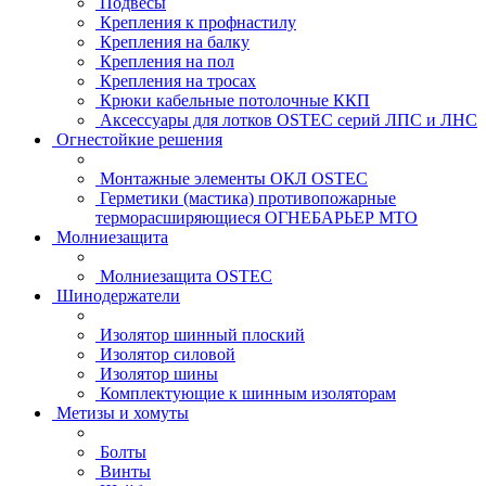
Подвесы
Крепления к профнастилу
Крепления на балку
Крепления на пол
Крепления на тросах
Крюки кабельные потолочные ККП
Аксессуары для лотков OSTEC серий ЛПС и ЛНС
Огнестойкие решения
Монтажные элементы ОКЛ OSTEC
Герметики (мастика) противопожарные
терморасширяющиеся ОГНЕБАРЬЕР МТО
Молниезащита
Молниезащита OSTEC
Шинодержатели
Изолятор шинный плоский
Изолятор силовой
Изолятор шины
Комплектующие к шинным изоляторам
Метизы и хомуты
Болты
Винты