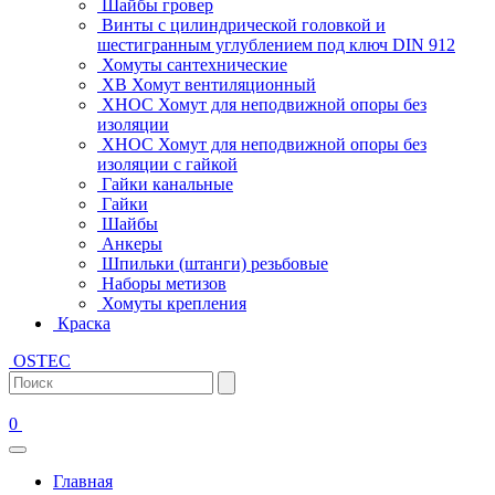
Шайбы гровер
Винты с цилиндрической головкой и
шестигранным углублением под ключ DIN 912
Хомуты сантехнические
ХВ Хомут вентиляционный
ХНОС Хомут для неподвижной опоры без
изоляции
ХНОС Хомут для неподвижной опоры без
изоляции с гайкой
Гайки канальные
Гайки
Шайбы
Анкеры
Шпильки (штанги) резьбовые
Наборы метизов
Хомуты крепления
Краска
OSTEC
0
Главная