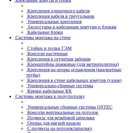
Кабельные хомуты и блоки
Крепления одиночного кабеля
Крепления кабеля в треугольник
Универсальные крепления
Аксессуары к кабельным хомутам и блокам
Кабельные блоки
Системы монтажа на стене
Стойки и полки ГЭМ
Консоли настенные
Крепления к сетчатым заборам
Кронштейны рожковые (для метрополитена)
Крепления на опоры ограждения (квадратные
трубы)
Крепления к стене кабельных хомутов (узлов)
Универсально-сборные системы
Крюки кабельные КК
Системы монтажа к полу/потолку
Универсальные сборные системы OSTEC
Консоли вертикальные на потолок
Подвесы для резьбовой шпильки
Опоры для мягкой кровли
С-подвесы на потолок/шпильку