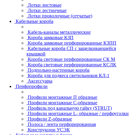
Лотки листовые
Лотки лестничные
Лотки проволочные (сетчатые)
Кабельные короба
Кабель-каналы металлические
Короба замковые КЗП
Короба замковые перфорированные КЗПП
Кабельные короба СП с защелкивающейся
крышкой
Короба световые перфорированные СК М
Короба световые перфорированные КСЛК
Подпольно-настенные короба
Короба для подвеса светильников КЛ-1
Аксессуары
Перфопрофили
Профили монтажные П образные
Профили монтажные C-образные
Профиль под канальную гайку (STRUT)
Профили монтажные L- образные / перфоуголки
Профили Z-образные
Полоса / лента перфорированная
Конструкции УСЭК