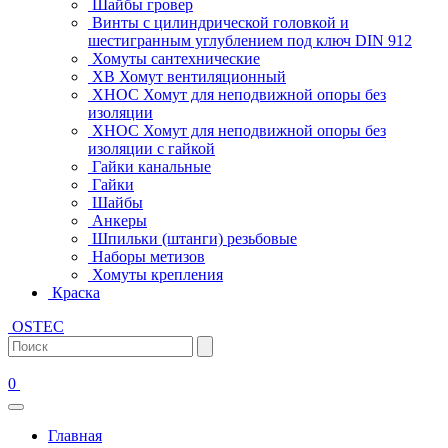
Шайбы гровер
Винты с цилиндрической головкой и
шестигранным углублением под ключ DIN 912
Хомуты сантехнические
ХВ Хомут вентиляционный
ХНОС Хомут для неподвижной опоры без
изоляции
ХНОС Хомут для неподвижной опоры без
изоляции с гайкой
Гайки канальные
Гайки
Шайбы
Анкеры
Шпильки (штанги) резьбовые
Наборы метизов
Хомуты крепления
Краска
OSTEC
0
Главная