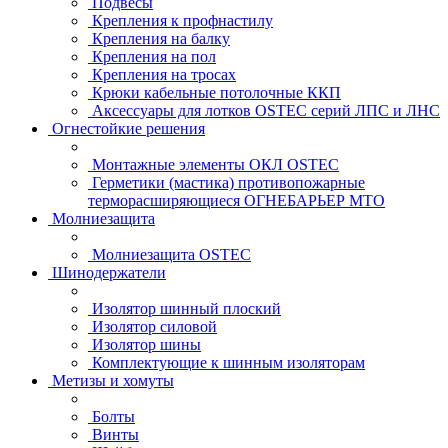
Подвесы
Крепления к профнастилу
Крепления на балку
Крепления на пол
Крепления на тросах
Крюки кабельные потолочные ККП
Аксессуары для лотков OSTEC серий ЛПС и ЛНС
Огнестойкие решения
Монтажные элементы ОКЛ OSTEC
Герметики (мастика) противопожарные
терморасширяющиеся ОГНЕБАРЬЕР МТО
Молниезащита
Молниезащита OSTEC
Шинодержатели
Изолятор шинный плоский
Изолятор силовой
Изолятор шины
Комплектующие к шинным изоляторам
Метизы и хомуты
Болты
Винты