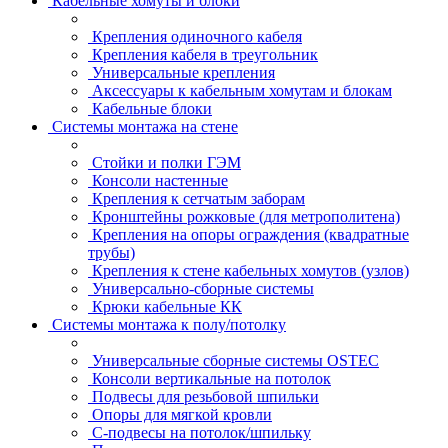
Кабельные хомуты и блоки
Крепления одиночного кабеля
Крепления кабеля в треугольник
Универсальные крепления
Аксессуары к кабельным хомутам и блокам
Кабельные блоки
Системы монтажа на стене
Стойки и полки ГЭМ
Консоли настенные
Крепления к сетчатым заборам
Кронштейны рожковые (для метрополитена)
Крепления на опоры ограждения (квадратные
трубы)
Крепления к стене кабельных хомутов (узлов)
Универсально-сборные системы
Крюки кабельные КК
Системы монтажа к полу/потолку
Универсальные сборные системы OSTEC
Консоли вертикальные на потолок
Подвесы для резьбовой шпильки
Опоры для мягкой кровли
С-подвесы на потолок/шпильку