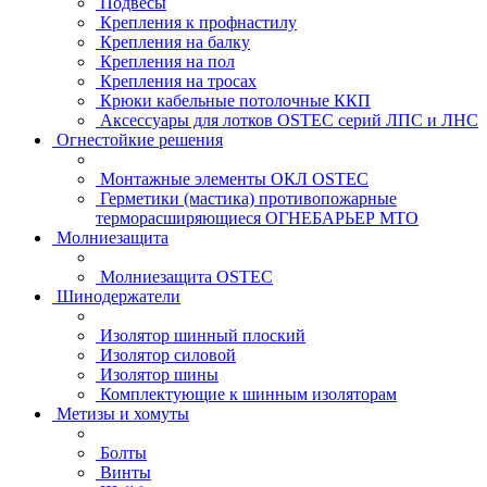
Подвесы
Крепления к профнастилу
Крепления на балку
Крепления на пол
Крепления на тросах
Крюки кабельные потолочные ККП
Аксессуары для лотков OSTEC серий ЛПС и ЛНС
Огнестойкие решения
Монтажные элементы ОКЛ OSTEC
Герметики (мастика) противопожарные
терморасширяющиеся ОГНЕБАРЬЕР МТО
Молниезащита
Молниезащита OSTEC
Шинодержатели
Изолятор шинный плоский
Изолятор силовой
Изолятор шины
Комплектующие к шинным изоляторам
Метизы и хомуты
Болты
Винты