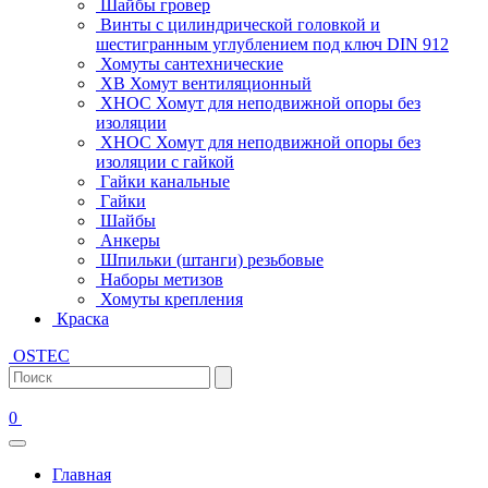
Шайбы гровер
Винты с цилиндрической головкой и
шестигранным углублением под ключ DIN 912
Хомуты сантехнические
ХВ Хомут вентиляционный
ХНОС Хомут для неподвижной опоры без
изоляции
ХНОС Хомут для неподвижной опоры без
изоляции с гайкой
Гайки канальные
Гайки
Шайбы
Анкеры
Шпильки (штанги) резьбовые
Наборы метизов
Хомуты крепления
Краска
OSTEC
0
Главная