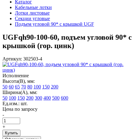
Каталог
Кабельные лотки
Лотки листовые
Секции угловые
Подъем угловой 90* с крышкой UGF
UGFqh90-100-60, подъем угловой 90* с
крышкой (гор. цинк)
Артикул: 302503-4
Исполнение
Высота(В), мм:
50
60
65
70
80
100
150
200
Ширина(А), мм:
50
100
150
200
300
400
500
600
Ед.изм.: шт.
Цена по запросу
-
+
Купить