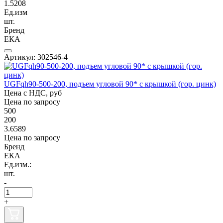
1.5208
Ед.изм
шт.
Бренд
ЕКА
Артикул: 302546-4
UGFqh90-500-200, подъем угловой 90* с крышкой (гор. цинк)
Цена с НДС, руб
Цена по запросу
500
200
3.6589
Цена по запросу
Бренд
ЕКА
Ед.изм.:
шт.
-
+