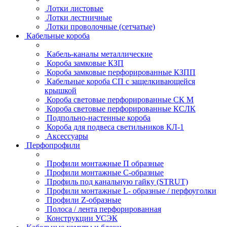
Лотки листовые
Лотки лестничные
Лотки проволочные (сетчатые)
Кабельные короба
Кабель-каналы металлические
Короба замковые КЗП
Короба замковые перфорированные КЗПП
Кабельные короба СП с защелкивающейся
крышкой
Короба световые перфорированные СК М
Короба световые перфорированные КСЛК
Подпольно-настенные короба
Короба для подвеса светильников КЛ-1
Аксессуары
Перфопрофили
Профили монтажные П образные
Профили монтажные C-образные
Профиль под канальную гайку (STRUT)
Профили монтажные L- образные / перфоуголки
Профили Z-образные
Полоса / лента перфорированная
Конструкции УСЭК