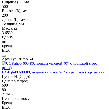
Ширина (А), мм
500
Высота (В), мм
200
Длина (L), мм
Толщина, мм
Масса, кг
3.6589
Ед.изм
шт.
Бренд
ЕКА
Артикул: 302551-4
UGFqh90-600-80, подъем угловой 90* с крышкой (гор. цинк)
Цена с НДС, руб
Цена по запросу
600
80
2.7618
Цена по запросу
Бренд
ЕКА