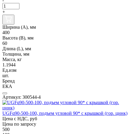
-
+
Ширина (А), мм
400
Высота (В), мм
60
Длина (L), мм
Толщина, мм
Масса, кг
1.1944
Ед.изм
шт.
Бренд
ЕКА
Артикул: 300544-4
UGFq90-500-100, подъем угловой 90* с крышкой (гор. цинк)
Цена с НДС, руб
Цена по запросу
500