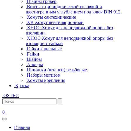
Шайбы гровер
Винты с цилиндрической головкой и
шестигранным углублением под ключ DIN 912
Хомуты сантехнические
ХВ Хомут вентиляционный
ХНОС Хомут для неподвижной опоры без
изоляции
ХНОС Хомут для неподвижной опоры без
изоляции с гайкой
Гайки канальные
Гайки
Шайбы
Анкеры
Шпильки (штанги) резьбовые
Наборы метизов
Хомуты крепления
Краска
OSTEC
0
Главная