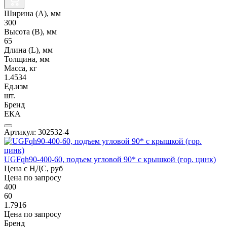
Ширина (А), мм
300
Высота (В), мм
65
Длина (L), мм
Толщина, мм
Масса, кг
1.4534
Ед.изм
шт.
Бренд
ЕКА
Артикул: 302532-4
UGFqh90-400-60, подъем угловой 90* с крышкой (гор. цинк)
Цена с НДС, руб
Цена по запросу
400
60
1.7916
Цена по запросу
Бренд