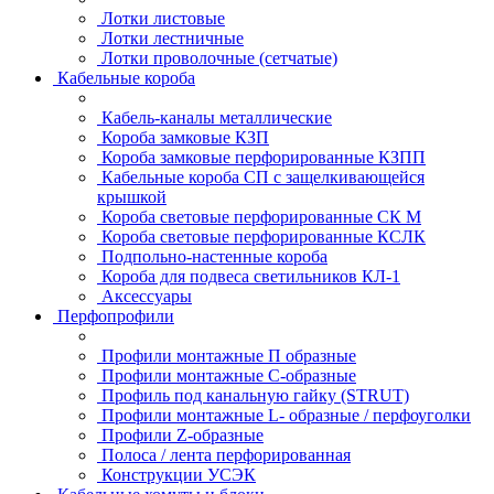
Лотки листовые
Лотки лестничные
Лотки проволочные (сетчатые)
Кабельные короба
Кабель-каналы металлические
Короба замковые КЗП
Короба замковые перфорированные КЗПП
Кабельные короба СП с защелкивающейся
крышкой
Короба световые перфорированные СК М
Короба световые перфорированные КСЛК
Подпольно-настенные короба
Короба для подвеса светильников КЛ-1
Аксессуары
Перфопрофили
Профили монтажные П образные
Профили монтажные C-образные
Профиль под канальную гайку (STRUT)
Профили монтажные L- образные / перфоуголки
Профили Z-образные
Полоса / лента перфорированная
Конструкции УСЭК