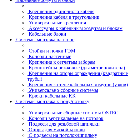
Кабельные хомуты и блоки
Крепления одиночного кабеля
Крепления кабеля в треугольник
Универсальные крепления
Аксессуары к кабельным хомутам и блокам
Кабельные блоки
Системы монтажа на стене
Стойки и полки ГЭМ
Консоли настенные
Крепления к сетчатым заборам
Кронштейны рожковые (для метрополитена)
Крепления на опоры ограждения (квадратные
трубы)
Крепления к стене кабельных хомутов (узлов)
Универсально-сборные системы
Крюки кабельные КК
Системы монтажа к полу/потолку
Универсальные сборные системы OSTEC
Консоли вертикальные на потолок
Подвесы для резьбовой шпильки
Опоры для мягкой кровли
С-подвесы на потолок/шпильку