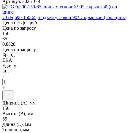
Артикул: 302510-4
UGFqh90-150-65, подъем угловой 90* с крышкой (гор. цинк)
Цена с НДС, руб
Цена по запросу
150
65
0.8828
Цена по запросу
Бренд
ЕКА
Ед.изм.:
шт.
-
+
Ширина (А), мм
150
Высота (В), мм
65
Длина (L), мм
Толщина, мм