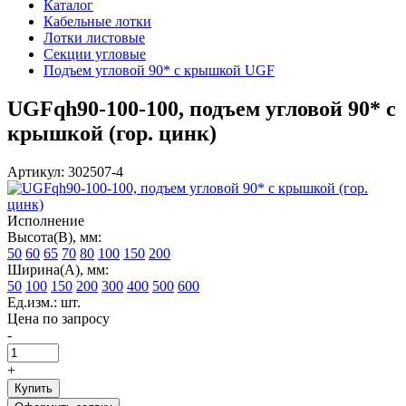
Каталог
Кабельные лотки
Лотки листовые
Секции угловые
Подъем угловой 90* с крышкой UGF
UGFqh90-100-100, подъем угловой 90* с
крышкой (гор. цинк)
Артикул: 302507-4
Исполнение
Высота(В), мм:
50
60
65
70
80
100
150
200
Ширина(А), мм:
50
100
150
200
300
400
500
600
Ед.изм.: шт.
Цена по запросу
-
+
Купить