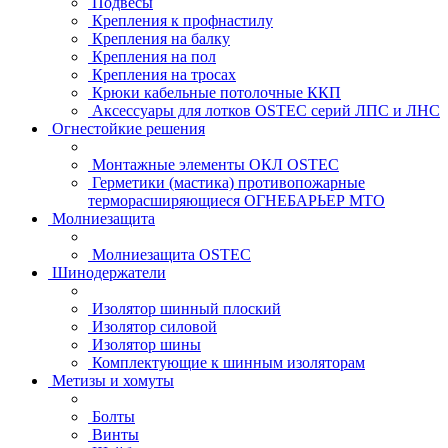
Подвесы
Крепления к профнастилу
Крепления на балку
Крепления на пол
Крепления на тросах
Крюки кабельные потолочные ККП
Аксессуары для лотков OSTEC серий ЛПС и ЛНС
Огнестойкие решения
Монтажные элементы ОКЛ OSTEC
Герметики (мастика) противопожарные
терморасширяющиеся ОГНЕБАРЬЕР МТО
Молниезащита
Молниезащита OSTEC
Шинодержатели
Изолятор шинный плоский
Изолятор силовой
Изолятор шины
Комплектующие к шинным изоляторам
Метизы и хомуты
Болты
Винты