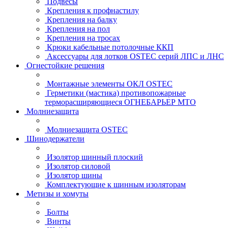
Подвесы
Крепления к профнастилу
Крепления на балку
Крепления на пол
Крепления на тросах
Крюки кабельные потолочные ККП
Аксессуары для лотков OSTEC серий ЛПС и ЛНС
Огнестойкие решения
Монтажные элементы ОКЛ OSTEC
Герметики (мастика) противопожарные
терморасширяющиеся ОГНЕБАРЬЕР МТО
Молниезащита
Молниезащита OSTEC
Шинодержатели
Изолятор шинный плоский
Изолятор силовой
Изолятор шины
Комплектующие к шинным изоляторам
Метизы и хомуты
Болты
Винты