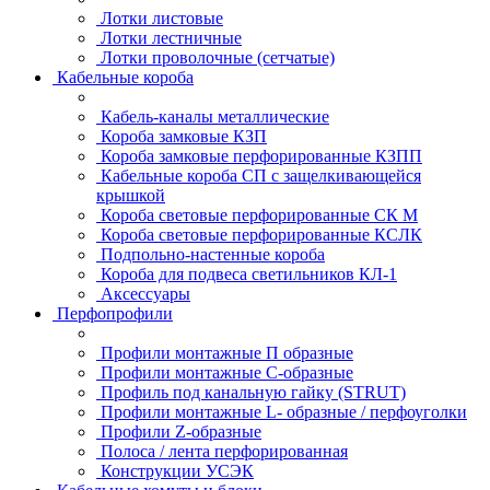
Лотки листовые
Лотки лестничные
Лотки проволочные (сетчатые)
Кабельные короба
Кабель-каналы металлические
Короба замковые КЗП
Короба замковые перфорированные КЗПП
Кабельные короба СП с защелкивающейся
крышкой
Короба световые перфорированные СК М
Короба световые перфорированные КСЛК
Подпольно-настенные короба
Короба для подвеса светильников КЛ-1
Аксессуары
Перфопрофили
Профили монтажные П образные
Профили монтажные C-образные
Профиль под канальную гайку (STRUT)
Профили монтажные L- образные / перфоуголки
Профили Z-образные
Полоса / лента перфорированная
Конструкции УСЭК