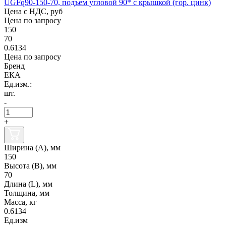
UGFq90-150-70, подъем угловой 90* с крышкой (гор. цинк)
Цена с НДС, руб
Цена по запросу
150
70
0.6134
Цена по запросу
Бренд
ЕКА
Ед.изм.:
шт.
-
+
Ширина (А), мм
150
Высота (В), мм
70
Длина (L), мм
Толщина, мм
Масса, кг
0.6134
Ед.изм