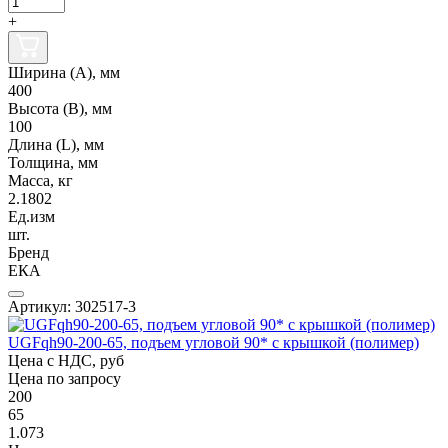
+
Ширина (А), мм
400
Высота (В), мм
100
Длина (L), мм
Толщина, мм
Масса, кг
2.1802
Ед.изм
шт.
Бренд
ЕКА
Артикул: 302517-3
UGFqh90-200-65, подъем угловой 90* с крышкой (полимер)
Цена с НДС, руб
Цена по запросу
200
65
1.073