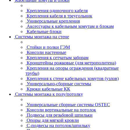
Кабельные хомуты и блоки
Крепления одиночного кабеля
Крепления кабеля в треугольник
Универсальные крепления
Аксессуары к кабельным хомутам и блокам
Кабельные блоки
Системы монтажа на стене
Стойки и полки ГЭМ
Консоли настенные
Крепления к сетчатым заборам
Кронштейны рожковые (для метрополитена)
Крепления на опоры ограждения (квадратные
трубы)
Крепления к стене кабельных хомутов (узлов)
Универсально-сборные системы
Крюки кабельные КК
Системы монтажа к полу/потолку
Универсальные сборные системы OSTEC
Консоли вертикальные на потолок
Подвесы для резьбовой шпильки
Опоры для мягкой кровли
С-подвесы на потолок/шпильку