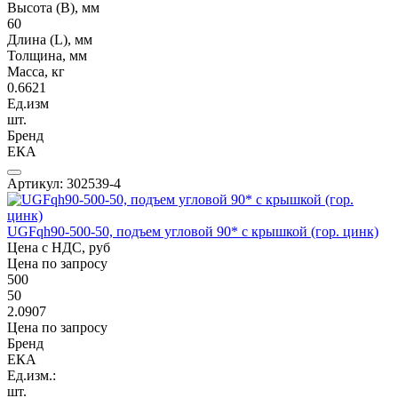
Высота (В), мм
60
Длина (L), мм
Толщина, мм
Масса, кг
0.6621
Ед.изм
шт.
Бренд
ЕКА
Артикул: 302539-4
UGFqh90-500-50, подъем угловой 90* с крышкой (гор. цинк)
Цена с НДС, руб
Цена по запросу
500
50
2.0907
Цена по запросу
Бренд
ЕКА
Ед.изм.:
шт.