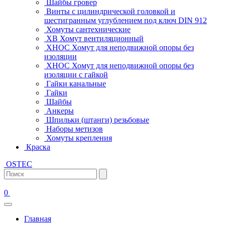
Шайбы гровер
Винты с цилиндрической головкой и
шестигранным углублением под ключ DIN 912
Хомуты сантехнические
ХВ Хомут вентиляционный
ХНОС Хомут для неподвижной опоры без
изоляции
ХНОС Хомут для неподвижной опоры без
изоляции с гайкой
Гайки канальные
Гайки
Шайбы
Анкеры
Шпильки (штанги) резьбовые
Наборы метизов
Хомуты крепления
Краска
OSTEC
0
Главная