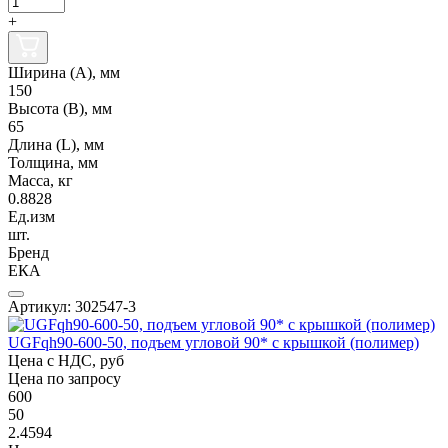
+
Ширина (А), мм
150
Высота (В), мм
65
Длина (L), мм
Толщина, мм
Масса, кг
0.8828
Ед.изм
шт.
Бренд
ЕКА
Артикул: 302547-3
UGFqh90-600-50, подъем угловой 90* с крышкой (полимер)
Цена с НДС, руб
Цена по запросу
600
50
2.4594