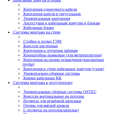
Кабельные хомуты и блоки
Крепления одиночного кабеля
Крепления кабеля в треугольник
Универсальные крепления
Аксессуары к кабельным хомутам и блокам
Кабельные блоки
Системы монтажа на стене
Стойки и полки ГЭМ
Консоли настенные
Крепления к сетчатым заборам
Кронштейны рожковые (для метрополитена)
Крепления на опоры ограждения (квадратные
трубы)
Крепления к стене кабельных хомутов (узлов)
Универсально-сборные системы
Крюки кабельные КК
Системы монтажа к полу/потолку
Универсальные сборные системы OSTEC
Консоли вертикальные на потолок
Подвесы для резьбовой шпильки
Опоры для мягкой кровли
С-подвесы на потолок/шпильку