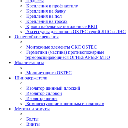
Подвесы
Крепления к профнастилу
Крепления на балку
Крепления на пол
Крепления на тросах
Крюки кабельные потолочные ККП
Аксессуары для лотков OSTEC серий ЛПС и ЛНС
Огнестойкие решения
Монтажные элементы ОКЛ OSTEC
Герметики (мастика) противопожарные
терморасширяющиеся ОГНЕБАРЬЕР МТО
Молниезащита
Молниезащита OSTEC
Шинодержатели
Изолятор шинный плоский
Изолятор силовой
Изолятор шины
Комплектующие к шинным изоляторам
Метизы и хомуты
Болты
Винты