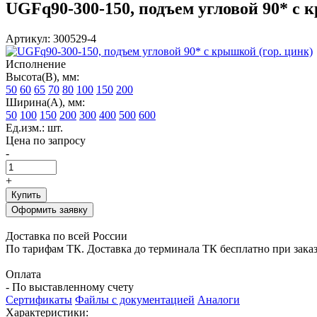
UGFq90-300-150, подъем угловой 90* с 
Артикул: 300529-4
Исполнение
Высота(В), мм:
50
60
65
70
80
100
150
200
Ширина(А), мм:
50
100
150
200
300
400
500
600
Ед.изм.: шт.
Цена по запросу
-
+
Купить
Оформить заявку
Доставка по всей России
По тарифам ТК. Доставка до терминала ТК бесплатно при заказе
Оплата
- По выставленному счету
Сертификаты
Файлы с документацией
Аналоги
Характеристики: