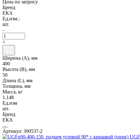
Цена по запросу
Бренд
ЕКА
Ед.изм.:
шт.
-
+
Ширина (А), мм
400
Высота (В), мм
50
Длина (L), мм
Толщина, мм
Масса, кг
1.148
Ед.изм
шт.
Бренд
ЕКА
Артикул: 300537-2
UGFq