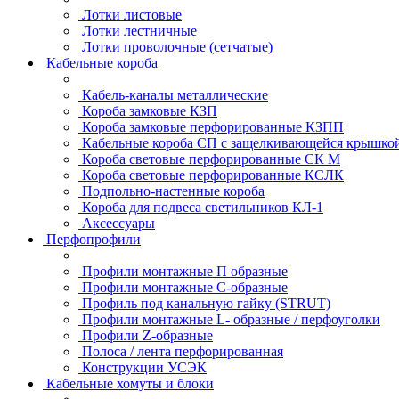
Лотки листовые
Лотки лестничные
Лотки проволочные (сетчатые)
Кабельные короба
Кабель-каналы металлические
Короба замковые КЗП
Короба замковые перфорированные КЗПП
Кабельные короба СП с защелкивающейся крышко
Короба световые перфорированные СК М
Короба световые перфорированные КСЛК
Подпольно-настенные короба
Короба для подвеса светильников КЛ-1
Аксессуары
Перфопрофили
Профили монтажные П образные
Профили монтажные C-образные
Профиль под канальную гайку (STRUT)
Профили монтажные L- образные / перфоуголки
Профили Z-образные
Полоса / лента перфорированная
Конструкции УСЭК
Кабельные хомуты и блоки