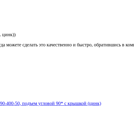
 цинк))
гда можете сделать это качественно и быстро, обратившись в к
0-400-50, подъем угловой 90* с крышкой (цинк)