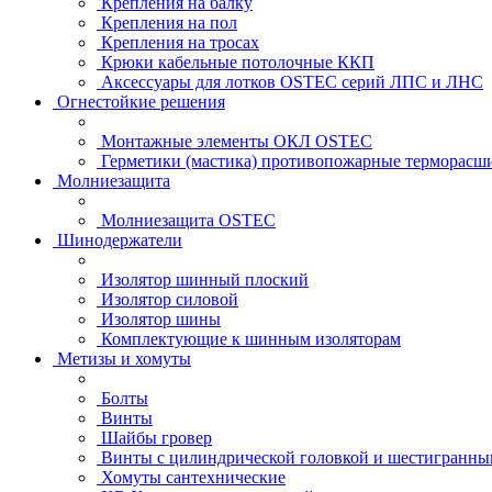
Крепления на балку
Крепления на пол
Крепления на тросах
Крюки кабельные потолочные ККП
Аксессуары для лотков OSTEC серий ЛПС и ЛНС
Огнестойкие решения
Монтажные элементы ОКЛ OSTEC
Герметики (мастика) противопожарные термор
Молниезащита
Молниезащита OSTEC
Шинодержатели
Изолятор шинный плоский
Изолятор силовой
Изолятор шины
Комплектующие к шинным изоляторам
Метизы и хомуты
Болты
Винты
Шайбы гровер
Винты с цилиндрической головкой и шестигранны
Хомуты сантехнические