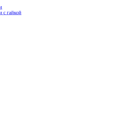
и
 с гайкой