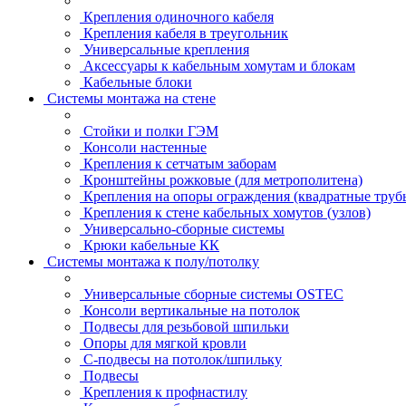
Крепления одиночного кабеля
Крепления кабеля в треугольник
Универсальные крепления
Аксессуары к кабельным хомутам и блокам
Кабельные блоки
Системы монтажа на стене
Стойки и полки ГЭМ
Консоли настенные
Крепления к сетчатым заборам
Кронштейны рожковые (для метрополитена)
Крепления на опоры ограждения (квадратные труб
Крепления к стене кабельных хомутов (узлов)
Универсально-сборные системы
Крюки кабельные КК
Системы монтажа к полу/потолку
Универсальные сборные системы OSTEC
Консоли вертикальные на потолок
Подвесы для резьбовой шпильки
Опоры для мягкой кровли
С-подвесы на потолок/шпильку
Подвесы
Крепления к профнастилу