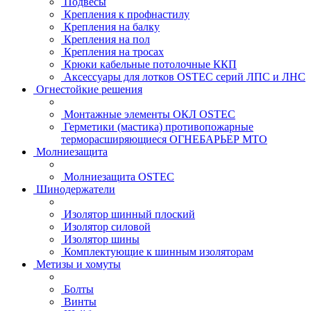
Подвесы
Крепления к профнастилу
Крепления на балку
Крепления на пол
Крепления на тросах
Крюки кабельные потолочные ККП
Аксессуары для лотков OSTEC серий ЛПС и ЛНС
Огнестойкие решения
Монтажные элементы ОКЛ OSTEC
Герметики (мастика) противопожарные
терморасширяющиеся ОГНЕБАРЬЕР МТО
Молниезащита
Молниезащита OSTEC
Шинодержатели
Изолятор шинный плоский
Изолятор силовой
Изолятор шины
Комплектующие к шинным изоляторам
Метизы и хомуты
Болты
Винты