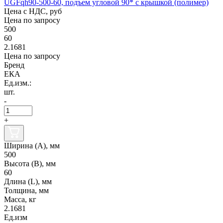
UGFqh90-500-60, подъем угловой 90* с крышкой (полимер)
Цена с НДС, руб
Цена по запросу
500
60
2.1681
Цена по запросу
Бренд
ЕКА
Ед.изм.:
шт.
-
+
Ширина (А), мм
500
Высота (В), мм
60
Длина (L), мм
Толщина, мм
Масса, кг
2.1681
Ед.изм