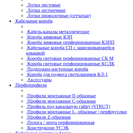
Лотки листовые
Лотки лестничные
Лотки проволочные (сетчатые)
Кабельные короба
Кабель-каналы металлические
Короба замковые КЗП
Короба замковые перфорированные КЗПП
Кабельные короба СП с защелкивающейся
крышкой
Короба световые перфорированные СК М
Короба световые перфорированные КСЛК
Подпольно-настенные короба
Короба для подвеса светильников КЛ-1
Аксессуары
Перфопрофили
Профили монтажные П образные
Профили монтажные C-образные
Профиль под канальную гайку (STRUT)
Профили монтажные L- образные / перфоуголки
Профили Z-образные
Полоса / лента перфорированная
Конструкции УСЭК