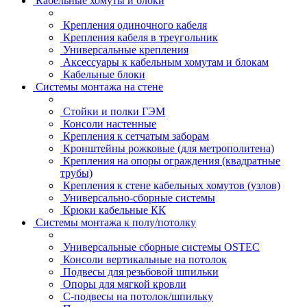
Кабельные хомуты и блоки
Крепления одиночного кабеля
Крепления кабеля в треугольник
Универсальные крепления
Аксессуары к кабельным хомутам и блокам
Кабельные блоки
Системы монтажа на стене
Стойки и полки ГЭМ
Консоли настенные
Крепления к сетчатым заборам
Кронштейны рожковые (для метрополитена)
Крепления на опоры ограждения (квадратные
трубы)
Крепления к стене кабельных хомутов (узлов)
Универсально-сборные системы
Крюки кабельные КК
Системы монтажа к полу/потолку
Универсальные сборные системы OSTEC
Консоли вертикальные на потолок
Подвесы для резьбовой шпильки
Опоры для мягкой кровли
С-подвесы на потолок/шпильку