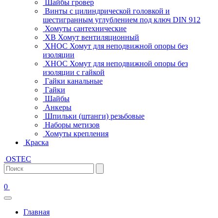
Шайбы гровер
Винты с цилиндрической головкой и
шестигранным углублением под ключ DIN 912
Хомуты сантехнические
ХВ Хомут вентиляционный
ХНОС Хомут для неподвижной опоры без
изоляции
ХНОС Хомут для неподвижной опоры без
изоляции с гайкой
Гайки канальные
Гайки
Шайбы
Анкеры
Шпильки (штанги) резьбовые
Наборы метизов
Хомуты крепления
Краска
OSTEC
0
Главная