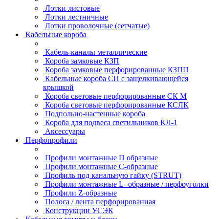
Лотки листовые
Лотки лестничные
Лотки проволочные (сетчатые)
Кабельные короба
Кабель-каналы металлические
Короба замковые КЗП
Короба замковые перфорированные КЗПП
Кабельные короба СП с защелкивающейся
крышкой
Короба световые перфорированные СК М
Короба световые перфорированные КСЛК
Подпольно-настенные короба
Короба для подвеса светильников КЛ-1
Аксессуары
Перфопрофили
Профили монтажные П образные
Профили монтажные C-образные
Профиль под канальную гайку (STRUT)
Профили монтажные L- образные / перфоуголки
Профили Z-образные
Полоса / лента перфорированная
Конструкции УСЭК