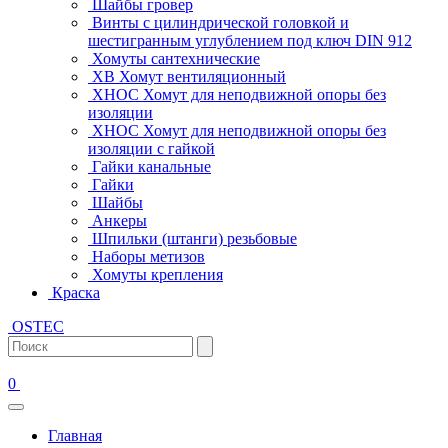
Шайбы гровер
Винты с цилиндрической головкой и
шестигранным углублением под ключ DIN 912
Хомуты сантехнические
ХВ Хомут вентиляционный
ХНОС Хомут для неподвижной опоры без
изоляции
ХНОС Хомут для неподвижной опоры без
изоляции с гайкой
Гайки канальные
Гайки
Шайбы
Анкеры
Шпильки (штанги) резьбовые
Наборы метизов
Хомуты крепления
Краска
OSTEC
0
Главная