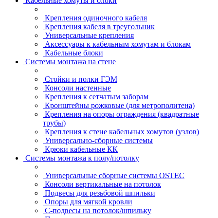
Кабельные хомуты и блоки
Крепления одиночного кабеля
Крепления кабеля в треугольник
Универсальные крепления
Аксессуары к кабельным хомутам и блокам
Кабельные блоки
Системы монтажа на стене
Стойки и полки ГЭМ
Консоли настенные
Крепления к сетчатым заборам
Кронштейны рожковые (для метрополитена)
Крепления на опоры ограждения (квадратные
трубы)
Крепления к стене кабельных хомутов (узлов)
Универсально-сборные системы
Крюки кабельные КК
Системы монтажа к полу/потолку
Универсальные сборные системы OSTEC
Консоли вертикальные на потолок
Подвесы для резьбовой шпильки
Опоры для мягкой кровли
С-подвесы на потолок/шпильку