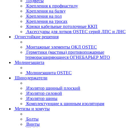
Подвесы
Крепления к профнастилу
Крепления на балку
Крепления на пол
Крепления на тросах
Крюки кабельные потолочные ККП
Аксессуары для лотков OSTEC серий ЛПС и ЛНС
Огнестойкие решения
Монтажные элементы ОКЛ OSTEC
Герметики (мастика) противопожарные
терморасширяющиеся ОГНЕБАРЬЕР МТО
Молниезащита
Молниезащита OSTEC
Шинодержатели
Изолятор шинный плоский
Изолятор силовой
Изолятор шины
Комплектующие к шинным изоляторам
Метизы и хомуты
Болты
Винты