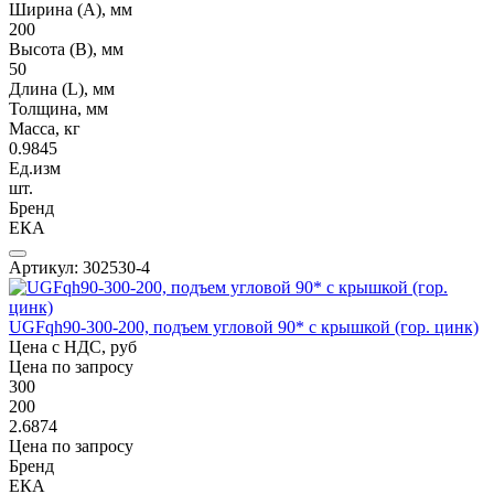
Ширина (А), мм
200
Высота (В), мм
50
Длина (L), мм
Толщина, мм
Масса, кг
0.9845
Ед.изм
шт.
Бренд
ЕКА
Артикул: 302530-4
UGFqh90-300-200, подъем угловой 90* с крышкой (гор. цинк)
Цена с НДС, руб
Цена по запросу
300
200
2.6874
Цена по запросу
Бренд
ЕКА