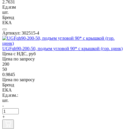
2.7631
Ед.изм
шт.
Бренд
ЕКА
Артикул: 302515-4
UGFqh90-200-50, подъем угловой 90* с крышкой (гор. цинк)
Цена с НДС, руб
Цена по запросу
200
50
0.9845
Цена по запросу
Бренд
ЕКА
Ед.изм.:
шт.
-
+