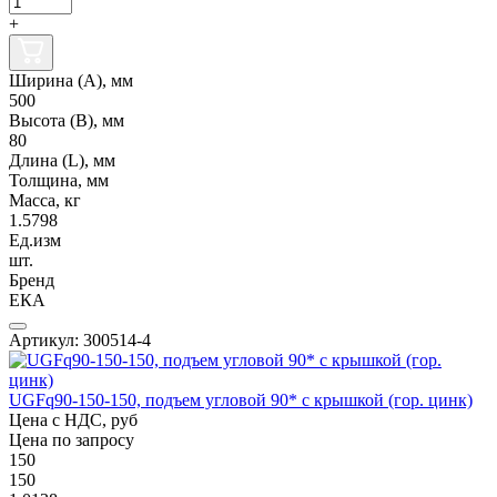
+
Ширина (А), мм
500
Высота (В), мм
80
Длина (L), мм
Толщина, мм
Масса, кг
1.5798
Ед.изм
шт.
Бренд
ЕКА
Артикул: 300514-4
UGFq90-150-150, подъем угловой 90* с крышкой (гор. цинк)
Цена с НДС, руб
Цена по запросу
150
150