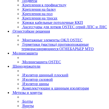
Подвесы
Крепления к профнастилу
Крепления на балку
Крепления на пол
Крепления на тросах
Крюки кабельные потолочные ККП
Аксессуары для лотков OSTEC серий ЛПС и ЛНС
Огнестойкие решения
Монтажные элементы ОКЛ OSTEC
Герметики (мастика) противопожарные
терморасширяющиеся ОГНЕБАРЬЕР МТО
Молниезащита
Молниезащита OSTEC
Шинодержатели
Изолятор шинный плоский
Изолятор силовой
Изолятор шины
Комплектующие к шинным изоляторам
Метизы и хомуты
Болты
Винты