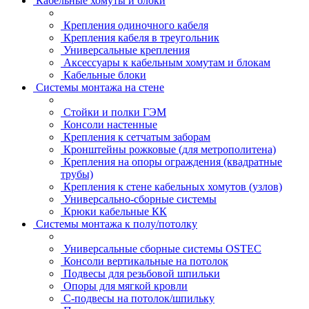
Кабельные хомуты и блоки
Крепления одиночного кабеля
Крепления кабеля в треугольник
Универсальные крепления
Аксессуары к кабельным хомутам и блокам
Кабельные блоки
Системы монтажа на стене
Стойки и полки ГЭМ
Консоли настенные
Крепления к сетчатым заборам
Кронштейны рожковые (для метрополитена)
Крепления на опоры ограждения (квадратные
трубы)
Крепления к стене кабельных хомутов (узлов)
Универсально-сборные системы
Крюки кабельные КК
Системы монтажа к полу/потолку
Универсальные сборные системы OSTEC
Консоли вертикальные на потолок
Подвесы для резьбовой шпильки
Опоры для мягкой кровли
С-подвесы на потолок/шпильку