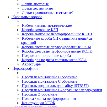
Лотки листовые
Лотки лестничные
Лотки проволочные (сетчатые)
Кабельные короба
Кабель-каналы металлические
Короба замковые КЗП
Короба замковые перфорированные КЗПП
Кабельные короба СП с защелкивающейся
крышкой
Короба световые перфорированные СК М
Короба световые перфорированные КСЛК
Подпольно-настенные короба
Короба для подвеса светильников КЛ-1
Аксессуары
Перфопрофили
Профили монтажные П образные
Профили монтажные C-образные
Профиль под канальную гайку (STRUT)
Профили монтажные L- образные / перфоуголки
Профили Z-образные
Полоса / лента перфорированная
Конструкции УСЭК