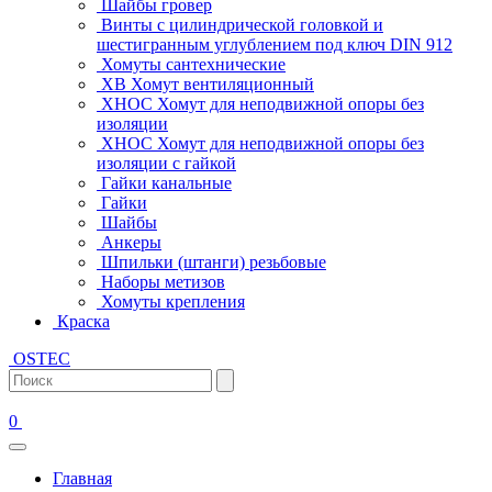
Шайбы гровер
Винты с цилиндрической головкой и
шестигранным углублением под ключ DIN 912
Хомуты сантехнические
ХВ Хомут вентиляционный
ХНОС Хомут для неподвижной опоры без
изоляции
ХНОС Хомут для неподвижной опоры без
изоляции с гайкой
Гайки канальные
Гайки
Шайбы
Анкеры
Шпильки (штанги) резьбовые
Наборы метизов
Хомуты крепления
Краска
OSTEC
0
Главная