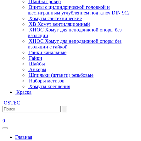
Шайбы гровер
Винты с цилиндрической головкой и
шестигранным углублением под ключ DIN 912
Хомуты сантехнические
ХВ Хомут вентиляционный
ХНОС Хомут для неподвижной опоры без
изоляции
ХНОС Хомут для неподвижной опоры без
изоляции с гайкой
Гайки канальные
Гайки
Шайбы
Анкеры
Шпильки (штанги) резьбовые
Наборы метизов
Хомуты крепления
Краска
OSTEC
0
Главная