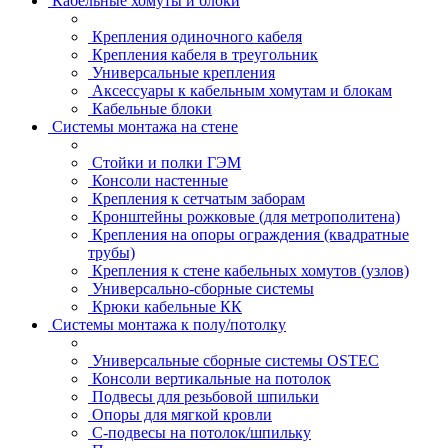
Кабельные хомуты и блоки
Крепления одиночного кабеля
Крепления кабеля в треугольник
Универсальные крепления
Аксессуары к кабельным хомутам и блокам
Кабельные блоки
Системы монтажа на стене
Стойки и полки ГЭМ
Консоли настенные
Крепления к сетчатым заборам
Кронштейны рожковые (для метрополитена)
Крепления на опоры ограждения (квадратные
трубы)
Крепления к стене кабельных хомутов (узлов)
Универсально-сборные системы
Крюки кабельные КК
Системы монтажа к полу/потолку
Универсальные сборные системы OSTEC
Консоли вертикальные на потолок
Подвесы для резьбовой шпильки
Опоры для мягкой кровли
С-подвесы на потолок/шпильку