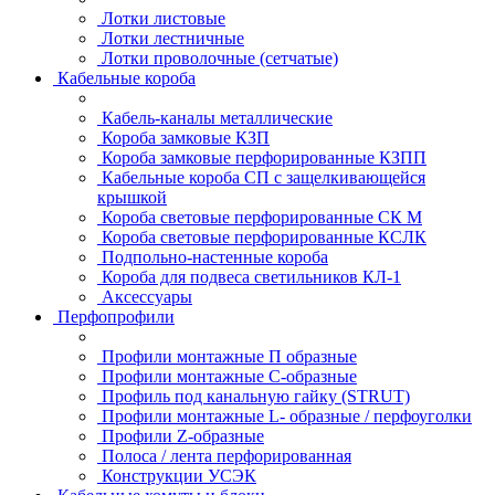
Лотки листовые
Лотки лестничные
Лотки проволочные (сетчатые)
Кабельные короба
Кабель-каналы металлические
Короба замковые КЗП
Короба замковые перфорированные КЗПП
Кабельные короба СП с защелкивающейся
крышкой
Короба световые перфорированные СК М
Короба световые перфорированные КСЛК
Подпольно-настенные короба
Короба для подвеса светильников КЛ-1
Аксессуары
Перфопрофили
Профили монтажные П образные
Профили монтажные C-образные
Профиль под канальную гайку (STRUT)
Профили монтажные L- образные / перфоуголки
Профили Z-образные
Полоса / лента перфорированная
Конструкции УСЭК