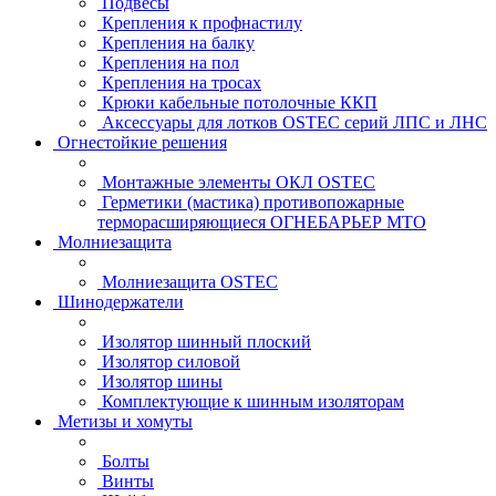
Подвесы
Крепления к профнастилу
Крепления на балку
Крепления на пол
Крепления на тросах
Крюки кабельные потолочные ККП
Аксессуары для лотков OSTEC серий ЛПС и ЛНС
Огнестойкие решения
Монтажные элементы ОКЛ OSTEC
Герметики (мастика) противопожарные
терморасширяющиеся ОГНЕБАРЬЕР МТО
Молниезащита
Молниезащита OSTEC
Шинодержатели
Изолятор шинный плоский
Изолятор силовой
Изолятор шины
Комплектующие к шинным изоляторам
Метизы и хомуты
Болты
Винты