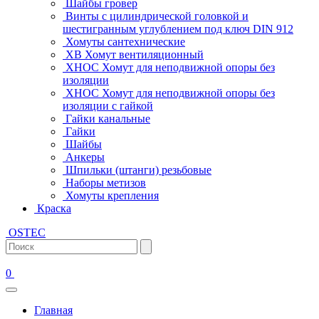
Шайбы гровер
Винты с цилиндрической головкой и
шестигранным углублением под ключ DIN 912
Хомуты сантехнические
ХВ Хомут вентиляционный
ХНОС Хомут для неподвижной опоры без
изоляции
ХНОС Хомут для неподвижной опоры без
изоляции с гайкой
Гайки канальные
Гайки
Шайбы
Анкеры
Шпильки (штанги) резьбовые
Наборы метизов
Хомуты крепления
Краска
OSTEC
0
Главная