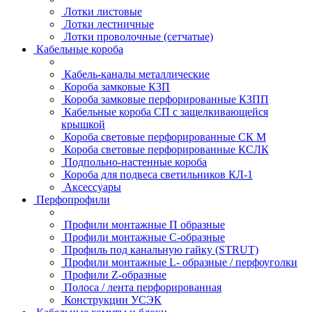
Лотки листовые
Лотки лестничные
Лотки проволочные (сетчатые)
Кабельные короба
Кабель-каналы металлические
Короба замковые КЗП
Короба замковые перфорированные КЗПП
Кабельные короба СП с защелкивающейся
крышкой
Короба световые перфорированные СК М
Короба световые перфорированные КСЛК
Подпольно-настенные короба
Короба для подвеса светильников КЛ-1
Аксессуары
Перфопрофили
Профили монтажные П образные
Профили монтажные C-образные
Профиль под канальную гайку (STRUT)
Профили монтажные L- образные / перфоуголки
Профили Z-образные
Полоса / лента перфорированная
Конструкции УСЭК