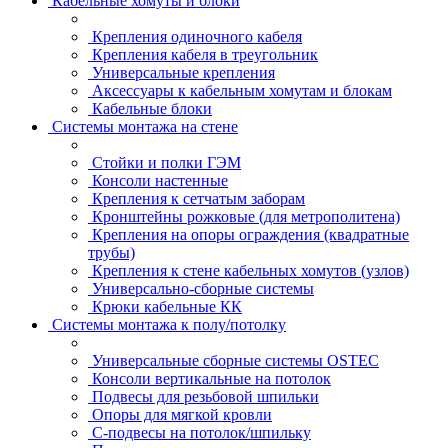
Кабельные хомуты и блоки
Крепления одиночного кабеля
Крепления кабеля в треугольник
Универсальные крепления
Аксессуары к кабельным хомутам и блокам
Кабельные блоки
Системы монтажа на стене
Стойки и полки ГЭМ
Консоли настенные
Крепления к сетчатым заборам
Кронштейны рожковые (для метрополитена)
Крепления на опоры ограждения (квадратные
трубы)
Крепления к стене кабельных хомутов (узлов)
Универсально-сборные системы
Крюки кабельные КК
Системы монтажа к полу/потолку
Универсальные сборные системы OSTEC
Консоли вертикальные на потолок
Подвесы для резьбовой шпильки
Опоры для мягкой кровли
С-подвесы на потолок/шпильку