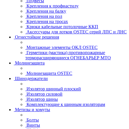
Подвесы
Крепления к профнастилу
Крепления на балку
Крепления на пол
Крепления на тросах
Крюки кабельные потолочные ККП
Аксессуары для лотков OSTEC серий ЛПС и ЛНС
Огнестойкие решения
Монтажные элементы ОКЛ OSTEC
Герметики (мастика) противопожарные
терморасширяющиеся ОГНЕБАРЬЕР МТО
Молниезащита
Молниезащита OSTEC
Шинодержатели
Изолятор шинный плоский
Изолятор силовой
Изолятор шины
Комплектующие к шинным изоляторам
Метизы и хомуты
Болты
Винты