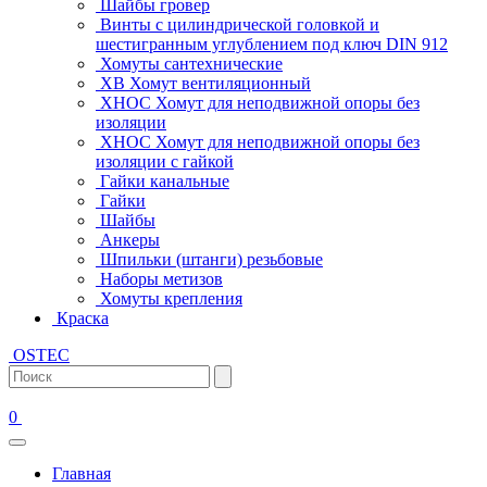
Шайбы гровер
Винты с цилиндрической головкой и
шестигранным углублением под ключ DIN 912
Хомуты сантехнические
ХВ Хомут вентиляционный
ХНОС Хомут для неподвижной опоры без
изоляции
ХНОС Хомут для неподвижной опоры без
изоляции с гайкой
Гайки канальные
Гайки
Шайбы
Анкеры
Шпильки (штанги) резьбовые
Наборы метизов
Хомуты крепления
Краска
OSTEC
0
Главная