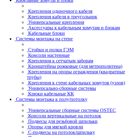
Кабельные хомуты и блоки
Крепления одиночного кабеля
Крепления кабеля в треугольник
Универсальные крепления
Аксессуары к кабельным хомутам и блокам
Кабельные блоки
Системы монтажа на стене
Стойки и полки ГЭМ
Консоли настенные
Крепления к сетчатым заборам
Кронштейны рожковые (для метрополитена)
Крепления на опоры ограждения (квадратные
трубы)
Крепления к стене кабельных хомутов (узлов)
Универсально-сборные системы
Крюки кабельные КК
Системы монтажа к полу/потолку
Универсальные сборные системы OSTEC
Консоли вертикальные на потолок
Подвесы для резьбовой шпильки
Опоры для мягкой кровли
С-подвесы на потолок/шпильку