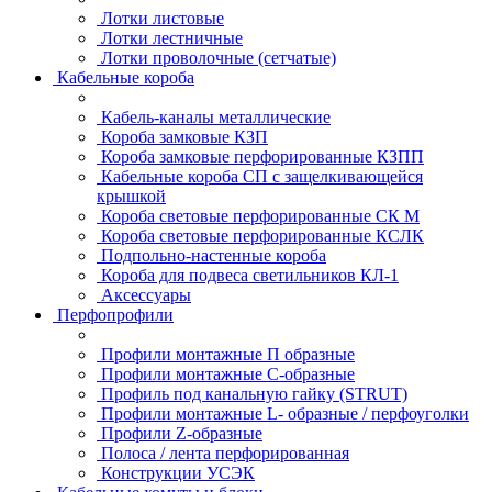
Лотки листовые
Лотки лестничные
Лотки проволочные (сетчатые)
Кабельные короба
Кабель-каналы металлические
Короба замковые КЗП
Короба замковые перфорированные КЗПП
Кабельные короба СП с защелкивающейся
крышкой
Короба световые перфорированные СК М
Короба световые перфорированные КСЛК
Подпольно-настенные короба
Короба для подвеса светильников КЛ-1
Аксессуары
Перфопрофили
Профили монтажные П образные
Профили монтажные C-образные
Профиль под канальную гайку (STRUT)
Профили монтажные L- образные / перфоуголки
Профили Z-образные
Полоса / лента перфорированная
Конструкции УСЭК