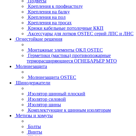
Подвесы
Крепления к профнастилу
Крепления на балку
Крепления на пол
Крепления на тросах
Крюки кабельные потолочные ККП
Аксессуары для лотков OSTEC серий ЛПС и ЛНС
Огнестойкие решения
Монтажные элементы ОКЛ OSTEC
Герметики (мастика) противопожарные
терморасширяющиеся ОГНЕБАРЬЕР МТО
Молниезащита
Молниезащита OSTEC
Шинодержатели
Изолятор шинный плоский
Изолятор силовой
Изолятор шины
Комплектующие к шинным изоляторам
Метизы и хомуты
Болты
Винты