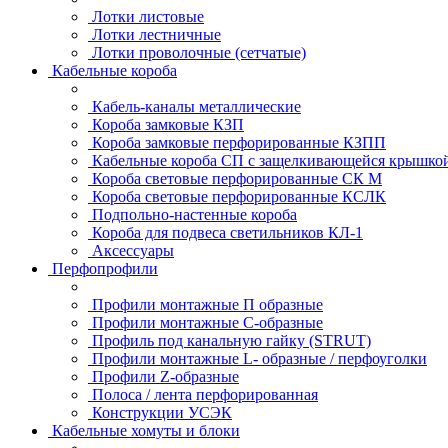
Лотки листовые
Лотки лестничные
Лотки проволочные (сетчатые)
Кабельные короба
Кабель-каналы металлические
Короба замковые КЗП
Короба замковые перфорированные КЗПП
Кабельные короба СП с защелкивающейся крышко
Короба световые перфорированные СК М
Короба световые перфорированные КСЛК
Подпольно-настенные короба
Короба для подвеса светильников КЛ-1
Аксессуары
Перфопрофили
Профили монтажные П образные
Профили монтажные C-образные
Профиль под канальную гайку (STRUT)
Профили монтажные L- образные / перфоуголки
Профили Z-образные
Полоса / лента перфорированная
Конструкции УСЭК
Кабельные хомуты и блоки