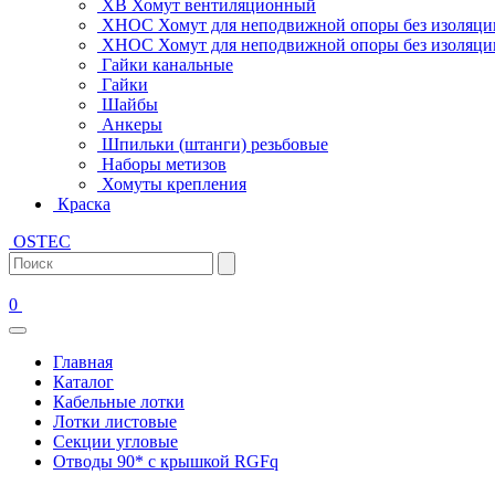
ХВ Хомут вентиляционный
ХНОС Хомут для неподвижной опоры без изоляци
ХНОС Хомут для неподвижной опоры без изоляции
Гайки канальные
Гайки
Шайбы
Анкеры
Шпильки (штанги) резьбовые
Наборы метизов
Хомуты крепления
Краска
OSTEC
0
Главная
Каталог
Кабельные лотки
Лотки листовые
Секции угловые
Отводы 90* с крышкой RGFq