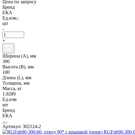
Цена по запросу
Бренд
ЕКА
Ед.изм.:
шт
-
+
Ширина (А), мм
300
Высота (В), мм
100
Длина (L), мм
Толщина, мм
Масса, кг
1.9289
Ед.изм
шт
Бренд
ЕКА
Артикул: 302124-2
RGFqh90-300-6