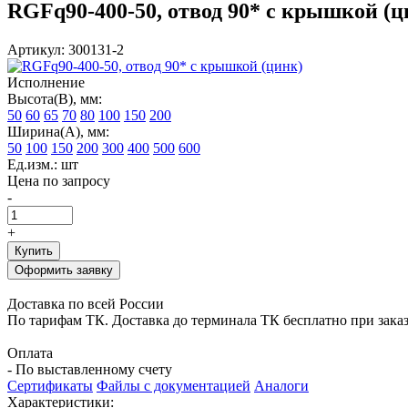
RGFq90-400-50, отвод 90* с крышкой (ц
Артикул: 300131-2
Исполнение
Высота(В), мм:
50
60
65
70
80
100
150
200
Ширина(А), мм:
50
100
150
200
300
400
500
600
Ед.изм.: шт
Цена по запросу
-
+
Купить
Оформить заявку
Доставка по всей России
По тарифам ТК. Доставка до терминала ТК бесплатно при заказе
Оплата
- По выставленному счету
Сертификаты
Файлы с документацией
Аналоги
Характеристики: