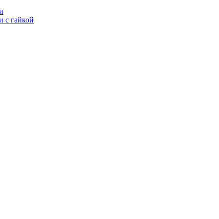
и
 с гайкой