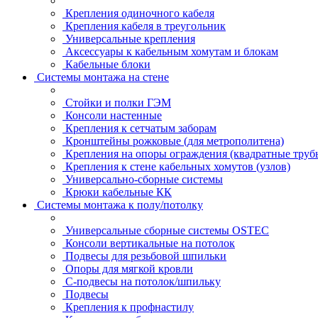
Крепления одиночного кабеля
Крепления кабеля в треугольник
Универсальные крепления
Аксессуары к кабельным хомутам и блокам
Кабельные блоки
Системы монтажа на стене
Стойки и полки ГЭМ
Консоли настенные
Крепления к сетчатым заборам
Кронштейны рожковые (для метрополитена)
Крепления на опоры ограждения (квадратные труб
Крепления к стене кабельных хомутов (узлов)
Универсально-сборные системы
Крюки кабельные КК
Системы монтажа к полу/потолку
Универсальные сборные системы OSTEC
Консоли вертикальные на потолок
Подвесы для резьбовой шпильки
Опоры для мягкой кровли
С-подвесы на потолок/шпильку
Подвесы
Крепления к профнастилу