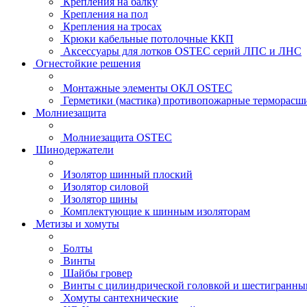
Крепления на балку
Крепления на пол
Крепления на тросах
Крюки кабельные потолочные ККП
Аксессуары для лотков OSTEC серий ЛПС и ЛНС
Огнестойкие решения
Монтажные элементы ОКЛ OSTEC
Герметики (мастика) противопожарные термор
Молниезащита
Молниезащита OSTEC
Шинодержатели
Изолятор шинный плоский
Изолятор силовой
Изолятор шины
Комплектующие к шинным изоляторам
Метизы и хомуты
Болты
Винты
Шайбы гровер
Винты с цилиндрической головкой и шестигранны
Хомуты сантехнические