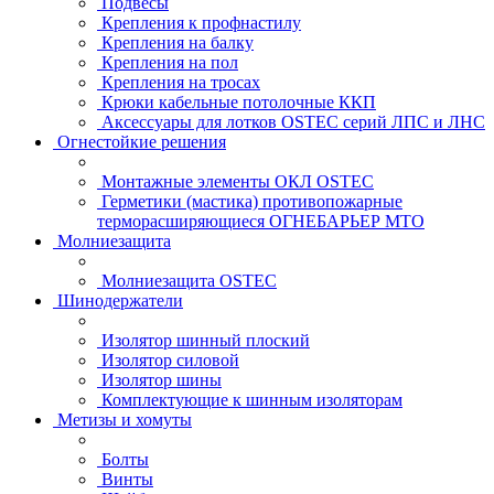
Подвесы
Крепления к профнастилу
Крепления на балку
Крепления на пол
Крепления на тросах
Крюки кабельные потолочные ККП
Аксессуары для лотков OSTEC серий ЛПС и ЛНС
Огнестойкие решения
Монтажные элементы ОКЛ OSTEC
Герметики (мастика) противопожарные
терморасширяющиеся ОГНЕБАРЬЕР МТО
Молниезащита
Молниезащита OSTEC
Шинодержатели
Изолятор шинный плоский
Изолятор силовой
Изолятор шины
Комплектующие к шинным изоляторам
Метизы и хомуты
Болты
Винты