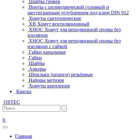
Шайбы гровер
Винты с цилиндрической головкой и
шестигранным углублением под ключ DIN 912
Хомуты сантехнические
ХВ Хомут вентиляционный
ХНОС Хомут для неподвижной опоры без
изоляции
ХНОС Хомут для неподвижной опоры без
изоляции с гайкой
Гайки канальные
Гайки
Шайбы
Анкеры
Шпильки (штанги) резьбовые
Наборы метизов
Хомуты крепления
Краска
OSTEC
0
Главная