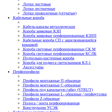
Лотки листовые
Лотки лестничные
Лотки проволочные (сетчатые)
Кабельные короба
Кабель-каналы металлические
Короба замковые КЗП
Короба замковые перфорированные КЗПП
Кабельные короба СП с защелкивающейся
крышкой
Короба световые перфорированные СК М
Короба световые перфорированные КСЛК
Подпольно-настенные короба
Короба для подвеса светильников КЛ-1
Аксессуары
Перфопрофили
Профили монтажные П образные
Профили монтажные C-образные
Профиль под канальную гайку (STRUT)
Профили монтажные L- образные / перфоуголки
Профили Z-образные
Полоса / лента перфорированная
Конструкции УСЭК