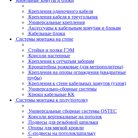
Кабельные хомуты и блоки
Крепления одиночного кабеля
Крепления кабеля в треугольник
Универсальные крепления
Аксессуары к кабельным хомутам и блокам
Кабельные блоки
Системы монтажа на стене
Стойки и полки ГЭМ
Консоли настенные
Крепления к сетчатым заборам
Кронштейны рожковые (для метрополитена)
Крепления на опоры ограждения (квадратные
трубы)
Крепления к стене кабельных хомутов (узлов)
Универсально-сборные системы
Крюки кабельные КК
Системы монтажа к полу/потолку
Универсальные сборные системы OSTEC
Консоли вертикальные на потолок
Подвесы для резьбовой шпильки
Опоры для мягкой кровли
С-подвесы на потолок/шпильку