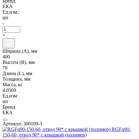
Бренд
ЕКА
Ед.изм.:
шт
-
+
Ширина (А), мм
400
Высота (В), мм
70
Длина (L), мм
Толщина, мм
Масса, кг
4.0569
Ед.изм
шт
Бренд
ЕКА
Артикул: 300109-3
RGFq90-
150-60, отвод 90* с крышкой (полимер)