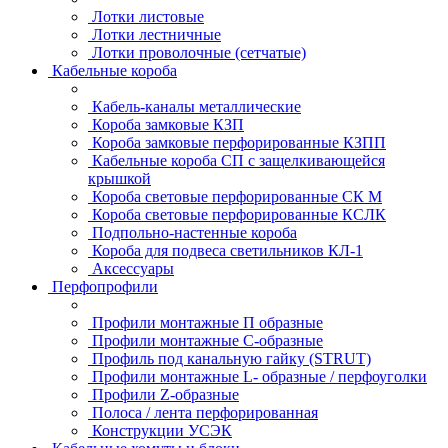
Лотки листовые
Лотки лестничные
Лотки проволочные (сетчатые)
Кабельные короба
Кабель-каналы металлические
Короба замковые КЗП
Короба замковые перфорированные КЗПП
Кабельные короба СП с защелкивающейся
крышкой
Короба световые перфорированные СК М
Короба световые перфорированные КСЛК
Подпольно-настенные короба
Короба для подвеса светильников КЛ-1
Аксессуары
Перфопрофили
Профили монтажные П образные
Профили монтажные C-образные
Профиль под канальную гайку (STRUT)
Профили монтажные L- образные / перфоуголки
Профили Z-образные
Полоса / лента перфорированная
Конструкции УСЭК