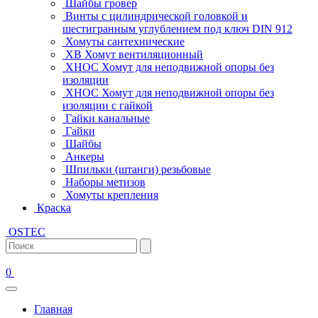
Шайбы гровер
Винты с цилиндрической головкой и
шестигранным углублением под ключ DIN 912
Хомуты сантехнические
ХВ Хомут вентиляционный
ХНОС Хомут для неподвижной опоры без
изоляции
ХНОС Хомут для неподвижной опоры без
изоляции с гайкой
Гайки канальные
Гайки
Шайбы
Анкеры
Шпильки (штанги) резьбовые
Наборы метизов
Хомуты крепления
Краска
OSTEC
0
Главная