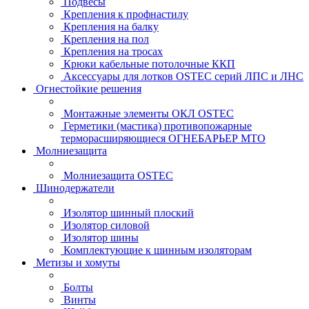
Подвесы
Крепления к профнастилу
Крепления на балку
Крепления на пол
Крепления на тросах
Крюки кабельные потолочные ККП
Аксессуары для лотков OSTEC серий ЛПС и ЛНС
Огнестойкие решения
Монтажные элементы ОКЛ OSTEC
Герметики (мастика) противопожарные
терморасширяющиеся ОГНЕБАРЬЕР МТО
Молниезащита
Молниезащита OSTEC
Шинодержатели
Изолятор шинный плоский
Изолятор силовой
Изолятор шины
Комплектующие к шинным изоляторам
Метизы и хомуты
Болты
Винты