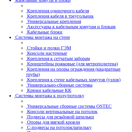
Кабельные хомуты и блоки
Крепления одиночного кабеля
Крепления кабеля в треугольник
Универсальные крепления
Аксессуары к кабельным хомутам и блокам
Кабельные блоки
Системы монтажа на стене
Стойки и полки ГЭМ
Консоли настенные
Крепления к сетчатым заборам
Кронштейны рожковые (для метрополитена)
Крепления на опоры ограждения (квадратные
трубы)
Крепления к стене кабельных хомутов (узлов)
Универсально-сборные системы
Крюки кабельные КК
Системы монтажа к полу/потолку
Универсальные сборные системы OSTEC
Консоли вертикальные на потолок
Подвесы для резьбовой шпильки
Опоры для мягкой кровли
С-подвесы на потолок/шпильку