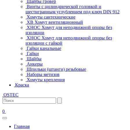
Шайбы гровер
Винты с цилиндрической головкой и
шестигранным углублением под ключ DIN 912
Хомуты сантехнические
ХВ Хомут вентиляционный
ХНОС Хомут для неподвижной опоры без
изоляции
ХНОС Хомут для неподвижной опоры без
изоляции с гайкой
Гайки канальные
Гайки
Шайбы
Анкеры
Шпильки (штанги) резьбовые
Наборы метизов
Хомуты крепления
Краска
OSTEC
0
Главная