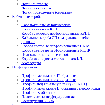
Лотки листовые
Лотки лестничные
Лотки проволочные (сетчатые)
Кабельные короба
Кабель-каналы металлические
Короба замковые КЗП
Короба замковые перфорированные КЗПП
Кабельные короба СП с защелкивающейся
крышкой
Короба световые перфорированные СК М
Короба световые перфорированные КСЛК
Подпольно-настенные короба
Короба для подвеса светильников КЛ-1
Аксессуары
Перфопрофили
Профили монтажные П образные
Профили монтажные C-образные
Профиль под канальную гайку (STRUT)
Профили монтажные L- образные / перфоуголки
Профили Z-образные
Полоса / лента перфорированная
Конструкции УСЭК