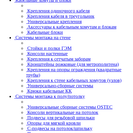
Кабельные хомуты и блоки
Крепления одиночного кабеля
Крепления кабеля в треугольник
Универсальные крепления
Аксессуары к кабельным хомутам и блокам
Кабельные блоки
Системы монтажа на стене
Стойки и полки ГЭМ
Консоли настенные
Крепления к сетчатым заборам
Кронштейны рожковые (для метрополитена)
Крепления на опоры ограждения (квадратные
трубы)
Крепления к стене кабельных хомутов (узлов)
Универсально-сборные системы
Крюки кабельные КК
Системы монтажа к полу/потолку
Универсальные сборные системы OSTEC
Консоли вертикальные на потолок
Подвесы для резьбовой шпильки
Опоры для мягкой кровли
С-подвесы на потолок/шпильку