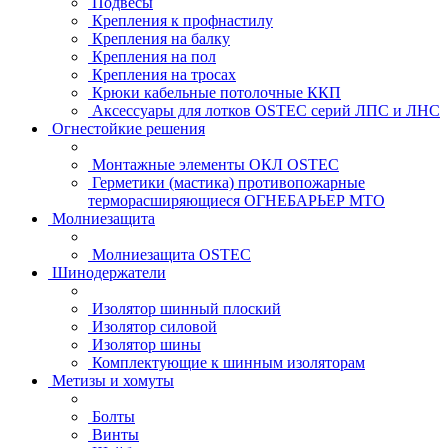
Подвесы
Крепления к профнастилу
Крепления на балку
Крепления на пол
Крепления на тросах
Крюки кабельные потолочные ККП
Аксессуары для лотков OSTEC серий ЛПС и ЛНС
Огнестойкие решения
Монтажные элементы ОКЛ OSTEC
Герметики (мастика) противопожарные
терморасширяющиеся ОГНЕБАРЬЕР МТО
Молниезащита
Молниезащита OSTEC
Шинодержатели
Изолятор шинный плоский
Изолятор силовой
Изолятор шины
Комплектующие к шинным изоляторам
Метизы и хомуты
Болты
Винты