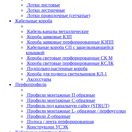
Лотки листовые
Лотки лестничные
Лотки проволочные (сетчатые)
Кабельные короба
Кабель-каналы металлические
Короба замковые КЗП
Короба замковые перфорированные КЗПП
Кабельные короба СП с защелкивающейся
крышкой
Короба световые перфорированные СК М
Короба световые перфорированные КСЛК
Подпольно-настенные короба
Короба для подвеса светильников КЛ-1
Аксессуары
Перфопрофили
Профили монтажные П образные
Профили монтажные C-образные
Профиль под канальную гайку (STRUT)
Профили монтажные L- образные / перфоуголки
Профили Z-образные
Полоса / лента перфорированная
Конструкции УСЭК