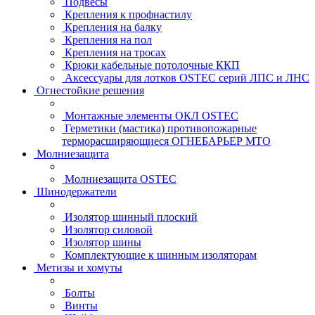
Подвесы
Крепления к профнастилу
Крепления на балку
Крепления на пол
Крепления на тросах
Крюки кабельные потолочные ККП
Аксессуары для лотков OSTEC серий ЛПС и ЛНС
Огнестойкие решения
Монтажные элементы ОКЛ OSTEC
Герметики (мастика) противопожарные
терморасширяющиеся ОГНЕБАРЬЕР МТО
Молниезащита
Молниезащита OSTEC
Шинодержатели
Изолятор шинный плоский
Изолятор силовой
Изолятор шины
Комплектующие к шинным изоляторам
Метизы и хомуты
Болты
Винты