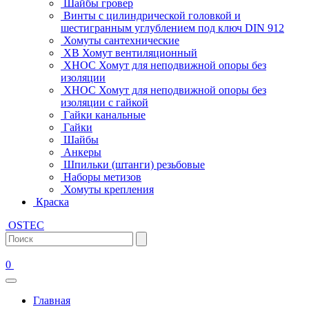
Шайбы гровер
Винты с цилиндрической головкой и
шестигранным углублением под ключ DIN 912
Хомуты сантехнические
ХВ Хомут вентиляционный
ХНОС Хомут для неподвижной опоры без
изоляции
ХНОС Хомут для неподвижной опоры без
изоляции с гайкой
Гайки канальные
Гайки
Шайбы
Анкеры
Шпильки (штанги) резьбовые
Наборы метизов
Хомуты крепления
Краска
OSTEC
0
Главная