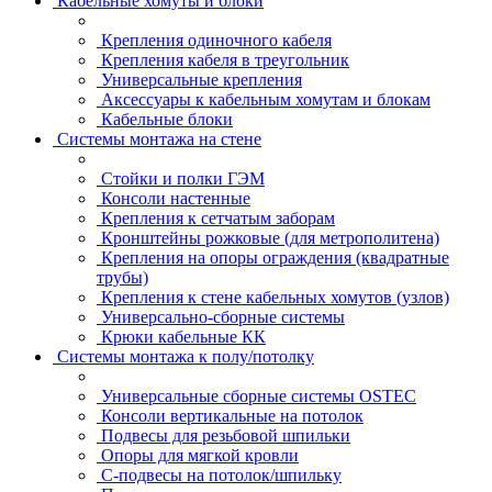
Кабельные хомуты и блоки
Крепления одиночного кабеля
Крепления кабеля в треугольник
Универсальные крепления
Аксессуары к кабельным хомутам и блокам
Кабельные блоки
Системы монтажа на стене
Стойки и полки ГЭМ
Консоли настенные
Крепления к сетчатым заборам
Кронштейны рожковые (для метрополитена)
Крепления на опоры ограждения (квадратные
трубы)
Крепления к стене кабельных хомутов (узлов)
Универсально-сборные системы
Крюки кабельные КК
Системы монтажа к полу/потолку
Универсальные сборные системы OSTEC
Консоли вертикальные на потолок
Подвесы для резьбовой шпильки
Опоры для мягкой кровли
С-подвесы на потолок/шпильку