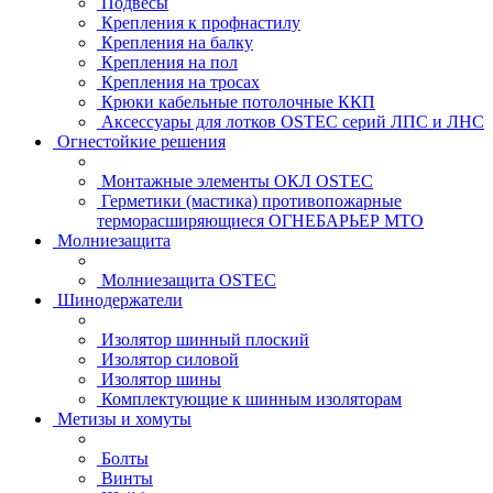
Подвесы
Крепления к профнастилу
Крепления на балку
Крепления на пол
Крепления на тросах
Крюки кабельные потолочные ККП
Аксессуары для лотков OSTEC серий ЛПС и ЛНС
Огнестойкие решения
Монтажные элементы ОКЛ OSTEC
Герметики (мастика) противопожарные
терморасширяющиеся ОГНЕБАРЬЕР МТО
Молниезащита
Молниезащита OSTEC
Шинодержатели
Изолятор шинный плоский
Изолятор силовой
Изолятор шины
Комплектующие к шинным изоляторам
Метизы и хомуты
Болты
Винты