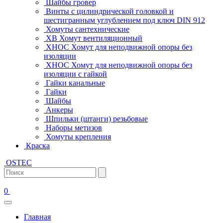
Шайбы гровер
Винты с цилиндрической головкой и
шестигранным углублением под ключ DIN 912
Хомуты сантехнические
ХВ Хомут вентиляционный
ХНОС Хомут для неподвижной опоры без
изоляции
ХНОС Хомут для неподвижной опоры без
изоляции с гайкой
Гайки канальные
Гайки
Шайбы
Анкеры
Шпильки (штанги) резьбовые
Наборы метизов
Хомуты крепления
Краска
OSTEC
0
Главная