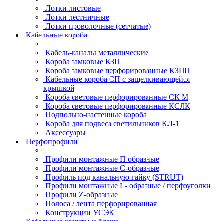
Лотки листовые
Лотки лестничные
Лотки проволочные (сетчатые)
Кабельные короба
Кабель-каналы металлические
Короба замковые КЗП
Короба замковые перфорированные КЗПП
Кабельные короба СП с защелкивающейся
крышкой
Короба световые перфорированные СК М
Короба световые перфорированные КСЛК
Подпольно-настенные короба
Короба для подвеса светильников КЛ-1
Аксессуары
Перфопрофили
Профили монтажные П образные
Профили монтажные C-образные
Профиль под канальную гайку (STRUT)
Профили монтажные L- образные / перфоуголки
Профили Z-образные
Полоса / лента перфорированная
Конструкции УСЭК