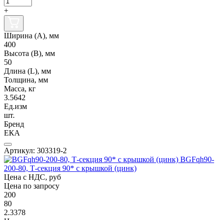
+
Ширина (А), мм
400
Высота (В), мм
50
Длина (L), мм
Толщина, мм
Масса, кг
3.5642
Ед.изм
шт.
Бренд
ЕКА
Артикул: 303319-2
BGFqh90-
200-80, Т-секция 90* с крышкой (цинк)
Цена с НДС, руб
Цена по запросу
200
80
2.3378