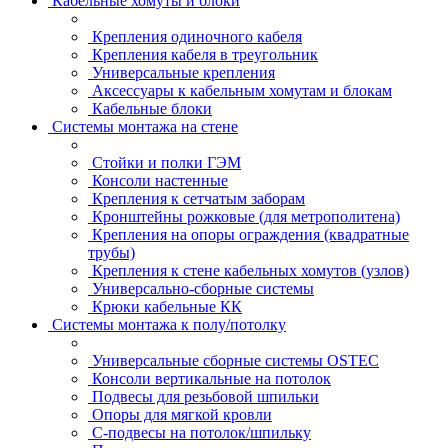
Кабельные хомуты и блоки
Крепления одиночного кабеля
Крепления кабеля в треугольник
Универсальные крепления
Аксессуары к кабельным хомутам и блокам
Кабельные блоки
Системы монтажа на стене
Стойки и полки ГЭМ
Консоли настенные
Крепления к сетчатым заборам
Кронштейны рожковые (для метрополитена)
Крепления на опоры ограждения (квадратные
трубы)
Крепления к стене кабельных хомутов (узлов)
Универсально-сборные системы
Крюки кабельные КК
Системы монтажа к полу/потолку
Универсальные сборные системы OSTEC
Консоли вертикальные на потолок
Подвесы для резьбовой шпильки
Опоры для мягкой кровли
С-подвесы на потолок/шпильку