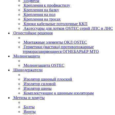
Подвесы
Крепления к профнастилу
Крепления на балку
Крепления на пол
Крепления на тросах
Крюки кабельные потолочные ККП
Аксессуары для лотков OSTEC серий ЛПС и ЛНС
Огнестойкие решения
Монтажные элементы ОКЛ OSTEC
Герметики (мастика) противопожарные
терморасширяющиеся ОГНЕБАРЬЕР МТО
Молниезащита
Молниезащита OSTEC
Шинодержатели
Изолятор шинный плоский
Изолятор силовой
Изолятор шины
Комплектующие к шинным изоляторам
Метизы и хомуты
Болты
Винты