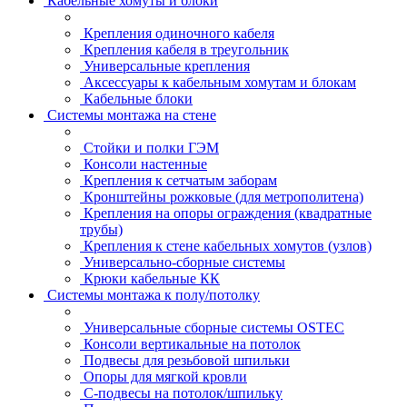
Кабельные хомуты и блоки
Крепления одиночного кабеля
Крепления кабеля в треугольник
Универсальные крепления
Аксессуары к кабельным хомутам и блокам
Кабельные блоки
Системы монтажа на стене
Стойки и полки ГЭМ
Консоли настенные
Крепления к сетчатым заборам
Кронштейны рожковые (для метрополитена)
Крепления на опоры ограждения (квадратные
трубы)
Крепления к стене кабельных хомутов (узлов)
Универсально-сборные системы
Крюки кабельные КК
Системы монтажа к полу/потолку
Универсальные сборные системы OSTEC
Консоли вертикальные на потолок
Подвесы для резьбовой шпильки
Опоры для мягкой кровли
С-подвесы на потолок/шпильку