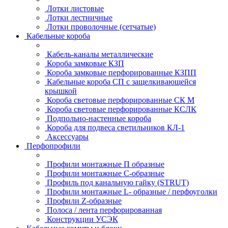
Лотки листовые
Лотки лестничные
Лотки проволочные (сетчатые)
Кабельные короба
Кабель-каналы металлические
Короба замковые КЗП
Короба замковые перфорированные КЗПП
Кабельные короба СП с защелкивающейся
крышкой
Короба световые перфорированные СК М
Короба световые перфорированные КСЛК
Подпольно-настенные короба
Короба для подвеса светильников КЛ-1
Аксессуары
Перфопрофили
Профили монтажные П образные
Профили монтажные C-образные
Профиль под канальную гайку (STRUT)
Профили монтажные L- образные / перфоуголки
Профили Z-образные
Полоса / лента перфорированная
Конструкции УСЭК