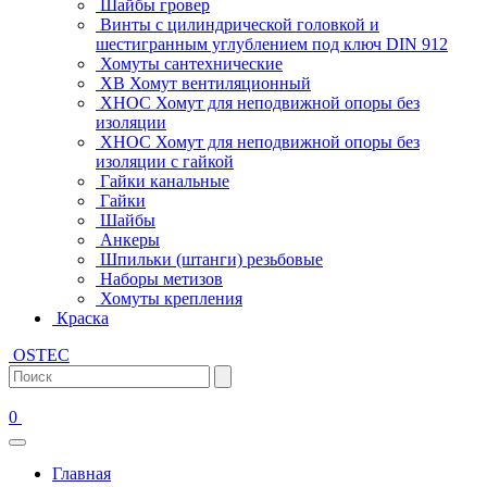
Шайбы гровер
Винты с цилиндрической головкой и
шестигранным углублением под ключ DIN 912
Хомуты сантехнические
ХВ Хомут вентиляционный
ХНОС Хомут для неподвижной опоры без
изоляции
ХНОС Хомут для неподвижной опоры без
изоляции с гайкой
Гайки канальные
Гайки
Шайбы
Анкеры
Шпильки (штанги) резьбовые
Наборы метизов
Хомуты крепления
Краска
OSTEC
0
Главная