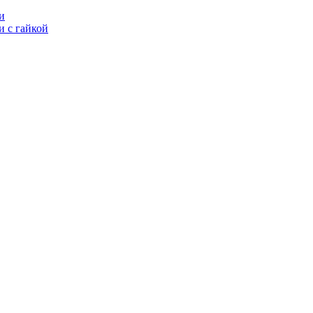
и
 с гайкой