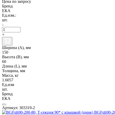
Цена по запросу
Бренд
ЕКА
Ед.изм.:
шт.
-
+
Ширина (А), мм
150
Высота (В), мм
60
Длина (L), мм
Толщина, мм
Масса, кг
1.6057
Ед.изм
шт.
Бренд
ЕКА
Артикул: 303319-2
BGFqh90-20