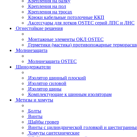
Крепления на балку
Крепления на пол
Крепления на тросах
Крюки кабельные потолочные ККП
Аксессуары для лотков OSTEC серий ЛПС и ЛНС
Огнестойкие решения
Монтажные элементы ОКЛ OSTEC
Герметики (мастика) противопожарные термор
Молниезащита
Молниезащита OSTEC
Шинодержатели
Изолятор шинный плоский
Изолятор силовой
Изолятор шины
Комплектующие к шинным изоляторам
Метизы и хомуты
Болты
Винты
Шайбы гровер
Винты с цилиндрической головкой и шестигранны
Хомуты сантехнические