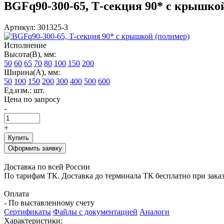
BGFq90-300-65, Т-секция 90* с крышко
Артикул: 301325-3
Исполнение
Высота(В), мм:
50
60
65
70
80
100
150
200
Ширина(А), мм:
50
100
150
200
300
400
500
600
Ед.изм.: шт.
Цена по запросу
-
+
Купить
Оформить заявку
Доставка по всей России
По тарифам ТК. Доставка до терминала ТК бесплатно при заказе
Оплата
- По выставленному счету
Сертификаты
Файлы с документацией
Аналоги
Характеристики: