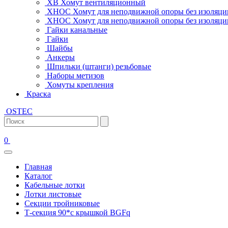
ХВ Хомут вентиляционный
ХНОС Хомут для неподвижной опоры без изоляци
ХНОС Хомут для неподвижной опоры без изоляции
Гайки канальные
Гайки
Шайбы
Анкеры
Шпильки (штанги) резьбовые
Наборы метизов
Хомуты крепления
Краска
OSTEC
0
Главная
Каталог
Кабельные лотки
Лотки листовые
Секции тройниковые
Т-секция 90*с крышкой BGFq