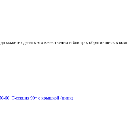
гда можете сделать это качественно и быстро, обратившись в к
0-60, Т-секция 90* с крышкой (цинк)