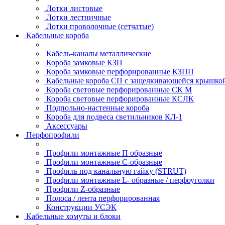
Лотки листовые
Лотки лестничные
Лотки проволочные (сетчатые)
Кабельные короба
Кабель-каналы металлические
Короба замковые КЗП
Короба замковые перфорированные КЗПП
Кабельные короба СП с защелкивающейся крышко
Короба световые перфорированные СК М
Короба световые перфорированные КСЛК
Подпольно-настенные короба
Короба для подвеса светильников КЛ-1
Аксессуары
Перфопрофили
Профили монтажные П образные
Профили монтажные C-образные
Профиль под канальную гайку (STRUT)
Профили монтажные L- образные / перфоуголки
Профили Z-образные
Полоса / лента перфорированная
Конструкции УСЭК
Кабельные хомуты и блоки