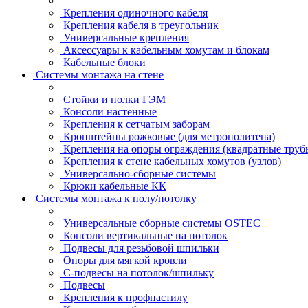
Крепления одиночного кабеля
Крепления кабеля в треугольник
Универсальные крепления
Аксессуары к кабельным хомутам и блокам
Кабельные блоки
Системы монтажа на стене
Стойки и полки ГЭМ
Консоли настенные
Крепления к сетчатым заборам
Кронштейны рожковые (для метрополитена)
Крепления на опоры ограждения (квадратные труб
Крепления к стене кабельных хомутов (узлов)
Универсально-сборные системы
Крюки кабельные КК
Системы монтажа к полу/потолку
Универсальные сборные системы OSTEC
Консоли вертикальные на потолок
Подвесы для резьбовой шпильки
Опоры для мягкой кровли
С-подвесы на потолок/шпильку
Подвесы
Крепления к профнастилу