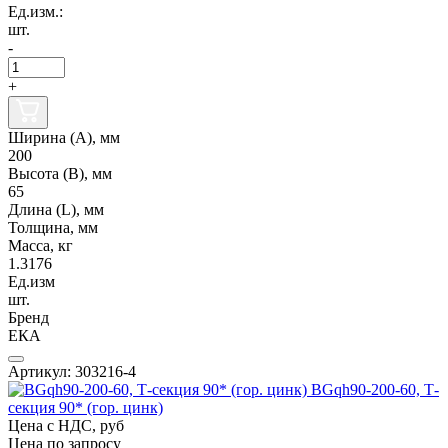
Ед.изм.:
шт.
-
+
Ширина (А), мм
200
Высота (В), мм
65
Длина (L), мм
Толщина, мм
Масса, кг
1.3176
Ед.изм
шт.
Бренд
ЕКА
Артикул: 303216-4
BGqh90-200-60, Т-
секция 90* (гор. цинк)
Цена с НДС, руб
Цена по запросу