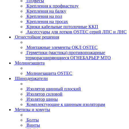
Подвесы
Крепления к профнастилу
Крепления на балку
Крепления на пол
Крепления на тросах
Крюки кабельные потолочные ККП
Аксессуары для лотков OSTEC серий ЛПС и ЛНС
Огнестойкие решения
Монтажные элементы ОКЛ OSTEC
Герметики (мастика) противопожарные
терморасширяющиеся ОГНЕБАРЬЕР МТО
Молниезащита
Молниезащита OSTEC
Шинодержатели
Изолятор шинный плоский
Изолятор силовой
Изолятор шины
Комплектующие к шинным изоляторам
Метизы и хомуты
Болты
Винты