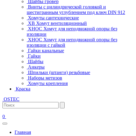
Шайбы гровер
Винты с цилиндрической головкой и
шестигранным углублением под ключ DIN 912
Хомуты сантехнические
ХВ Хомут вентиляционный
ХНОС Хомут для неподвижной опоры без
изоляции
ХНОС Хомут для неподвижной опоры без
изоляции с гайкой
Гайки канальные
Гайки
Шайбы
Анкеры
Шпильки (штанги) резьбовые
Наборы метизов
Хомуты крепления
Краска
OSTEC
0
Главная