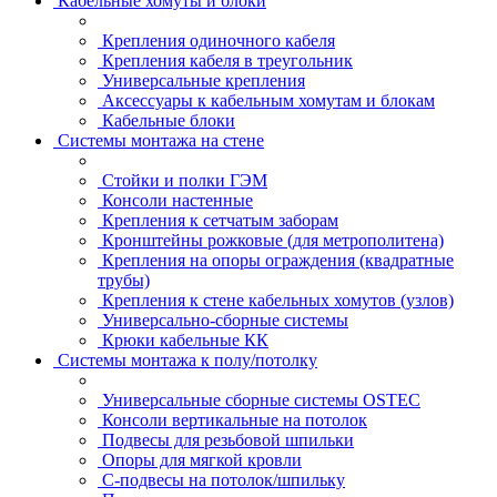
Кабельные хомуты и блоки
Крепления одиночного кабеля
Крепления кабеля в треугольник
Универсальные крепления
Аксессуары к кабельным хомутам и блокам
Кабельные блоки
Системы монтажа на стене
Стойки и полки ГЭМ
Консоли настенные
Крепления к сетчатым заборам
Кронштейны рожковые (для метрополитена)
Крепления на опоры ограждения (квадратные
трубы)
Крепления к стене кабельных хомутов (узлов)
Универсально-сборные системы
Крюки кабельные КК
Системы монтажа к полу/потолку
Универсальные сборные системы OSTEC
Консоли вертикальные на потолок
Подвесы для резьбовой шпильки
Опоры для мягкой кровли
С-подвесы на потолок/шпильку