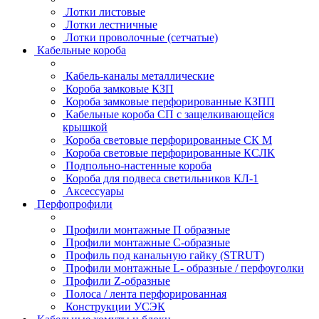
Лотки листовые
Лотки лестничные
Лотки проволочные (сетчатые)
Кабельные короба
Кабель-каналы металлические
Короба замковые КЗП
Короба замковые перфорированные КЗПП
Кабельные короба СП с защелкивающейся
крышкой
Короба световые перфорированные СК М
Короба световые перфорированные КСЛК
Подпольно-настенные короба
Короба для подвеса светильников КЛ-1
Аксессуары
Перфопрофили
Профили монтажные П образные
Профили монтажные C-образные
Профиль под канальную гайку (STRUT)
Профили монтажные L- образные / перфоуголки
Профили Z-образные
Полоса / лента перфорированная
Конструкции УСЭК