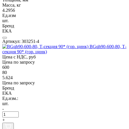
Масса, кг
4.2956
Ед.изм
шт.
Бренд
ЕКА
Артикул: 303251-4
BGqh90-600-80, Т-
секция 90* (гор. цинк)
Цена с НДС, руб
Цена по запросу
600
80
5.624
Цена по запросу
Бренд
ЕКА
Ед.изм.:
шт.
-
+